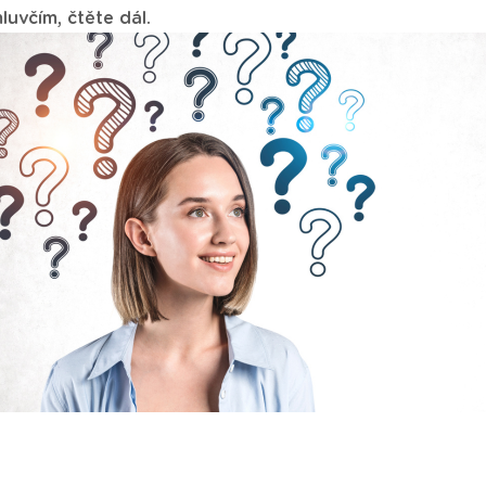
luvčím, čtěte dál.