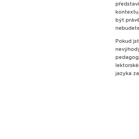
představí
kontextu,
být právě
nebudete 
Pokud jst
nevýhody.
pedagogic
lektorské
jazyka za