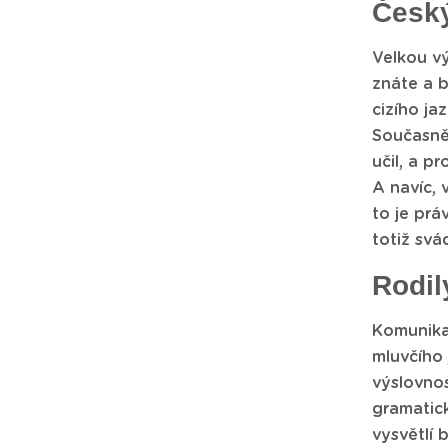
Český
Velkou vý
znáte a b
cizího ja
Současně 
učil, a p
A navíc, 
to je prá
totiž svá
Rodil
Komunika
mluvčího 
výslovnos
gramatick
vysvětlí 