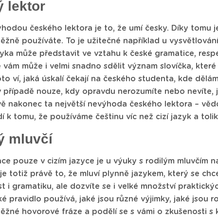
 lektor
hodou českého lektora je to, že umí česky. Díky tomu je
ěžně používáte. To je užitečné například u vysvětlován
zyka může představit ve vztahu k české gramatice, respe
vám může i velmi snadno sdělit význam slovíčka, které 
roto ví, jaká úskalí čekají na českého studenta, kde dělá
v případě nouze, kdy opravdu nerozumíte nebo nevíte, j
vě nakonec ta největší nevýhoda českého lektora – věd
dí k tomu, že používáme češtinu víc než cizí jazyk a tol
ý mluvčí
ce pouze v cizím jazyce je u výuky s rodilým mluvčím 
je totiž právě to, že mluví plynně jazykem, který se chc
t i gramatiku, ale dozvíte se i velké množství praktickýc
é pravidlo používá, jaké jsou různé výjimky, jaké jsou r
běžné hovorové fráze a podělí se s vámi o zkušenosti s