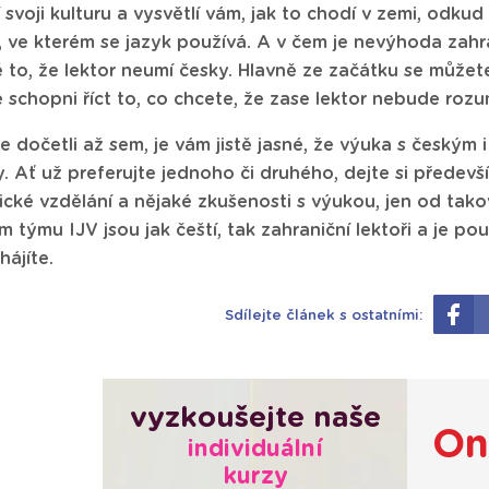
 svoji kulturu a vysvětlí vám, jak to chodí v zemi, odk
 ve kterém se jazyk používá. A v čem je nevýhoda zahr
 to, že lektor neumí česky. Hlavně ze začátku se může
schopni říct to, co chcete, že zase lektor nebude roz
e dočetli až sem, je vám jistě jasné, že výuka s českým
 Ať už preferujte jednoho či druhého, dejte si předevš
ké vzdělání a nějaké zkušenosti s výukou, jen od takov
m týmu IJV jsou jak čeští, tak zahraniční lektoři a je po
hájíte.
Sdílejte článek s ostatními:
vyzkoušejte naše
On
individuální
kurzy