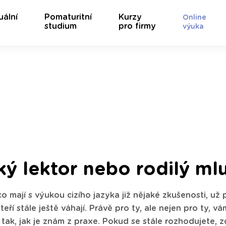
uální
Pomaturitní
Kurzy
Online
studium
pro firmy
výuka
ý lektor nebo rodilý ml
 co mají s výukou cizího jazyka již nějaké zkušenosti, u
 kteří stále ještě váhají. Právě pro ty, ale nejen pro ty
tak, jak je znám z praxe. Pokud se stále rozhodujete, 