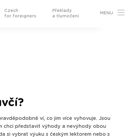
Czech
Překlady
MENU
for foreigners
a tlumočení
uvčí?
ž pravděpodobně ví, co jim více vyhovuje. Jsou
, vám chci představit výhody a nevýhody obou
zda si vybrat výuku s českým lektorem nebo s