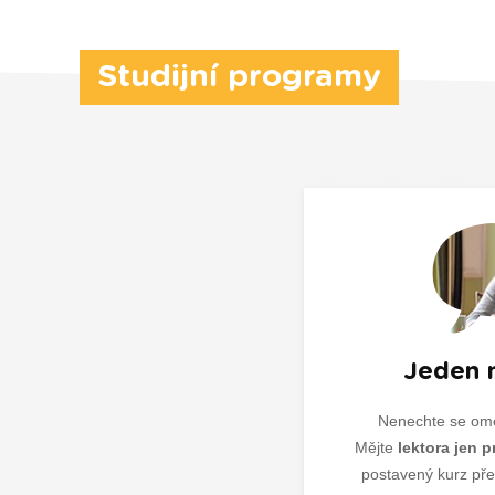
Studijní programy
Jeden 
Nenechte se ome
Mějte
lektora jen p
postavený kurz pře