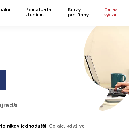
uální
Pomaturitní
Kurzy
Online
studium
pro firmy
výuka
jradši
lo nikdy jednodušší
. Co ale, když ve