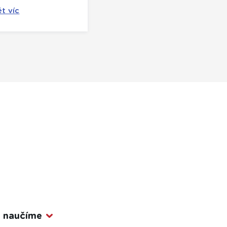
t víc
, naučíme