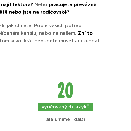
najít lektora?
Nebo
pracujete převážně
ětě nebo jste na rodičovské?
k, jak chcete. Podle vašich potřeb.
blíbeném kanálu, nebo na našem.
Zní to
itom si kolikrát nebudete muset ani sundat
20
vyučovaných jazyků
ale umíme i další