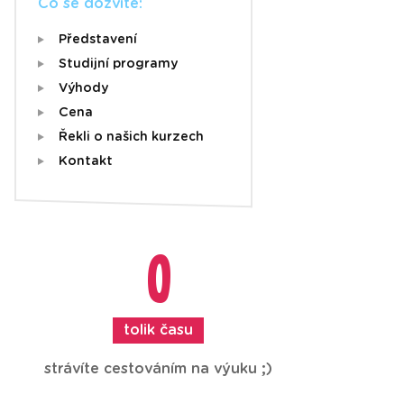
Co se dozvíte:
Představení
Studijní programy
Výhody
Cena
Řekli o našich kurzech
Kontakt
0
tolik času
strávíte cestováním na výuku ;)