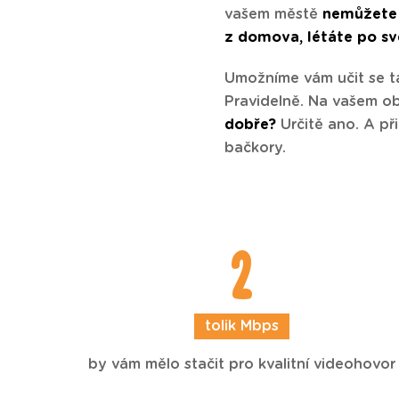
vašem městě
nemůžete 
z domova, létáte po sv
Umožníme vám učit se ta
Pravidelně. Na vašem o
dobře?
Určitě ano. A př
bačkory.
2
tolik Mbps
by vám mělo stačit pro kvalitní videohovor