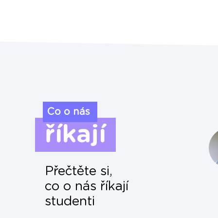
Co o nás
říkají
Přečtěte si,
co o nás říkají
studenti