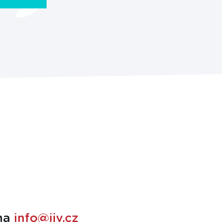
na
info@ijv.cz