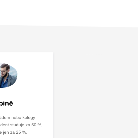
pině
rádem nebo kolegy
udent studuje za 50 %,
ce jen za 25 %.