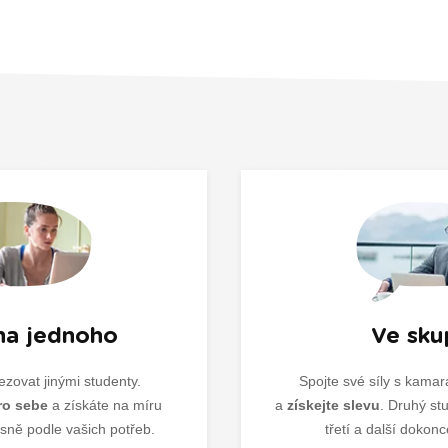
na jednoho
Ve sku
zovat jinými studenty.
Spojte své síly s kama
ro sebe
a získáte na míru
a
získejte slevu
. Druhý st
sně podle vašich potřeb.
třetí a další dokon