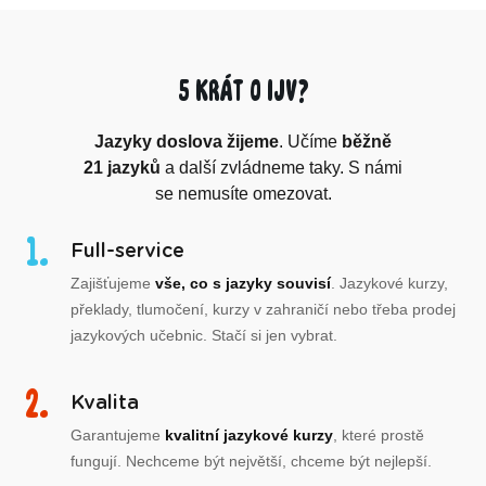
5 krát o IJV?
Jazyky doslova žijeme
. Učíme
běžně
21 jazyků
a další zvládneme taky. S námi
se nemusíte omezovat.
Full-service
Zajišťujeme
vše, co s jazyky souvisí
. Jazykové kurzy,
překlady, tlumočení, kurzy v zahraničí nebo třeba prodej
jazykových učebnic. Stačí si jen vybrat.
Kvalita
Garantujeme
kvalitní jazykové kurzy
, které prostě
fungují. Nechceme být největší, chceme být nejlepší.