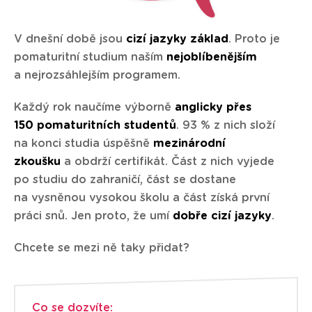
V dnešní době jsou
cizí jazyky základ
. Proto je
pomaturitní studium naším
nejoblíbenějším
a nejrozsáhlejším programem.
Každý rok naučíme výborně
anglicky přes
150 pomaturitních studentů
. 93 % z nich složí
na konci studia úspěšně
mezinárodní
zkoušku
a obdrží certifikát. Část z nich vyjede
po studiu do zahraničí, část se dostane
na vysněnou vysokou školu a část získá první
práci snů. Jen proto, že umí
dobře cizí jazyky
.
Chcete se mezi ně taky přidat?
Co se dozvíte: