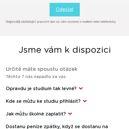
Odeslat
Nejpozději následující pracovní den se vám ozveme e-mailem nebo telefonicky.
Jsme vám k dispozici
Určitě máte spoustu otázek
Těchto 7 nás napadlo za vás.
Opravdu je studium tak levné?
Je. Žádné skryté náklady, žádné háčky. Razíme názor, že
Kde se můžu ke studiu přihlásit?
studium by mělo být dostupné každému.
Přímo
online
nebo
osobně v IJV
.
Jak můžu školné zaplatit?
Kartou online, bankovním převodem nebo v hotovosti nebo
Dostanu peníze zpátky, když se dostanu na