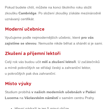
Pokud budete chtít, můžete na konci školního roku složit
zkoušku
Cambridge
. Po složení zkoušky získáte mezinárodně
uznávaný certifikát.
Moderní učebnice
Vyučujeme podle nejmodernějších učebnic, které
pro vás
zajistíme se slevou
. Nemusíte nikde běhat a shánět si je sami.
Zkušení a příjemní lektoři
Celý rok vás budou učit
milí a zkušení lektoři
. U začátečníků
a mírně pokročilých se střídají český a zahraniční lektor,
u pokročilých pak dva zahraniční.
Místo výuky
Studium probíhá
v našich moderních učebnách v Paláci
Lucerna
na
Václavském náměstí
v samém centru Prahy.
Hlavní nádraží je jen 5 minut chůze