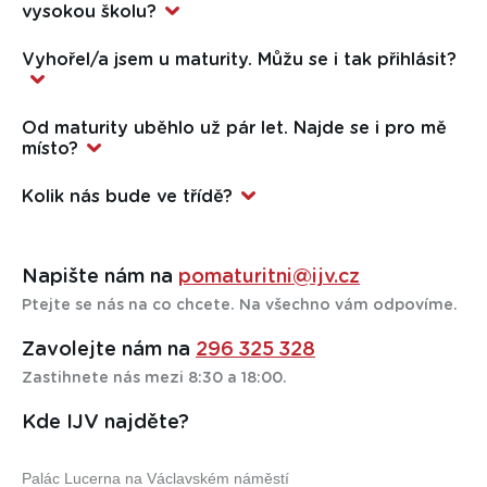
kartou přímo v IJV.
vysokou školu?
Bez zbytečných odkladů! Pokud nám do 15. září předložíte
Vyhořel/a jsem u maturity. Můžu se i tak přihlásit?
rozhodnutí děkana o přijetí, zaplacené školné vám vrátíme.
Můžete, jen status studenta vám bude přiznán až dodatečně
Od maturity uběhlo už pár let. Najde se i pro mě
doložíte maturitní vysvědčení.
místo?
Samozřejmě! Pomaturitní studium je tu pro všechny. Jen
Kolik nás bude ve třídě?
musíte mít chuť a čas se studiu věnovat.
Maximálně 16.
Napište nám na
pomaturitni@ijv.cz
Ptejte se nás na co chcete. Na všechno vám odpovíme.
Zavolejte nám na
296 325 328
Zastihnete nás mezi 8:30 a 18:00.
Kde IJV najděte?
Palác Lucerna na Václavském náměstí