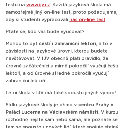
testu na
www.ijv.cz
. Každá jazyková škola má
samozřejmě jiný on-line test, proto požadujeme,
aby si studenti vypracovali
náš on-line test
.
Ptáte se, kdo vás bude vyučovat?
Mohou to být
čeští i zahraniční lektoři
, a to v
závislosti na jazykové úrovni, kterou budete
navštěvovat. V IJV obecně platí pravidlo, že
úrovně začátečníci a mírně pokročilí vyučují čeští
lektoři, a od úrovně středně pokročilí vyučují
zahraniční lektoři.
Letní škola v IJV má také spoustu jiných výhod!
Sídlo jazykové školy je přímo
v centru Prahy v
Paláci Lucerna na Václavském náměstí.
V kurzu
rozhodně nejste sám nebo sama, ale poznáte se
tam se spoustou nových lidí, které spojuje stejný