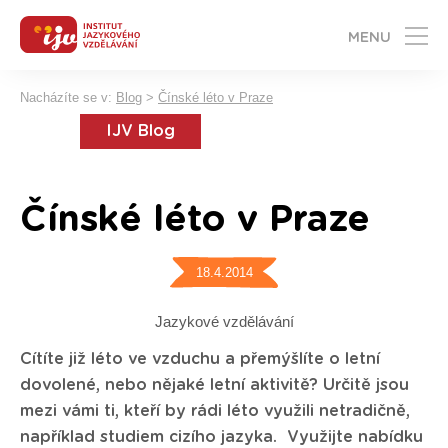
MENU
Nacházíte se v:
Blog
>
Čínské léto v Praze
IJV Blog
Čínské léto v Praze
18.4.2014
Jazykové vzdělávání
Cítíte již léto ve vzduchu a přemýšlíte o letní
dovolené, nebo nějaké letní aktivitě? Určitě jsou
mezi vámi ti, kteří by rádi léto využili netradičně,
například studiem cizího jazyka. Využijte nabídku