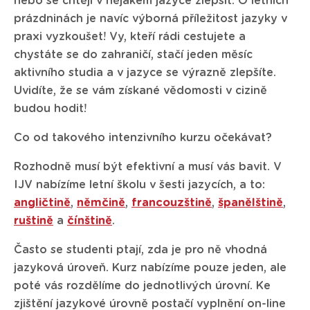
nebo se chtějí v nějakém jazyce zlepšit. O letních
prázdninách je navíc výborná příležitost jazyky v
praxi vyzkoušet! Vy, kteří rádi cestujete a
chystáte se do zahraničí, stačí jeden měsíc
aktivního studia a v jazyce se výrazně zlepšíte.
Uvidíte, že se vám získané vědomosti v cizině
budou hodit!
Co od takového intenzivního kurzu očekávat?
Rozhodně musí být efektivní a musí vás bavit. V
IJV nabízíme letní školu v šesti jazycích, a to:
angličtině
,
němčině
,
francouzštině
,
španělštině
,
ruštině
a
čínštině
.
Často se studenti ptají, zda je pro ně vhodná
jazyková úroveň. Kurz nabízíme pouze jeden, ale
poté vás rozdělíme do jednotlivých úrovní. Ke
zjištění jazykové úrovně postačí vyplnění on-line