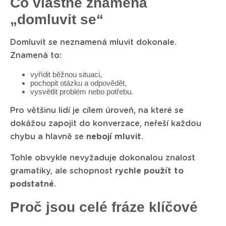
Co vlastně znamená
„domluvit se“
Domluvit se neznamená mluvit dokonale.
Znamená to:
vyřídit běžnou situaci,
pochopit otázku a odpovědět,
vysvětlit problém nebo potřebu.
Pro většinu lidí je cílem úroveň, na které se
dokážou zapojit do konverzace, neřeší každou
chybu a hlavně se
nebojí mluvit
.
Tohle obvykle nevyžaduje dokonalou znalost
gramatiky, ale schopnost
rychle použít to
podstatné
.
Proč jsou celé fráze klíčové