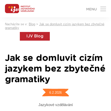
MENU
Nacházíte se v:
Blog
>
Jak se domluvit cizím jazykem bez zbytečné
gramatiky
IJV Blog
Jak se domluvit cizím
jazykem bez zbytečné
gramatiky
6.2.2026
Jazykové vzdělávání