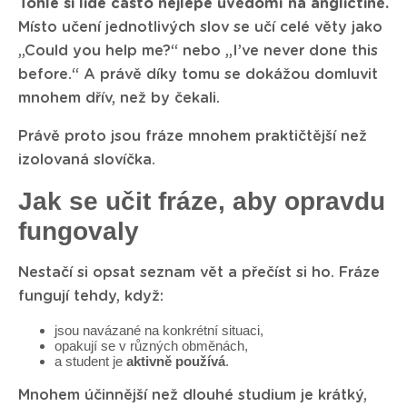
Tohle si lidé často nejlépe uvědomí na angličtině.
Místo učení jednotlivých slov se učí celé věty jako
„Could you help me?“ nebo „I’ve never done this
before.“ A právě díky tomu se dokážou domluvit
mnohem dřív, než by čekali.
Právě proto jsou fráze mnohem praktičtější než
izolovaná slovíčka.
Jak se učit fráze, aby opravdu
fungovaly
Nestačí si opsat seznam vět a přečíst si ho. Fráze
fungují tehdy, když:
jsou navázané na konkrétní situaci,
opakují se v různých obměnách,
a student je
aktivně používá
.
Mnohem účinnější než dlouhé studium je krátký,