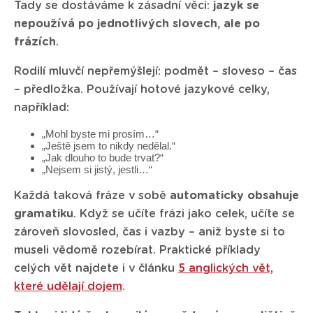
Tady se dostáváme k zásadní věci:
jazyk se
nepoužívá po jednotlivých slovech, ale po
frázích
.
Rodilí mluvčí nepřemýšlejí: podmět – sloveso – čas
– předložka. Používají hotové jazykové celky,
například:
„Mohl byste mi prosím…“
„Ještě jsem to nikdy nedělal.“
„Jak dlouho to bude trvat?“
„Nejsem si jistý, jestli…“
Každá taková fráze v sobě
automaticky obsahuje
gramatiku
. Když se učíte frázi jako celek, učíte se
zároveň slovosled, čas i vazby – aniž byste si to
museli vědomě rozebírat. Praktické příklady
celých vět najdete i v článku
5 anglických vět,
které udělají dojem
.