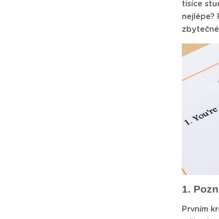
tisíce st
nejlépe? 
zbytečnéh
1. Pozn
Prvním k