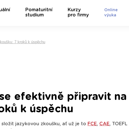
uální
Pomaturitní
Kurzy
Online
studium
pro firmy
výuka
 zkoušku: 7 kroků k úspěchu
se efektivně připravit n
roků k úspěchu
 složit jazykovou zkoušku, ať už je to
FCE
,
CAE
, TOEFL 