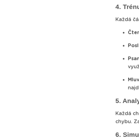
4. Trén
Každá čás
Čten
Pos
Psan
využ
Mluv
najd
5. Anal
Každá ch
chybu. Za
6. Simu