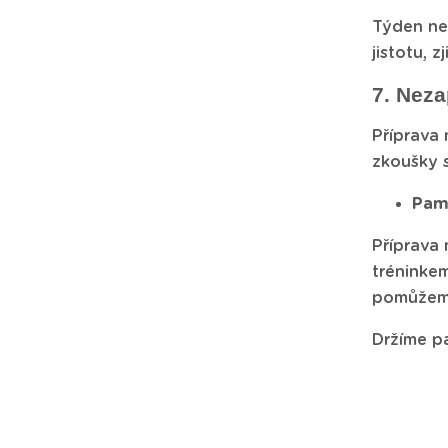
Týden ne
jistotu, 
7. Nez
Příprava 
zkoušky s
Pam
Příprava
tréninkem
pomůžeme 
Držíme pa