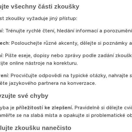
ujte všechny části zkoušky
t zkoušky vyžaduje jiný přístup:
í
: Trénujte rychlé čtení, hledání informací a porozumění
lech
: Poslouchejte různé akcenty, dělejte si poznámky a
í
: Pište eseje, dopisy nebo zprávy podle zadání zkoušk
ijte online nástroje na korekturu.
ení
: Procvičujte odpovědi na typické otázky, nahrajte 
ěte jazykového partnera na konverzace.
yzujte své chyby
yba je
příležitostí ke zlepšení.
Pravidelně si dělejte cvi
měřte se na slabá místa a opakujte si problematické ob
lujte zkoušku nanečisto