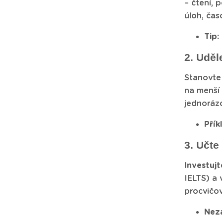
– čtení, 
úloh, čas
Tip:
2. Uděl
Stanovte 
na menší
jednoráz
Přík
3. Učte
Investujt
IELTS) a 
procvičov
Nez