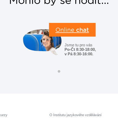
Mohlo by se hodit...
Online
chat
Jsme tu pro vás
Po-Čt 8:30-18:00,
v Pá 8:30-16:00.
kurzy
O Institutu jazykového vzdělávání