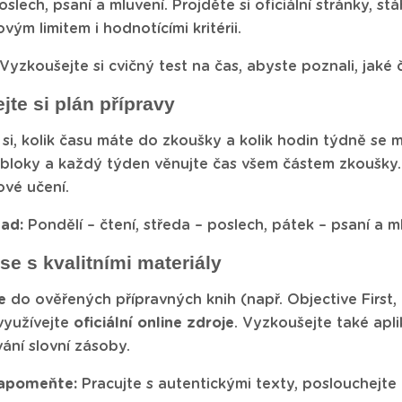
poslech, psaní a mluvení. Projděte si oficiální stránky, st
ovým limitem i hodnotícími kritérii.
Vyzkoušejte si cvičný test na čas, abyste poznali, jaké č
ejte si plán přípravy
si, kolik času máte do zkoušky a kolik hodin týdně se
 bloky a každý týden věnujte čas všem částem zkoušky
ové učení.
lad:
Pondělí – čtení, středa – poslech, pátek – psaní a m
 se s kvalitními materiály
e
do ověřených přípravných knih (např. Objective First
využívejte
oficiální online zdroje
. Vyzkoušejte také apl
ání slovní zásoby.
apomeňte:
Pracujte s autentickými texty, poslouchejte 