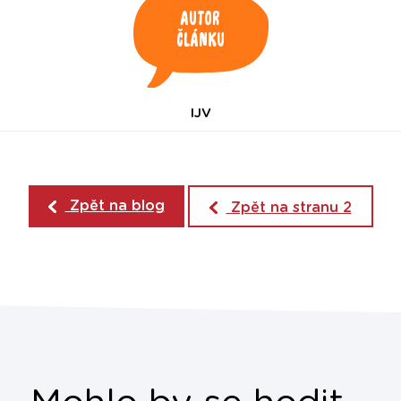
Autor
článku
IJV
Zpět na blog
Zpět na stranu 2