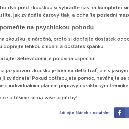
bo dva před zkouškou si vyhraďte čas na
kompletní si
zjistíte, jak zvládáte časový tlak, a odhalíte poslední me
apomeňte na psychickou pohodu
na zkoušku je náročná, proto si dopřejte dostatek odp
i dopřejte lehkou snídani a dostatek spánku.
atujte
: Sebevědomí je polovina úspěchu!
 na jazykovou zkoušku je
běh na delší trať,
ale s jasným 
 ji zvládnete! Pokud potřebujete pomoc, neváhejte se 
s individuálním plánem přípravy i praktickým tréninke
lce a těšíme se na vaše úspěchy!
Sdílejte článek s ostatními: