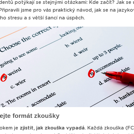
udentů potýkají se stejnými otázkami: Kde začít? Jak se
Připravili jsme pro vás praktický návod, jak se na jazyk
o stresu a s větší šancí na úspěch.
ejte formát zkoušky
rokem je
zjistit, jak zkouška vypadá
. Každá zkouška (FC