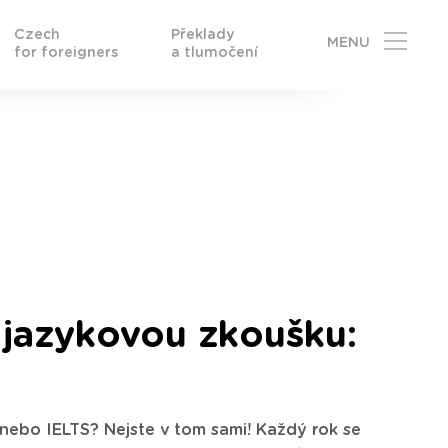
Czech
Překlady
MENU
for foreigners
a tlumočení
a jazykovou zkoušku:
nebo IELTS? Nejste v tom sami! Každý rok se