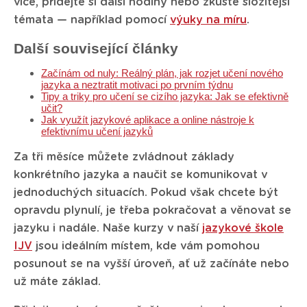
více, přidejte si další hodiny nebo zkuste složitější
témata — například pomocí
výuky na míru
.
Další související články
Začínám od nuly: Reálný plán, jak rozjet učení nového
jazyka a neztratit motivaci po prvním týdnu
Tipy a triky pro učení se cizího jazyka: Jak se efektivně
učit?
Jak využít jazykové aplikace a online nástroje k
efektivnímu učení jazyků
Za tři měsíce můžete zvládnout základy
konkrétního jazyka a naučit se komunikovat v
jednoduchých situacích. Pokud však chcete být
opravdu plynulí, je třeba pokračovat a věnovat se
jazyku i nadále. Naše kurzy v naší
jazykové škole
IJV
jsou ideálním místem, kde vám pomohou
posunout se na vyšší úroveň, ať už začínáte nebo
už máte základ.