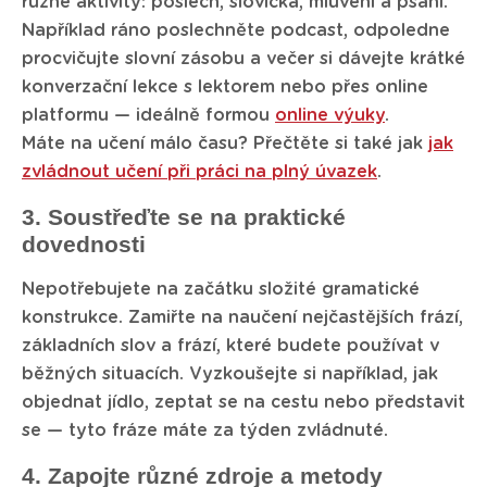
různé aktivity: poslech, slovíčka, mluvení a psaní.
Například ráno poslechněte podcast, odpoledne
procvičujte slovní zásobu a večer si dávejte krátké
konverzační lekce s lektorem nebo přes online
platformu — ideálně formou
online výuky
.
Máte na učení málo času? Přečtěte si také jak
jak
zvládnout učení při práci na plný úvazek
.
3. Soustřeďte se na praktické
dovednosti
Nepotřebujete na začátku složité gramatické
konstrukce. Zamiřte na naučení nejčastějších frází,
základních slov a frází, které budete používat v
běžných situacích. Vyzkoušejte si například, jak
objednat jídlo, zeptat se na cestu nebo představit
se — tyto fráze máte za týden zvládnuté.
4. Zapojte různé zdroje a metody