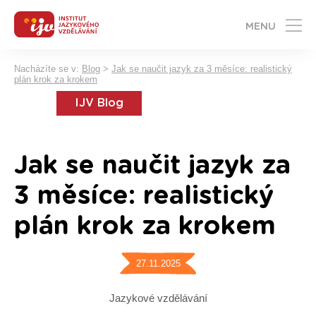
MENU
Nacházíte se v:
Blog
>
Jak se naučit jazyk za 3 měsíce: realistický
plán krok za krokem
IJV Blog
Jak se naučit jazyk za
3 měsíce: realistický
plán krok za krokem
27.11.2025
Jazykové vzdělávání