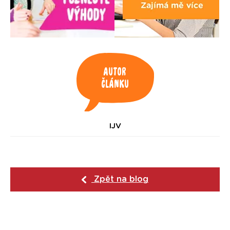
Autor
článku
IJV
Zpět na blog