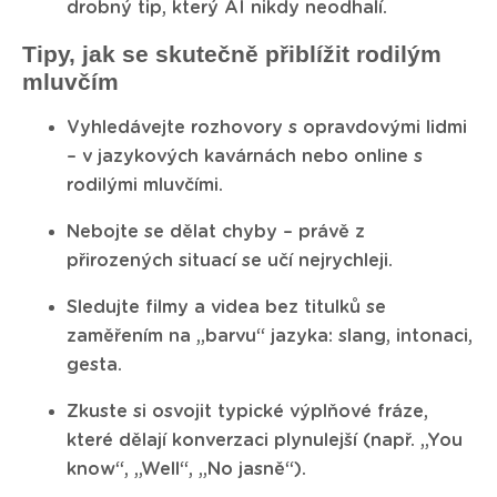
drobný tip, který AI nikdy neodhalí.
Tipy, jak se skutečně přiblížit rodilým
mluvčím
Vyhledávejte rozhovory s opravdovými lidmi
– v jazykových kavárnách nebo online s
rodilými mluvčími.
Nebojte se dělat chyby – právě z
přirozených situací se učí nejrychleji.
Sledujte filmy a videa bez titulků se
zaměřením na „barvu“ jazyka: slang, intonaci,
gesta.
Zkuste si osvojit typické výplňové fráze,
které dělají konverzaci plynulejší (např. „You
know“, „Well“, „No jasně“).