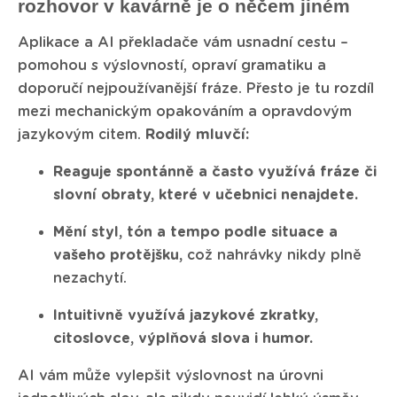
rozhovor v kavárně je o něčem jiném
Aplikace a AI překladače vám usnadní cestu –
pomohou s výslovností, opraví gramatiku a
doporučí nejpoužívanější fráze. Přesto je tu rozdíl
mezi mechanickým opakováním a opravdovým
jazykovým citem.
Rodilý mluvčí:
Reaguje spontánně a často využívá fráze či
slovní obraty, které v učebnici nenajdete.
Mění styl, tón a tempo podle situace a
vašeho protějšku,
což nahrávky nikdy plně
nezachytí.
Intuitivně využívá jazykové zkratky,
citoslovce, výplňová slova i humor.
AI vám může vylepšit výslovnost na úrovni