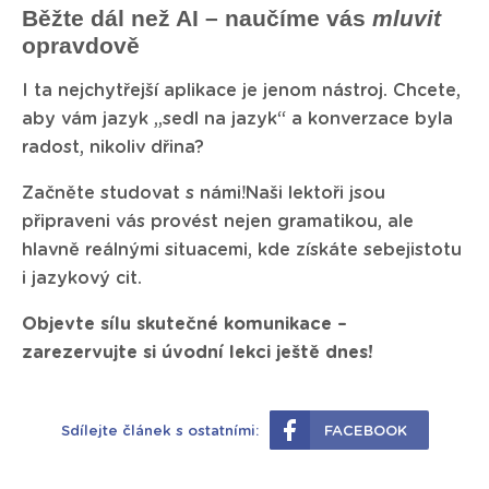
Běžte dál než AI – naučíme vás
mluvit
opravdově
I ta nejchytřejší aplikace je jenom nástroj. Chcete,
aby vám jazyk „sedl na jazyk“ a konverzace byla
radost, nikoliv dřina?
Začněte studovat s námi!Naši lektoři jsou
připraveni vás provést nejen gramatikou, ale
hlavně reálnými situacemi, kde získáte sebejistotu
i jazykový cit.
Objevte sílu skutečné komunikace –
zarezervujte si úvodní lekci ještě dnes!
Sdílejte článek s ostatními:
FACEBOOK