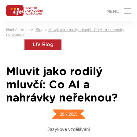
MENU
Nacházíte se v:
Blog
>
Mluvit jako rodilý mluvčí: Co AI a nahrávky
neřeknou?
IJV Blog
Mluvit jako rodilý
mluvčí: Co AI a
nahrávky neřeknou?
28.7.2025
Jazykové vzdělávání