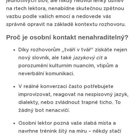
jednotlivých slov, ale nikdy neuvidí lehký úsměv
na rtech lektora, nenabídne skutečnou zpětnou
vazbu podle vašich emocí a nedovede vás
správně opravit na základě kontextu rozhovoru.
Proč je osobní kontakt nenahraditelný?
Díky rozhovorům „tváří v tvář“ získáte nejen
nový slovník, ale také
jazykový cit
a
porozumění kulturním nuancím, vtipům a
neverbální komunikaci.
V reálné konverzaci často potřebujete
improvizovat, reagovat na nespisovný jazyk,
dialekty, nebo zvládnout trapné ticho. To
žádný bot nenacvičí.
Osobní lektor pozná vaše slabá místa a
navrhne trénink šitý na míru – někdy stačí