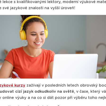
 lekce s kvalifikovanými lektory, moderní výukové materi
 své jazykové znalosti na vyšší úroveň!
azykové kurzy
zažívají v posledních letech obrovský bo
udovat cizí jazyk odkudkoliv na světě
, v čase, který 
online výuky a na co si dát pozor při výběru toho nejl