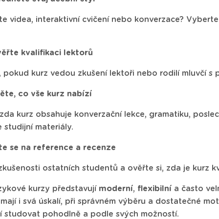
te videa, interaktivní cvičení nebo konverzace? Vybert
ěřte kvalifikaci lektorů
e, pokud kurz vedou zkušení lektoři nebo rodilí mluvčí s
těte, co vše kurz nabízí
 zda kurz obsahuje konverzační lekce, gramatiku, poslec
 studijní materiály.
te se na reference a recenze
zkušenosti ostatních studentů a ověřte si, zda je kurz k
zykové kurzy představují
moderní
,
flexibilní
a často vel
mají i svá úskalí, při správném výběru a dostatečné mo
jí studovat pohodlně a podle svých možností.