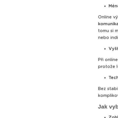
Méně
Online vý
komunika
tomu si m
nebo indi
Vyšš
Při onlin
protože l
Tec
Bez stabi
komplikov
Jak vyb
Zohl