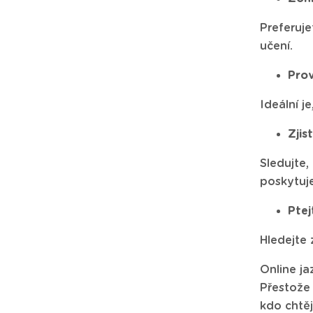
Preferuje
učení.
Prov
Ideální j
Zjis
Sledujte,
poskytuje
Ptej
Hledejte 
Online ja
Přestože 
kdo chtě