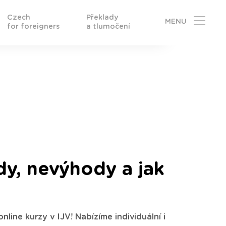
Czech
Překlady
MENU
for foreigners
a tlumočení
dy, nevýhody a jak
line kurzy v IJV! Nabízíme individuální i