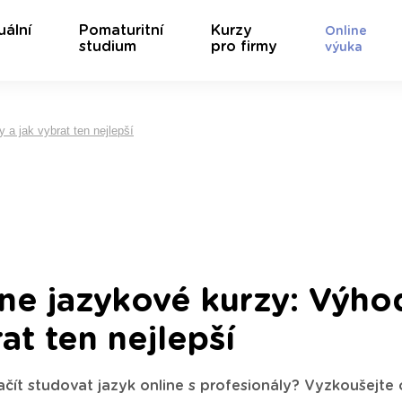
uální
Pomaturitní
Kurzy
Online
studium
pro firmy
výuka
 a jak vybrat ten nejlepší
ne jazykové kurzy: Výho
at ten nejlepší
čít studovat jazyk online s profesionály? Vyzkoušejte on