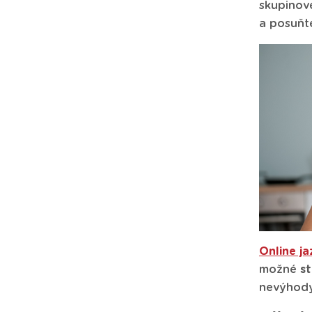
skupinové
a posuňte
Online j
možné
st
nevýhody 