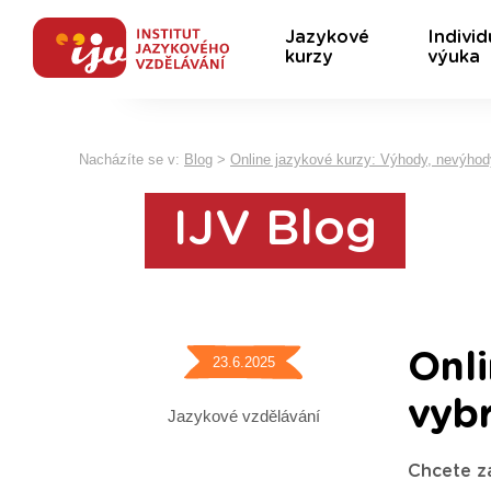
Jazykové
Individ
kurzy
výuka
Nacházíte se v:
Blog
>
Online jazykové kurzy: Výhody, nevýhody
IJV Blog
Onli
23.6.2025
vybr
Jazykové vzdělávání
Chcete za