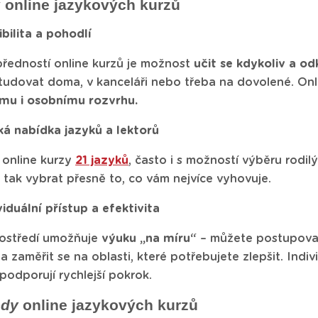
 online jazykových kurzů
ibilita a pohodlí
předností online kurzů je možnost
učit se kdykoliv a od
tudovat doma, v kanceláři nebo třeba na dovolené. On
mu i osobnímu rozvrhu.
ká nabídka jazyků a lektorů
 online kurzy
21 jazyků
, často i s možností výběru rodi
 tak vybrat přesně to, co vám nejvíce vyhovuje.
viduální přístup a efektivita
rostředí umožňuje
výuku „na míru“
– můžete postupov
 zaměřit se na oblasti, které potřebujete zlepšit. Indiv
podporují rychlejší pokrok.
ody
online jazykových kurzů