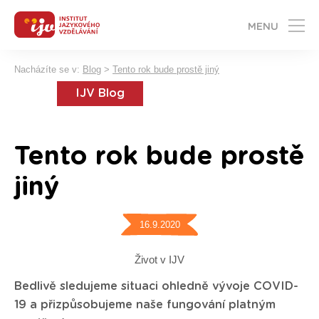
MENU
Nacházíte se v:
Blog
>
Tento rok bude prostě jiný
IJV Blog
Tento rok bude prostě
jiný
16.9.2020
Život v IJV
Bedlivě sledujeme situaci ohledně vývoje COVID-
19 a přizpůsobujeme naše fungování platným