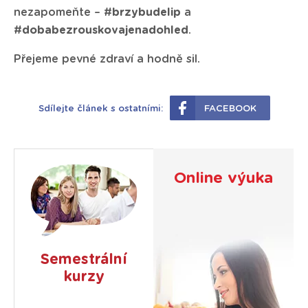
nezapomeňte – #
brzybudelip
a
#
dobabezrouskovajenadohled
.
Přejeme pevné zdraví a hodně sil.
Sdílejte článek s ostatními:
FACEBOOK
Online výuka
Semestrální
kurzy