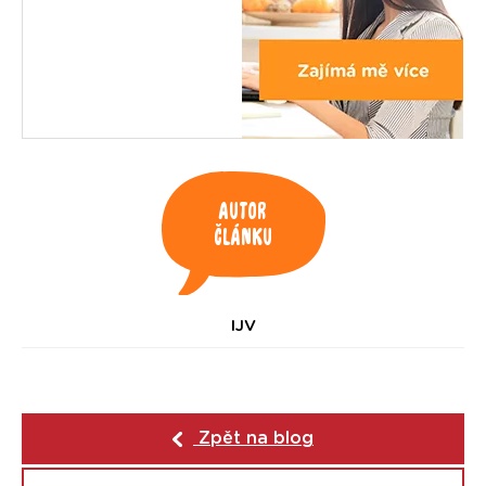
Autor
článku
IJV
Zpět na blog