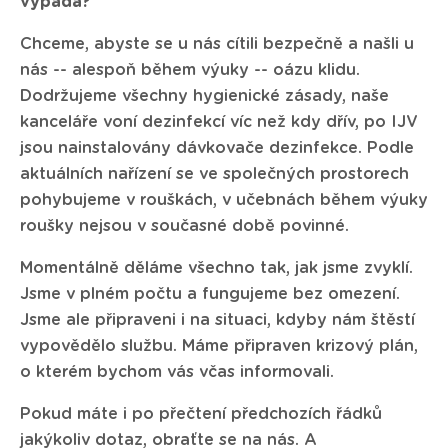
vypadá?
Chceme, abyste se u nás cítili bezpečně a našli u
nás -- alespoň během výuky -- oázu klidu.
Dodržujeme všechny hygienické zásady, naše
kanceláře voní dezinfekcí víc než kdy dřív, po IJV
jsou nainstalovány dávkovače dezinfekce. Podle
aktuálních nařízení se ve společných prostorech
pohybujeme v rouškách, v učebnách během výuky
roušky nejsou v současné době povinné.
Momentálně děláme všechno tak, jak jsme zvyklí.
Jsme v plném počtu a fungujeme bez omezení.
Jsme ale připraveni i na situaci, kdyby nám štěstí
vypovědělo službu. Máme připraven krizový plán,
o kterém bychom vás včas informovali.
Pokud máte i po přečtení předchozích řádků
jakýkoliv dotaz, obraťte se na nás. A