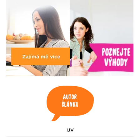
Autor
článku
IJV