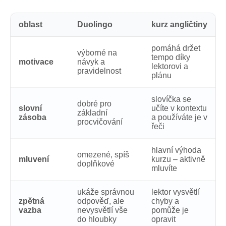
oblast
Duolingo
kurz angličtiny
pomáhá držet
výborné na
tempo díky
motivace
návyk a
lektorovi a
pravidelnost
plánu
slovíčka se
dobré pro
slovní
učíte v kontextu
základní
zásoba
a používáte je v
procvičování
řeči
hlavní výhoda
omezené, spíš
mluvení
kurzu – aktivně
doplňkové
mluvíte
ukáže správnou
lektor vysvětlí
zpětná
odpověď, ale
chyby a
vazba
nevysvětlí vše
pomůže je
do hloubky
opravit