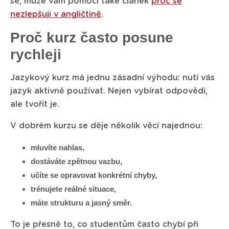
se, může vám pomoci také článek
proč se
nezlepšuji v angličtině
.
Proč kurz často posune
rychleji
Jazykový kurz má jednu zásadní výhodu: nutí vás
jazyk aktivně používat. Nejen vybírat odpovědi,
ale tvořit je.
V dobrém kurzu se děje několik věcí najednou:
mluvíte nahlas,
dostáváte zpětnou vazbu,
učíte se opravovat konkrétní chyby,
trénujete reálné situace,
máte strukturu a jasný směr.
To je přesně to, co studentům často chybí při