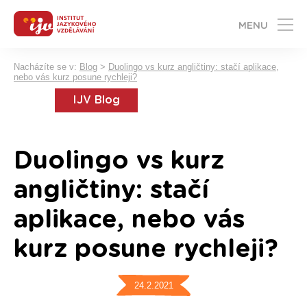
MENU
Nacházíte se v:
Blog
>
Duolingo vs kurz angličtiny: stačí aplikace,
nebo vás kurz posune rychleji?
IJV Blog
Duolingo vs kurz
angličtiny: stačí
aplikace, nebo vás
kurz posune rychleji?
24.2.2021