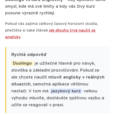
smysl, kde má své limity a kdy vás živý kurz
posune výrazně rychleji.
Pokud vás zajímá celkový časový horizont studia,
přečtěte si také článek
jak dlouho trvá naučit se
anglicky
.
Rychlá odpověď
Duolingo
je užitečné hlavně pro návyk,
slovíčka a základní procvičování. Pokud se
ale chcete naučit
mluvit anglicky v reálných
situacích
, samotná aplikace většinou
nestačí. V tom má
jazykový kurz
velkou
výhodu: mluvíte, dostáváte zpětnou vazbu a
učíte se reagovat v praxi.