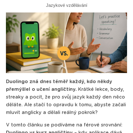
Jazykové vzdělávání
Duolingo zná dnes téměř každý, kdo někdy
přemýšlel o učení angličtiny.
Krátké lekce, body,
streaky a pocit, že pro svůj jazyk každý den něco
děláte. Ale stačí to opravdu k tomu, abyste začali
mluvit anglicky a dělali reálný pokrok?
V tomto článku se podíváme na férové srovnání:
Duolingo vs kurz angličtiny
– kdy aplikace dává