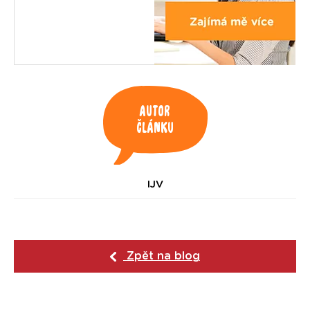
Autor
článku
IJV
Zpět na blog