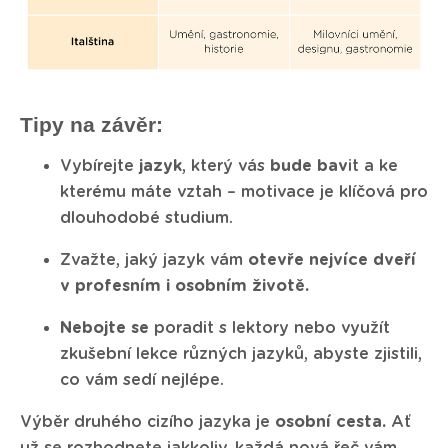
Tipy na závěr:
Vybírejte
jazyk
, který vás
bude bav
it a ke
kterému máte vztah – motivace je klíčová pro
dlouhodobé studium.
Zvažte, jaký jazyk vám
otevře nejvíce dveří
v profesním i osobním životě.
Nebojte se
poradit s lektory nebo využít
zkušební lekce různých jazyků, abyste zjistili,
co vám sedí nejlépe.
Výběr druhého cizího jazyka je
osobní cesta.
Ať