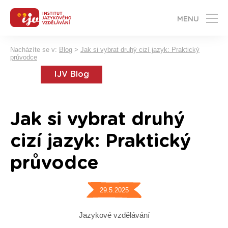
MENU
Nacházíte se v:
Blog
>
Jak si vybrat druhý cizí jazyk: Praktický
průvodce
IJV Blog
Jak si vybrat druhý
cizí jazyk: Praktický
průvodce
29.5.2025
Jazykové vzdělávání