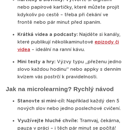
nebo papírové kartičky, které můžete projít
kdykoliv po cestě – třeba při čekání ve
frontě nebo pár minut před spaním.
Krátká videa a podcasty:
Najděte si kanály,
které publikují několikaminutové
epizody či
videa
– ideální na ranní kávu.
Mini testy a hry:
Výzvy typu „přeženu jedno
slovo každou hodinu“ nebo appky s denním
kvízem vás postrčí k pravidelnosti.
Jak na microlearning? Rychlý návod
Stanovte si mini-cíl:
Například každý den 5
nových slov nebo jedno poslechové cvičení.
Využívejte hluché chvíle:
Tramvaj, čekárna,
pauza v práci – i těch pár minut se počítá!