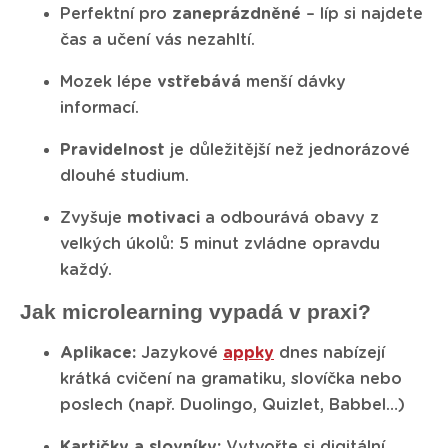
Perfektní pro
zaneprázdněné
– líp si najdete
čas a učení vás nezahltí.
Mozek lépe
vstřebává
menší dávky
informací.
Pravidelnost
je důležitější než jednorázové
dlouhé studium.
Zvyšuje
motivaci
a odbourává obavy z
velkých úkolů: 5 minut zvládne opravdu
každý.
Jak microlearning vypadá v praxi?
Aplikace:
Jazykové
appky
dnes nabízejí
krátká cvičení na gramatiku, slovíčka nebo
poslech (např. Duolingo, Quizlet, Babbel…)
Kartičky a slovníky:
Vytvořte si digitální