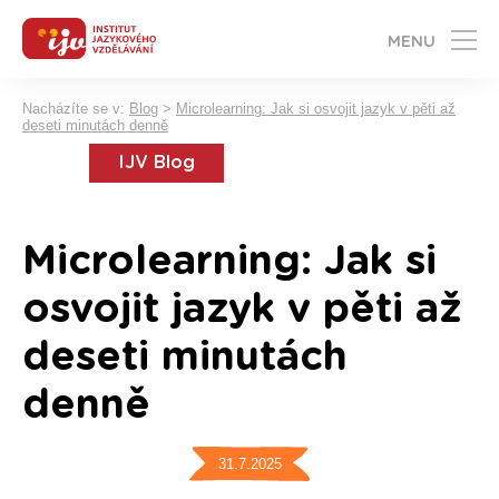
MENU
Nacházíte se v:
Blog
>
Microlearning: Jak si osvojit jazyk v pěti až
deseti minutách denně
IJV Blog
Microlearning: Jak si
osvojit jazyk v pěti až
deseti minutách
denně
31.7.2025