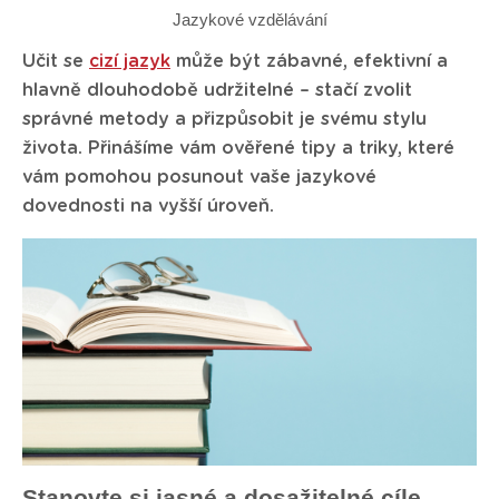
Jazykové vzdělávání
Učit se
cizí jazyk
může být zábavné, efektivní a
hlavně dlouhodobě udržitelné – stačí zvolit
správné metody a přizpůsobit je svému stylu
života. Přinášíme vám ověřené tipy a triky, které
vám pomohou posunout vaše jazykové
dovednosti na vyšší úroveň.
Stanovte si jasné a dosažitelné cíle