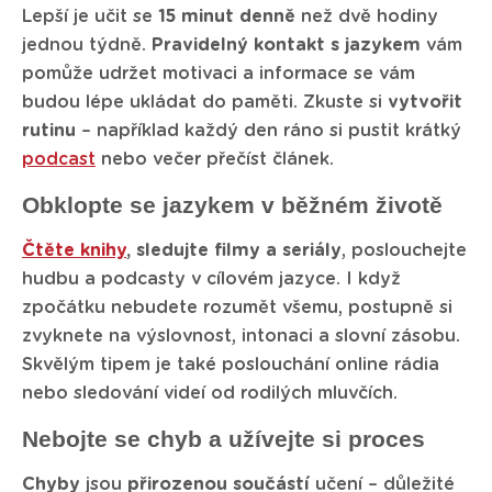
Lepší je učit se
15 minut denně
než dvě hodiny
jednou týdně.
Pravidelný kontakt s jazykem
vám
pomůže udržet motivaci a informace se vám
budou lépe ukládat do paměti. Zkuste si
vytvořit
rutinu
– například každý den ráno si pustit krátký
podcast
nebo večer přečíst článek.
Obklopte se jazykem v běžném životě
Čtěte knihy
, sledujte filmy a seriály
, poslouchejte
hudbu a podcasty v cílovém jazyce. I když
zpočátku nebudete rozumět všemu, postupně si
zvyknete na výslovnost, intonaci a slovní zásobu.
Skvělým tipem je také poslouchání online rádia
nebo sledování videí od rodilých mluvčích.
Nebojte se chyb a užívejte si proces
Chyby
jsou
přirozenou součástí
učení – důležité