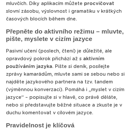
mluvčích. Díky aplikacím můžete
procvičovat
slovní zásobu, výslovnost i gramatiku v krátkých
časových blocích během dne.
Přepněte do aktivního režimu – mluvte,
pište, myslete v cizím jazyce
Pasivní učení (poslech, čtení) je důležité, ale
opravdový pokrok přichází až s
aktivním
používáním jazyka
. Pište si deník, posílejte
zprávy kamarádům, mluvte sami se sebou nebo si
najděte jazykového partnera na tzv. tandem
(výměnnou konverzaci). Pomáhá i „myslet v cizím
jazyce“ – popisujte si v hlavě, co právě děláte,
nebo si představujte běžné situace a zkuste je v
duchu komentovat v cílovém jazyce.
Pravidelnost je klíčová