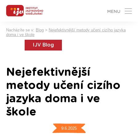
MENU
Nacházíte se v:
Blog
>
Nejefektivnější metody učení cizího jazyka
doma i ve škole
IJV Blog
Nejefektivnější
metody učení cizího
jazyka doma i ve
škole
9.6.2025