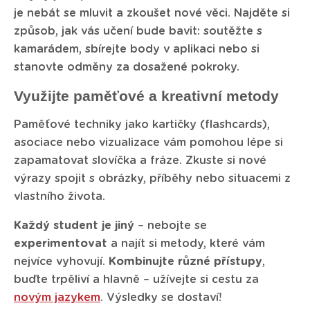
je nebát se mluvit a zkoušet nové věci. Najděte si
způsob, jak vás učení bude bavit: soutěžte s
kamarádem, sbírejte body v aplikaci nebo si
stanovte odměny za dosažené pokroky.
Využijte paměťové a kreativní metody
Paměťové techniky jako kartičky (flashcards),
asociace nebo vizualizace vám pomohou lépe si
zapamatovat slovíčka a fráze. Zkuste si nové
výrazy spojit s obrázky, příběhy nebo situacemi z
vlastního života.
Každý student je jiný
– nebojte se
experimentovat
a najít si metody, které vám
nejvíce vyhovují.
Kombinujte
různé
přístupy
,
buďte trpěliví a hlavně – užívejte si cestu za
novým jazykem
. Výsledky se dostaví!