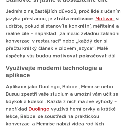
Jedním z nejčastějších důvodů, proč lidé s učením
jazyka přestanou, je
ztráta motivace
.
Motivaci
si
udržíte, pokud si stanovíte konkrétní, měřitelné a
reálné cíle – například „za měsíc zvládnu základní
konverzaci v restauraci“ nebo „každý den si
přečtu krátký článek v cílovém jazyce“.
Malé
úspěchy
vás budou
motivovat
pokračovat
dál.
Využívejte moderní technologie a
aplikace
Aplikace
jako Duolingo, Babbel, Memrise nebo
Busuu zpestří vaše studium a umožní vám učit se
kdykoli a kdekoli. Každá z nich má své výhody –
například
Duolingo
využívá herní prvky a krátké
lekce, Babbel se soustředí na praktickou
konverzaci a Memrise nabízí videa rodilých