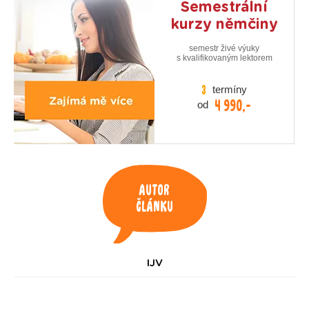
Semestrální
kurzy němčiny
semestr živé výuky
s kvalifikovaným lektorem
termíny
3
4 990,-
od
Autor
článku
IJV