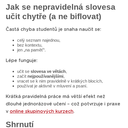
Jak se nepravidelná slovesa
učit chytře (a ne biflovat)
Častá chyba studentů je snaha naučit se:
celý seznam najednou,
bez kontextu,
jen „na paměť“.
Lépe funguje:
učit se
slovesa ve větách
,
začít
nejpoužívanějšími
,
vracet se k nim pravidelně v krátkých blocích,
používat je aktivně v mluvení a psaní.
Krátká pravidelná práce má větší efekt než
dlouhé jednorázové učení – což potvrzuje i praxe
v
online skupinových kurzech
.
Shrnutí