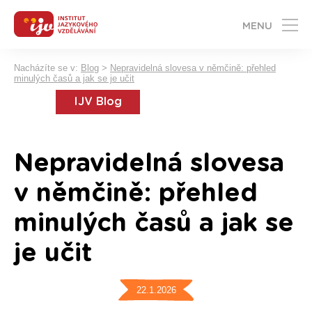
MENU
Nacházíte se v:
Blog
>
Nepravidelná slovesa v němčině: přehled
minulých časů a jak se je učit
IJV Blog
Nepravidelná slovesa
v němčině: přehled
minulých časů a jak se
je učit
22.1.2026