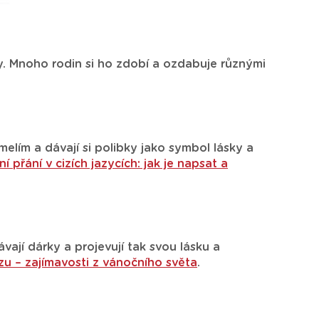
y. Mnoho rodin si ho zdobí a ozdabuje různými
melím a dávají si polibky jako symbol lásky a
í přání v cizích jazycích: jak je napsat a
ají dárky a projevují tak svou lásku a
zu – zajímavosti z vánočního světa
.