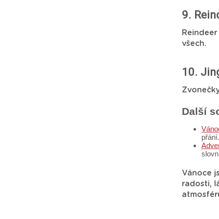
9. Rein
Reindeer 
všech.
10. Jin
Zvonečky 
Další s
Vánoč
přání
Adven
slovn
Vánoce js
radosti, 
atmosfér