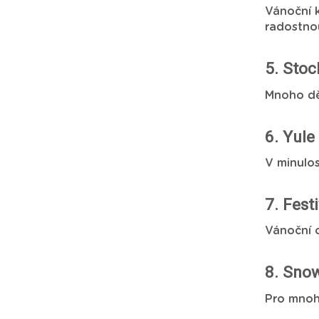
Vánoční k
radostno
5. Stoc
Mnoho dě
6. Yule
V minulo
7. Fest
Vánoční o
8. Snow
Pro mnohé