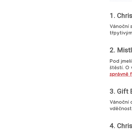
1. Chri
Vánoční s
třpytivým
2. Mist
Pod jmelí
štěstí. O
správně 
3. Gift
Vánoční o
vděčnost
4. Chri