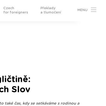
Czech
Překlady
MENU
for foreigners
a tlumočení
ičtině:
ch Slov
to také čas, kdy se setkáváme s rodinou a