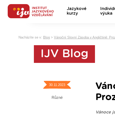
Jazykové
Individ
kurzy
výuka
Nacházíte se v:
Blog
>
Vánoční Slovní Zásoba v Angličtině: Pr
IJV Blog
Váno
30.11.2023
Pro
Různé
Vánoce js