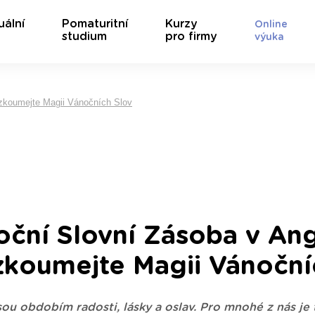
uální
Pomaturitní
Kurzy
Online
studium
pro firmy
výuka
ozkoumejte Magii Vánočních Slov
ční Slovní Zásoba v Angl
zkoumejte Magii Vánoční
ou obdobím radosti, lásky a oslav. Pro mnohé z nás je 