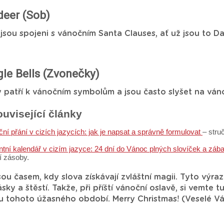
deer (Sob)
jsou spojeni s vánočním Santa Clauses, ať už jsou to D
gle Bells (Zvonečky)
patří k vánočním symbolům a jsou často slyšet na vánoč
ouvisející články
ní přání v cizích jazycích: jak je napsat a správně formulovat
– stru
.
tní kalendář v cizím jazyce: 24 dní do Vánoc plných slovíček a zá
í zásoby.
ou časem, kdy slova získávají zvláštní magii. Tyto výraz
lásky a štěstí. Takže, při příští vánoční oslavě, si vemte
u tohoto úžasného období. Merry Christmas! (Veselé V