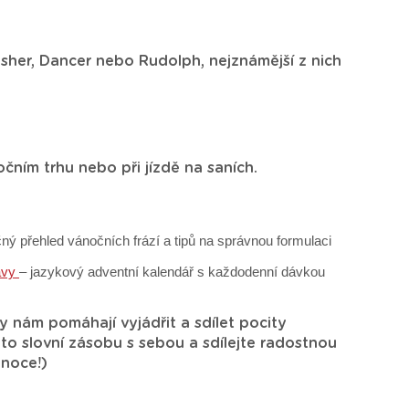
asher, Dancer nebo Rudolph, nejznámější z nich
ním trhu nebo při jízdě na saních.
čný přehled vánočních frází a tipů na správnou formulaci
bavy
– jazykový adventní kalendář s každodenní dávkou
y nám pomáhají vyjádřit a sdílet pocity
 tuto slovní zásobu s sebou a sdílejte radostnou
ánoce!)