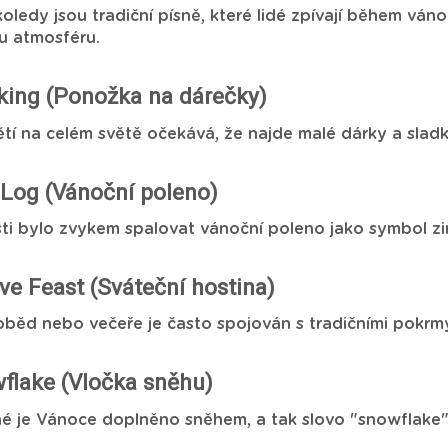
oledy jsou tradiční písně, které lidé zpívají během ván
u atmosféru.
king (Ponožka na dárečky)
tí na celém světě očekává, že najde malé dárky a slad
 Log (Vánoční poleno)
sti bylo zvykem spalovat vánoční poleno jako symbol z
ive Feast (Sváteční hostina)
běd nebo večeře je často spojován s tradičními pokrmy,
flake (Vločka sněhu)
 je Vánoce doplněno sněhem, a tak slovo "snowflake" e