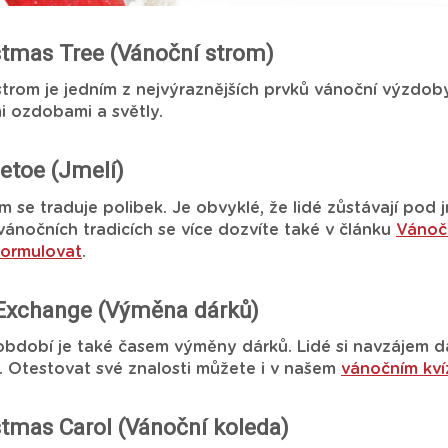
stmas Tree (Vánoční strom)
trom je jedním z nejvýraznějších prvků vánoční výzdob
i ozdobami a světly.
letoe (Jmelí)
m se traduje polibek. Je obvyklé, že lidé zůstávají pod j
 vánočních tradicích se více dozvíte také v článku
Vánočn
formulovat
.
 Exchange (Výměna dárků)
bdobí je také časem výměny dárků. Lidé si navzájem dáv
. Otestovat své znalosti můžete i v našem
vánočním kví
stmas Carol (Vánoční koleda)