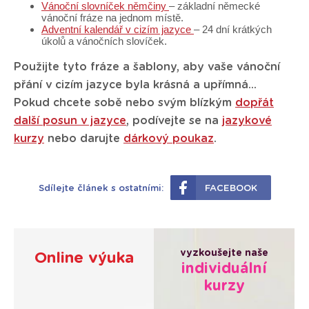
Vánoční slovníček němčiny
– základní německé
vánoční fráze na jednom místě.
Adventní kalendář v cizím jazyce
– 24 dní krátkých
úkolů a vánočních slovíček.
Použijte tyto fráze a šablony, aby vaše vánoční
přání v cizím jazyce byla krásná a upřímná...
Pokud chcete sobě nebo svým blízkým
dopřát
další posun v jazyce
, podívejte se na
jazykové
kurzy
nebo darujte
dárkový poukaz
.
Sdílejte článek s ostatními:
FACEBOOK
vyzkoušejte naše
Online výuka
individuální
kurzy