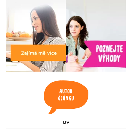
Autor
článku
IJV