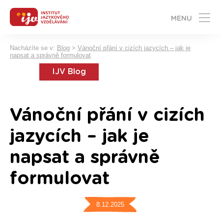
MENU
Nacházíte se v:
Blog
>
Vánoční přání v cizích jazycích – jak je
napsat a správně formulovat
IJV Blog
Vánoční přání v cizích
jazycích – jak je
napsat a správně
formulovat
8.12.2025