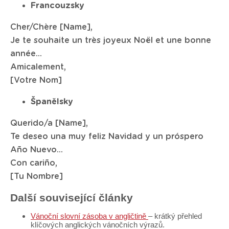
Francouzsky
Cher/Chère [Name],
Je te souhaite un très joyeux Noël et une bonne
année...
Amicalement,
[Votre Nom]
Španělsky
Querido/a [Name],
Te deseo una muy feliz Navidad y un próspero
Año Nuevo...
Con cariño,
[Tu Nombre]
Další související články
Vánoční slovní zásoba v angličtině
– krátký přehled
klíčových anglických vánočních výrazů.