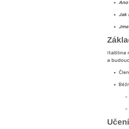
Ano
Jak 
Jmen
Zákla
Italština
a budoucí)
Člen
Běžn
Učení