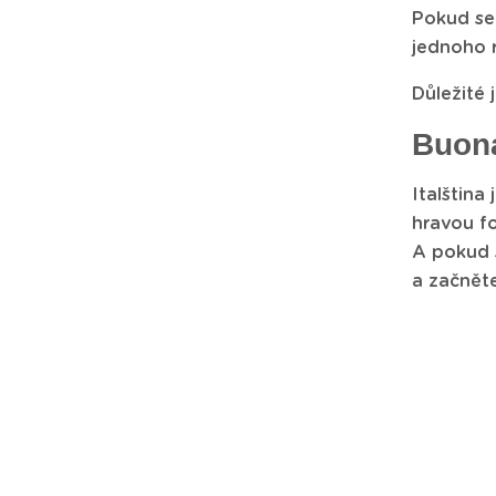
Pokud se
jednoho 
Důležité 
Buona
Italština
hravou f
A pokud 
a začněte