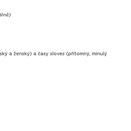
álně)
ský a ženský) a časy sloves (přítomný, minulý