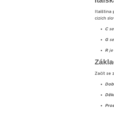
Itals
Italština
cizích sl
C
se 
G
se
R
je 
Zákla
Začít se 
Dob
Děku
Pro