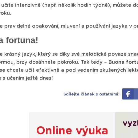
 učíte intenzivně (např. několik hodin týdně), můžete
roku.
je pravidelné opakování, mluvení a používání jazyka v p
 fortuna!
 je krásný jazyk, který se díky své melodické povaze sna
ormou, brzy dosáhnete pokroku. Tak tedy –
Buona fort
se chcete učit efektivně a pod vedením zkušených lek
 s učením ještě dnes!
Sdílejte článek s ostatními:
vyz
Online výuka