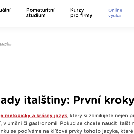
uální
Pomaturitní
Kurzy
Online
studium
pro firmy
výuka
 jazyka
ady italštiny: První krok
 je melodický a krásný jazyk
, který si zamilujete nejen p
, v umění či gastronomii. Pokud se chcete naučit italšti
ánku se podíváme na klíčové prvky tohoto jazyka, kte