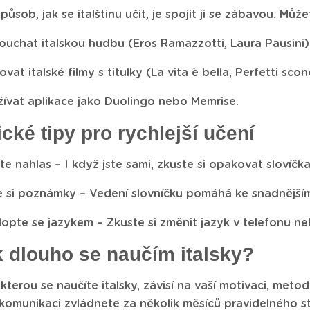
působ, jak se italštinu učit, je spojit ji se zábavou. Může
ouchat italskou hudbu (Eros Ramazzotti, Laura Pausini)
ovat italské filmy s titulky (La vita è bella, Perfetti scon
ívat aplikace jako Duolingo nebo Memrise.
ické tipy pro rychlejší učení
te nahlas – I když jste sami, zkuste si opakovat slovíčka
e si poznámky – Vedení slovníčku pomáhá ke snadnějš
opte se jazykem – Zkuste si změnit jazyk v telefonu neb
k dlouho se naučím italsky?
kterou se naučíte italsky, závisí na vaší motivaci, meto
komunikaci zvládnete za několik měsíců pravidelného stu