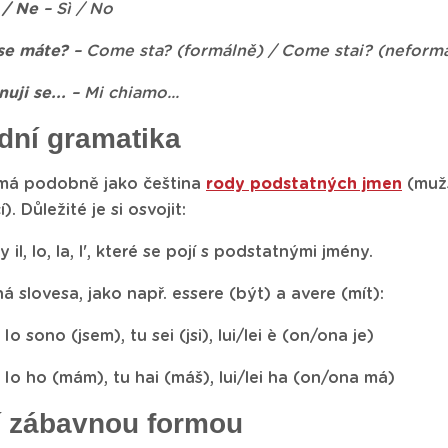
 / Ne
– Sì / No
se máte?
– Come sta? (formálně) / Come stai? (neform
uji se...
– Mi chiamo...
dní gramatika
 má podobně jako čeština
rody podstatných jmen
(muž
. Důležité je si osvojit:
y il, lo, la, l', které se pojí s podstatnými jmény.
á slovesa, jako např. essere (být) a avere (mít):
Io sono (jsem), tu sei (jsi), lui/lei è (on/ona je)
Io ho (mám), tu hai (máš), lui/lei ha (on/ona má)
 zábavnou formou