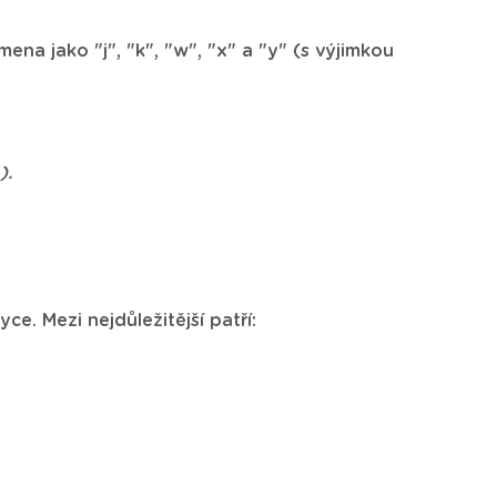
mena jako "j", "k", "w", "x" a "y" (s výjimkou
).
ce. Mezi nejdůležitější patří: