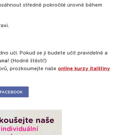
 dosáhnout středně pokročilé úrovně během
raxi.
dno učí. Pokud se ji budete učit pravidelně a
una!
(Hodně štěstí!)
torů, prozkoumejte naše
online kurzy italštiny
FACEBOOK
koušejte naše
individuální