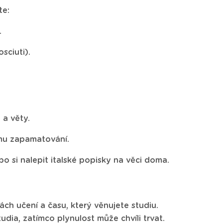
te:
.
osciuti).
 a věty.
ímu zapamatování.
o si nalepit italské popisky na věci doma.
dách učení a času, který věnujete studiu.
dia, zatímco plynulost může chvíli trvat.