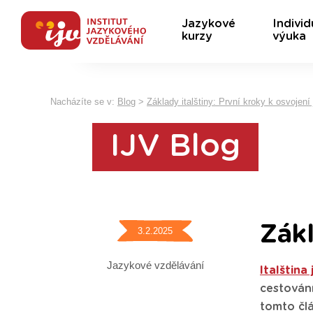
Jazykové
Individ
kurzy
výuka
Nacházíte se v:
Blog
>
Základy italštiny: První kroky k osvojení
IJV Blog
Zákl
3.2.2025
Jazykové vzdělávání
Italština
cestování
tomto čl