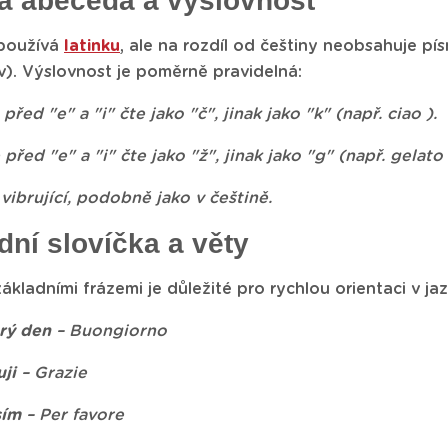
ká abeceda a výslovnost
 používá
latinku
, ale na rozdíl od češtiny neobsahuje pís
ov). Výslovnost je poměrně pravidelná:
před "e" a "i" čte jako "č", jinak jako "k" (např. ciao ).
 před "e" a "i" čte jako "ž", jinak jako "g" (např. gelato 
vibrující, podobně jako v češtině.
dní slovíčka a věty
základními frázemi je důležité pro rychlou orientaci v jazy
rý den
– Buongiorno
ji
– Grazie
sím
– Per favore