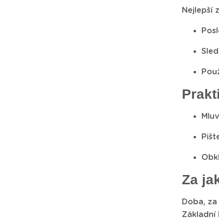
Nejlepší z
Posl
Sled
Použ
Prakt
Mluv
Pišt
Obkl
Za ja
Doba, za 
Základní 