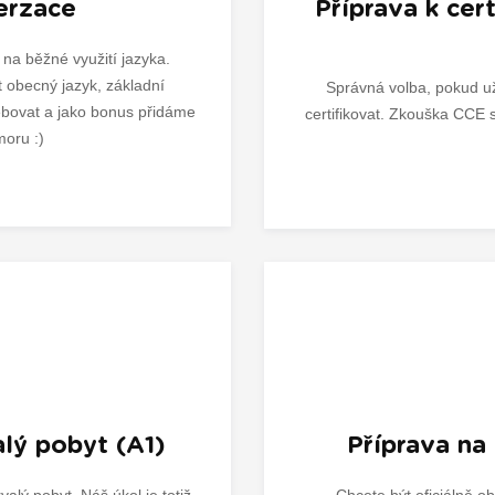
erzace
Příprava k cer
na běžné využití jazyka.
t obecný jazyk, základní
Správná volba, pokud už
ebovat a jako bonus přidáme
certifikovat. Zkouška CCE s
oru :)
alý pobyt (A1)
Příprava na
valý pobyt. Náš úkol je totiž
Chcete být oficiálně 