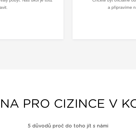
avit.
a připravíme 
INA PRO CIZINCE V K
5 důvodů proč do toho jít s námi