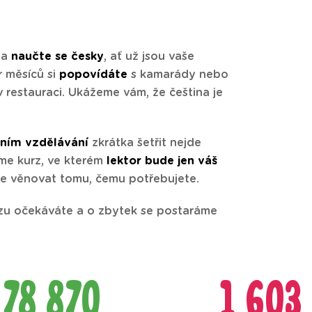
 a
naučte se česky
, ať už jsou vaše
r měsíců si
popovídáte
s kamarády nebo
v restauraci. Ukážeme vám, že čeština je
tním vzdělávání
zkrátka šetřit nejde
íme kurz, ve kterém
lektor bude jen váš
te věnovat tomu, čemu potřebujete.
zu očekáváte a o zbytek se postaráme
78 870
1 603