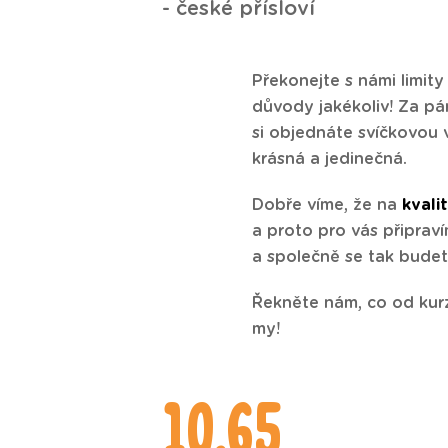
- české přísloví
Překonejte s námi limity
důvody jakékoliv! Za pá
si objednáte svíčkovou 
krásná a jedinečná.
Dobře víme, že na
kvali
a proto pro vás připrav
a společně se tak bude
Řekněte nám, co od kur
my!
10,65