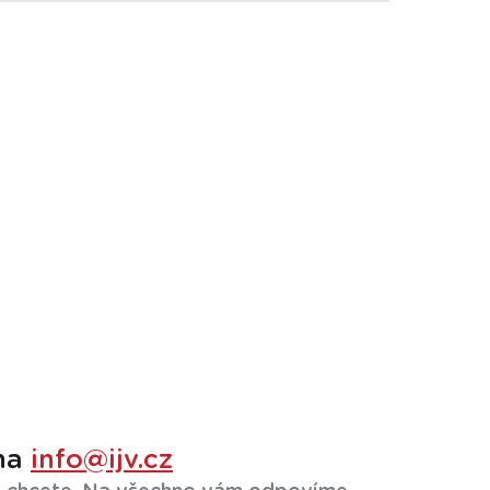
na
info@ijv.cz