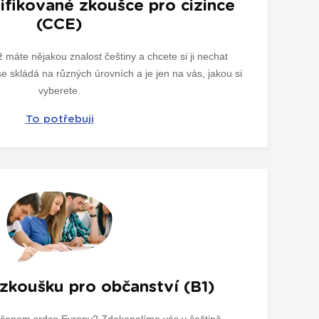
tifikované zkoušce pro cizince
(CCE)
 máte nějakou znalost češtiny a chcete si ji nechat
e skládá na různých úrovních a je jen na vás, jakou si
vyberete.
To potřebuji
 zkoušku pro občanství (B1)
občanem srdce Evropy? Zdokonalíme vás v češtině