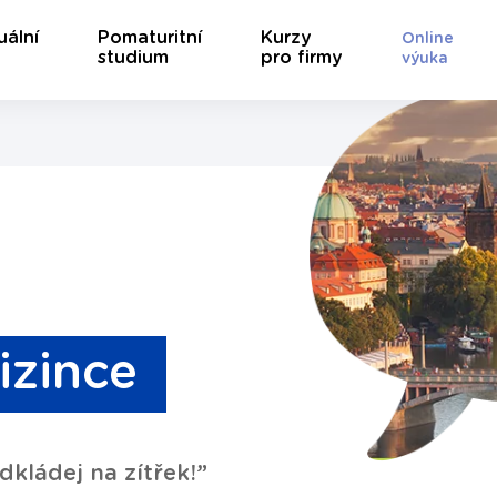
uální
Pomaturitní
Kurzy
Online
studium
pro firmy
výuka
izince
kládej na zítřek!”