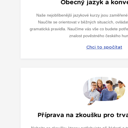
Obecný jazyk a konv
Naše nejoblíbenější jazykové kurzy jsou zaměřené 
Naučíte se orientovat v běžných situacích, ovláda
gramatická pravidla. Naučíme vás vše co budete potř
znalost pověstného českého hum
Chci to spočítat
Příprava na zkoušku pro trv
Nebojte se zkoušky, kterou potřebujete při žádosti o tr