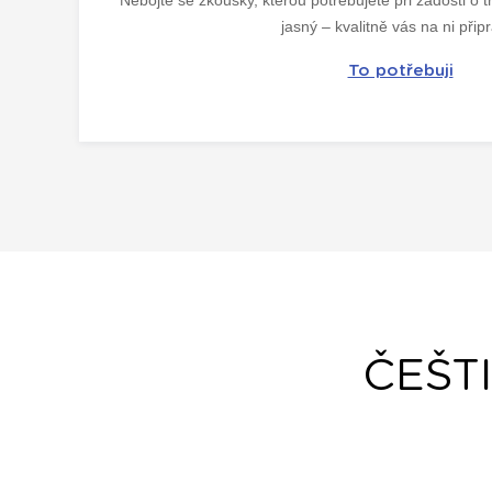
jasný – kvalitně vás na ni připr
To potřebuji
ČEŠT