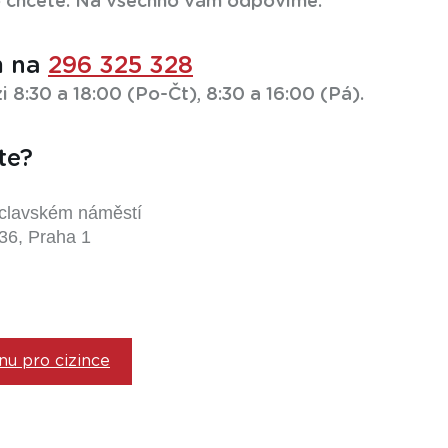
co chcete. Na všechno vám odpovíme.
m na
296 325 328
 8:30 a 18:00 (Po-Čt), 8:30 a 16:00 (Pá).
te?
clavském náměstí
36, Praha 1
inu pro cizince