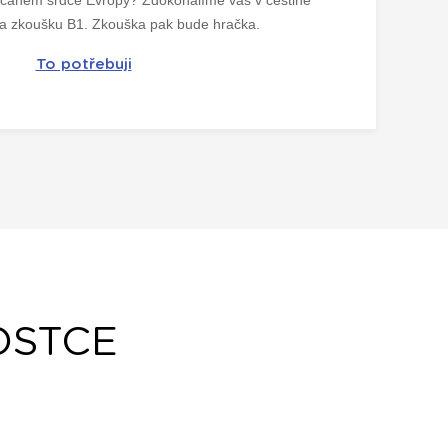
na zkoušku B1. Zkouška pak bude hračka.
To potřebuji
OSTCE