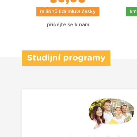
miliónů lidí mluví česky
km
přidejte se k nám
Studijní programy