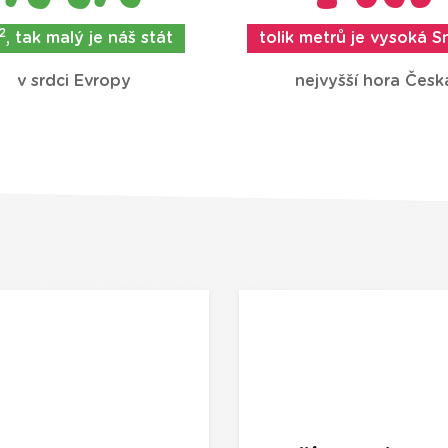
2
, tak malý je náš stát
tolik metrů je vysoká 
v srdci Evropy
nejvyšší hora Česk