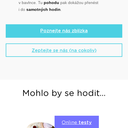
v bavlnce. Tu
pohodu
pak dokážou přenést
i do
samotných hodin
.
Poznejte nás zblízka
Zeptejte se nás (na cokoliv)
Mohlo by se hodit...
Online
testy