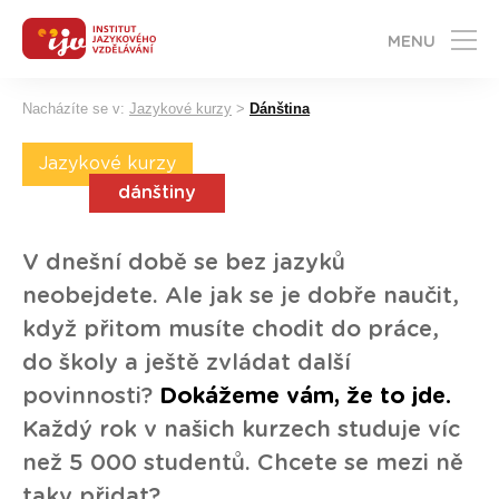
MENU
Nacházíte se v:
Jazykové kurzy
>
Dánština
Jazykové kurzy
dánštiny
V dnešní době se bez jazyků
neobejdete. Ale jak se je dobře naučit,
když přitom musíte chodit do práce,
do školy a ještě zvládat další
povinnosti?
Dokážeme vám, že to jde.
Každý rok v našich kurzech studuje víc
než 5 000 studentů. Chcete se mezi ně
taky přidat?