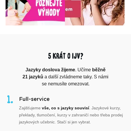
5 krát o IJV?
Jazyky doslova žijeme
. Učíme
běžně
21 jazyků
a další zvládneme taky. S námi
se nemusíte omezovat.
Full-service
Zajišťujeme
vše, co s jazyky souvisí
. Jazykové kurzy,
překlady, tlumočení, kurzy v zahraničí nebo třeba prodej
jazykových učebnic. Stačí si jen vybrat.