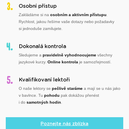
Osobní přístup
Zakládáme si na
osobním a aktivním přístupu
.
Rychlost, jakou řešíme vaše dotazy nebo požadavky
si jednoduše zamilujete.
Dokonalá kontrola
Sledujeme a
pravidelně vyhodnocujeme
všechny
jazykové kurzy.
Online kontrola
je samozřejmostí.
Kvalifikovaní lektoři
O naše lektory se
pečlivě staráme
a mají se u nás jako
v bavlnce. Tu
pohodu
pak dokážou přenést
i do
samotných hodin
.
Poznejte nás zblízka