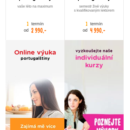
vaše léto na maximum
semestr živé výuky
s kvalifikovaným lektorem
termín
termín
1
1
2 990,-
4 990,-
od
od
vyzkoušejte naše
Online výuka
individuální
portugalštiny
kurzy