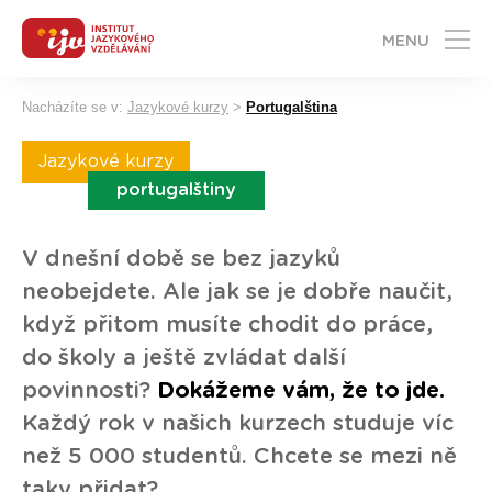
MENU
Nacházíte se v:
Jazykové kurzy
>
Portugalština
Jazykové kurzy
portugalštiny
V dnešní době se bez jazyků
neobejdete. Ale jak se je dobře naučit,
když přitom musíte chodit do práce,
do školy a ještě zvládat další
povinnosti?
Dokážeme vám, že to jde.
Každý rok v našich kurzech studuje víc
než 5 000 studentů. Chcete se mezi ně
taky přidat?