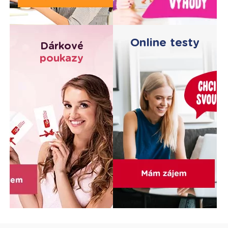
Online testy
Dárkové
poukazy