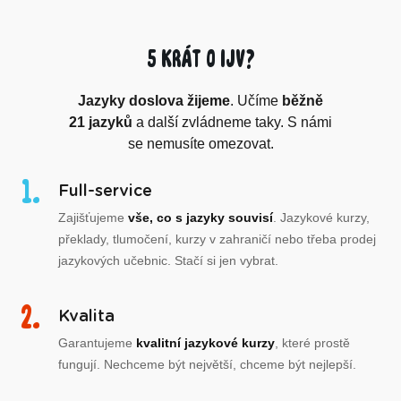
5 krát o IJV?
Jazyky doslova žijeme
. Učíme
běžně
21 jazyků
a další zvládneme taky. S námi
se nemusíte omezovat.
Full-service
Zajišťujeme
vše, co s jazyky souvisí
. Jazykové kurzy,
překlady, tlumočení, kurzy v zahraničí nebo třeba prodej
jazykových učebnic. Stačí si jen vybrat.
Kvalita
Garantujeme
kvalitní jazykové kurzy
, které prostě
fungují. Nechceme být největší, chceme být nejlepší.