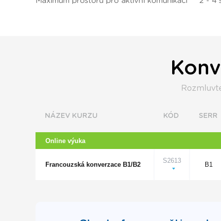
Maximum prostoru pro aktivní komunikaci
2 - 4 
Konv
Rozmluvte 
NÁZEV KURZU
KÓD
SERR
Online výuka
S2613
Francouzská konverzace B1/B2
B1