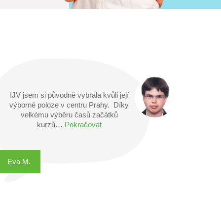
Nejprve jsem se přihlásila do letního
kurzu, protože
mi nevyšla dovolená, ale
kurz mě tak bavil,…
Pokračovat
Elen C.