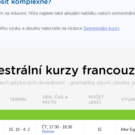
pšit komplexně?
 na mluvení. Níže najdete také aktuální nabídku našich semestráln
ůběhu výuky a obsahu naleznete na stránce
Semestrální kurzy
strální kurzy francouz
ch jazykových dovedností – gramatika, slovní zásoba, po
DEN, ČAS A
POČET
TERMÍN
VÝUK
MÍSTO
LEKCÍ
ČT, 17:30 - 18:30
15. 10 - 4. 2
15
Alter Eg
Online