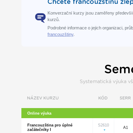
Chcete francouzštinu zle
Konverzační kurzy jsou zaměřeny především
kurzů.
Podrobné informace o jejich organizaci, pr
francouzštiny
.
Seme
Systematická výuka vše
NÁZEV KURZU
KÓD
SERR
Online výuka
Francouzština pro úplné
S2610
A1
začátečníky I