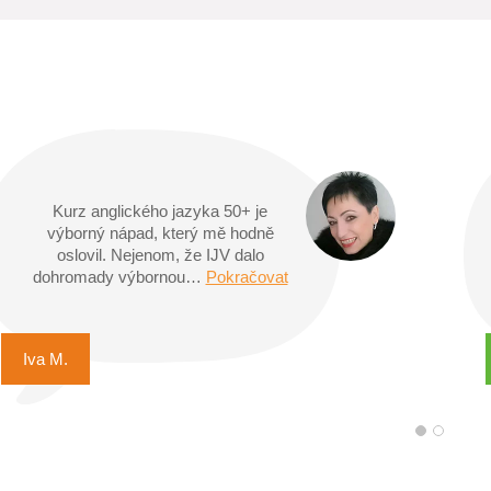
IJV jsem si původně vybrala kvůli její
výborné poloze v centru Prahy. Díky
velkému výběru časů začátků
kurzů…
Pokračovat
Eva M.