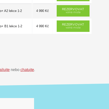
REZERVOVAT
o+ A2 lekce 1-2
4 990 Kč
volná místa
REZERVOVAT
go+ B1 lekce 1-2
4 990 Kč
volná místa
ilujte
nebo
chatujte
.