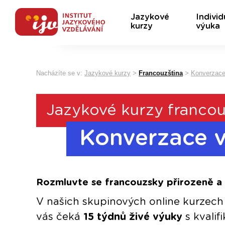
Jazykové
Individ
kurzy
výuka
Nacházíte se v:
Jazykové kurzy
>
Francouzština
>
Konverzace
Jazykové kurzy francou
Konverzace v
Rozmluvte se francouzsky přirozeně a
V našich skupinových online kurzec
vás čeká
15 týdnů živé výuky
s kvali