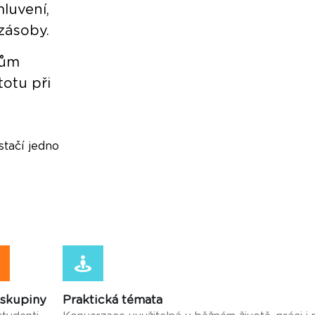
luvení,
 zásoby.
tům
totu při
stačí jedno
 skupiny
Praktická témata