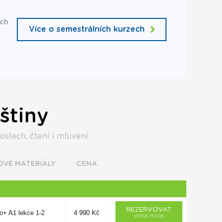
ích
Více o semestrálních kurzech
štiny
slech, čtení i mluvení.
OVÉ MATERIÁLY
CENA
REZERVOVAT
o+ A1 lekce 1-2
4 990 Kč
volná místa