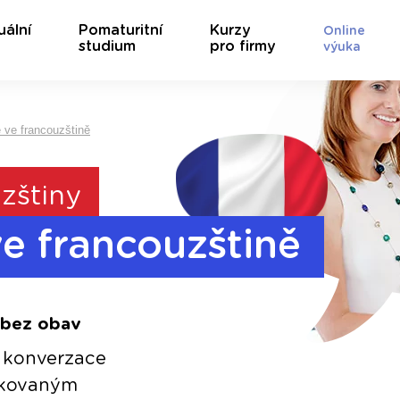
uální
Pomaturitní
Kurzy
Online
studium
pro firmy
výuka
 ve francouzštině
zštiny
e francouzštině
 bez obav
h konverzace
fikovaným