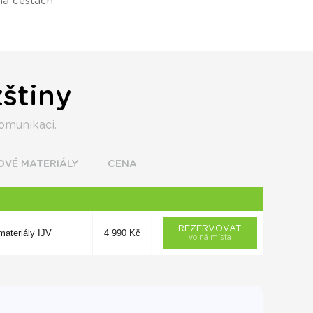
na cestách
štiny
komunikaci.
OVÉ MATERIÁLY
CENA
REZERVOVAT
materiály IJV
4 990 Kč
volná místa