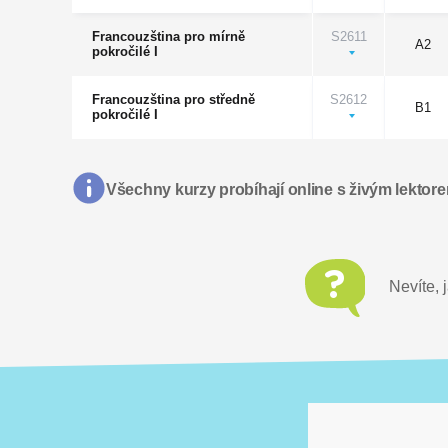
Francouzština pro mírně
S2611
A2
pokročilé I
Francouzština pro středně
S2612
B1
pokročilé I
Všechny kurzy probíhají online s živým lektor
Nevíte, 