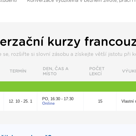
studenti
Konverzace využitelná v běžném životě, práci i 
erzační kurzy francouz
se, rozšiřte si slovní zásobu a získejte větší jistotu při 
DEN, ČAS A
POČET
TERMÍN
VÝUK
MÍSTO
LEKCÍ
PO, 16:30 - 17:30
12. 10 - 25. 1
15
Vlastní 
Online