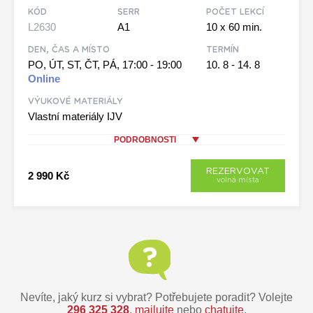
KÓD
SERR
POČET LEKCÍ
L2630
A1
10 x 60 min.
DEN, ČAS A MÍSTO
TERMÍN
PO, ÚT, ST, ČT, PÁ, 17:00 - 19:00
10. 8 - 14. 8
Online
VÝUKOVÉ MATERIÁLY
Vlastní materiály IJV
PODROBNOSTI
REZERVOVAT
2 990 Kč
volná místa
Nevíte, jaký kurz si vybrat? Potřebujete poradit? Volejte
296 325 328
,
mailujte
nebo
chatujte
.