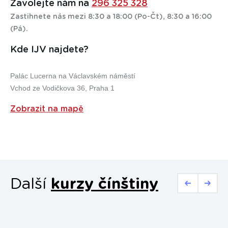
přidáme nějaký dárek jako naši omluvu.
Zavolejte nám na
296 325 328
Zastihnete nás mezi 8:30 a 18:00 (Po-Čt), 8:30 a 16:00
(Pá).
Kde IJV najdete?
Palác Lucerna na Václavském náměstí
Vchod ze Vodičkova 36, Praha 1
Zobrazit na mapě
Další
kurzy čínštiny