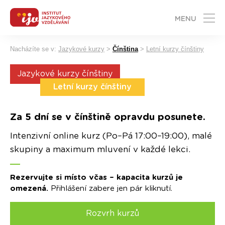
MENU
Nacházíte se v:
Jazykové kurzy
>
Čínština
>
Letní kurzy čínštiny
Jazykové kurzy čínštiny
Letní kurzy čínštiny
Za 5 dní se v čínštině opravdu posunete.
Intenzivní online kurz (Po–Pá 17:00–19:00), malé
skupiny a maximum mluvení v každé lekci.
Rezervujte si místo včas – kapacita kurzů je
omezená.
Přihlášení zabere jen pár kliknutí.
Rozvrh kurzů