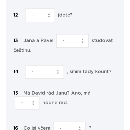
jdete?
Jana a Pavel
studovat
češtinu.
, smím tady kouřit?
Má David rád Janu? Ano, má
hodně rád.
Co jsi včera
?