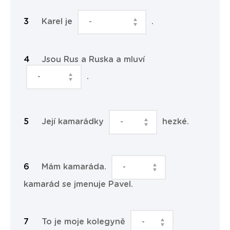
Karel je
.
Jsou Rus a Ruska a mluví
.
Její kamarádky
hezké.
Mám kamaráda.
kamarád se jmenuje Pavel.
To je moje kolegyně