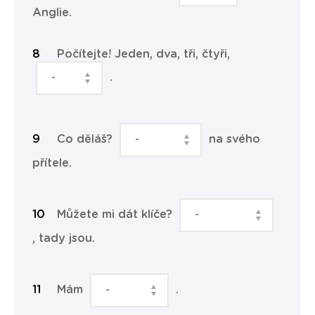
Anglie.
Počítejte! Jeden, dva, tři, čtyři,
.
Co děláš?
na svého
přítele.
Můžete mi dát klíče?
, tady jsou.
Mám
.