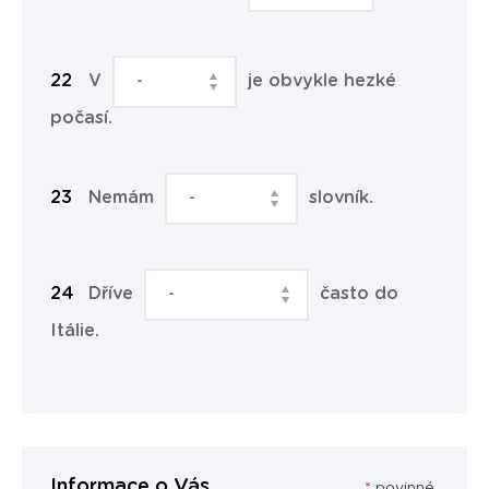
V
je obvykle hezké
počasí.
Nemám
slovník.
Dříve
často do
Itálie.
Informace o Vás
*
povinné