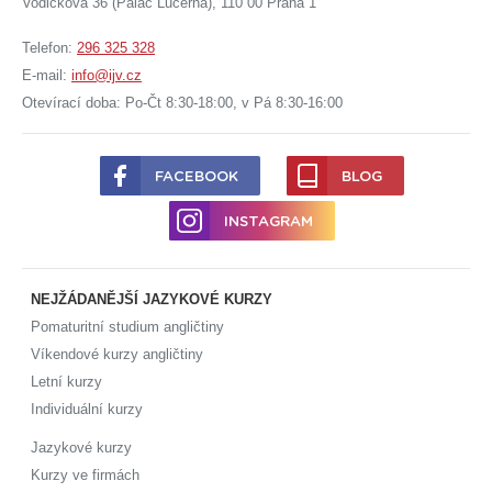
Vodičkova 36 (Palác Lucerna), 110 00 Praha 1
Telefon:
296 325 328
E-mail:
info@ijv.cz
Otevírací doba: Po-Čt 8:30-18:00, v Pá 8:30-16:00
FACEBOOK
BLOG
INSTAGRAM
NEJŽÁDANĚJŠÍ JAZYKOVÉ KURZY
Pomaturitní studium angličtiny
Víkendové kurzy angličtiny
Letní kurzy
Individuální kurzy
Jazykové kurzy
Kurzy ve firmách