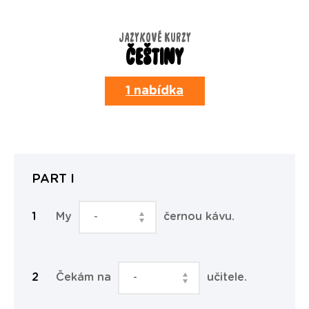
JAZYKOVÉ KURZY
ČEŠTINY
1 nabídka
PART I
My
černou kávu.
Čekám na
učitele.