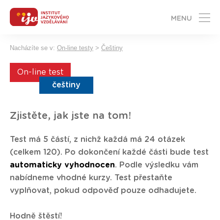
MENU
Nacházíte se v:
On-line testy
>
Češtiny
On-line test
češtiny
Zjistěte, jak jste na tom!
Test má 5 částí, z nichž každá má 24 otázek
(celkem 120). Po dokončení každé části bude test
automaticky vyhodnocen
. Podle výsledku vám
nabídneme vhodné kurzy. Test přestaňte
vyplňovat, pokud odpověď pouze odhadujete.
Hodně štěstí!