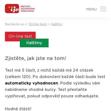
MENU
Nacházíte se v:
On-line testy
>
Italštiny
On-line test
italštiny
Zjistěte, jak jste na tom!
Test má 5 částí, z nichž každá má 24 otázek
(celkem 120). Po dokončení každé části bude test
automaticky vyhodnocen
. Podle výsledku vám
nabídneme vhodné kurzy. Test přestaňte
vyplňovat, pokud odpověď pouze odhadujete.
Hodně štěstí!