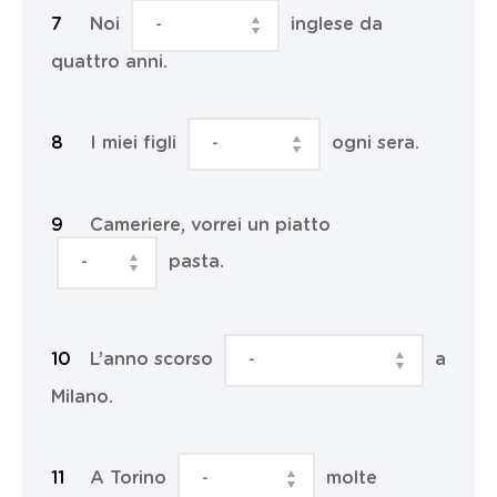
Noi
inglese da
quattro anni.
I miei figli
ogni sera.
Cameriere, vorrei un piatto
pasta.
L’anno scorso
a
Milano.
A Torino
molte