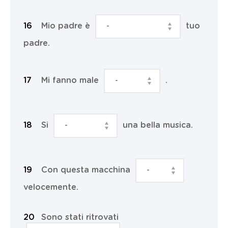
Mio padre è
tuo
padre.
Mi fanno male
.
Si
una bella musica.
Con questa macchina
velocemente.
Sono stati ritrovati