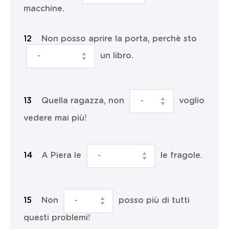
macchine.
Non posso aprire la porta, perchè sto
un libro.
Quella ragazza, non
voglio
vedere mai più!
A Piera le
le fragole.
Non
posso più di tutti
questi problemi!