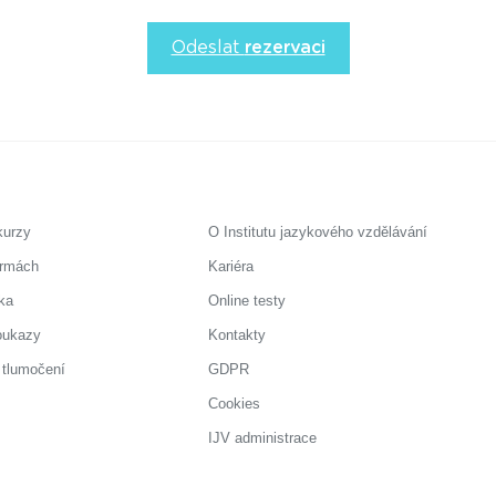
Odeslat
rezervaci
kurzy
O Institutu jazykového vzdělávání
irmách
Kariéra
ka
Online testy
oukazy
Kontakty
 tlumočení
GDPR
Cookies
IJV administrace