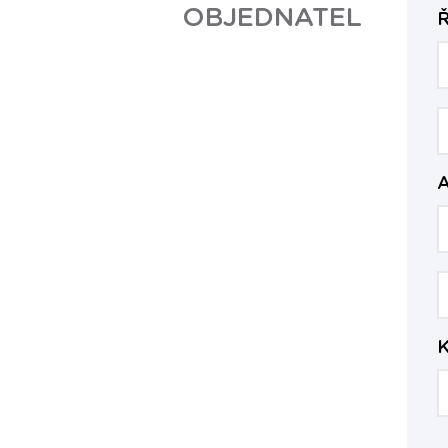
OBJEDNATEL
Ř
A
K