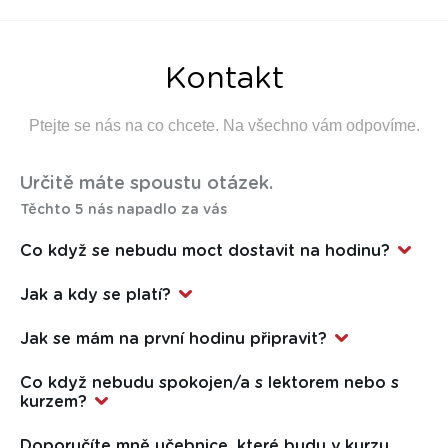
Kontakt
Ptejte se nás na co chcete. Na všechno vám odpovíme.
Určitě máte spoustu otázek.
Těchto 5 nás napadlo za vás
Co když se nebudu moct dostavit na hodinu?
Jednoduše nás kontaktujte. Nejlépe online přes svůj účet, kde
Jak a kdy se platí?
si zrušíte svoji účast v kurzu. Nemusíte nikomu nic
Vaše kurzovné musí být uhrazené před zahájením kurzu.
vysvětlovat, nikomu se omlouvat. Pokud zrovna nemáte
Jak se mám na první hodinu připravit?
Platit můžete kartou online, bankovním převodem nebo
signál, bez výčitek zavolejte. O všechno se postaráme.
Nijak! Jen přijďte pozitivně naladění a s chutí se učit a naučit.
v hotovosti či kartou přímo v IJV. Pro vašeho zaměstnavatele
Co když nebudu spokojen/a s lektorem nebo s
připravíme fakturu nebo můžete využít některý program
kurzem?
benefitů.
I to se bohužel, přes naše veškeré snahy, může stát. Pravidlo
Doporučíte mně učebnice, které budu v kurzu