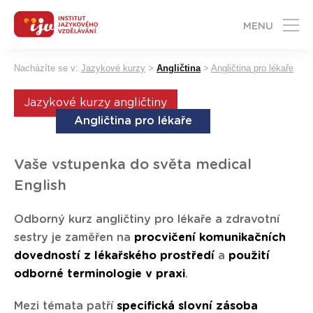
MENU
Nacházíte se v:
Jazykové kurzy
>
Angličtina
>
Angličtina pro lékaře
Jazykové kurzy angličtiny
Angličtina pro lékaře
Vaše vstupenka do světa medical
English
Odborný kurz angličtiny pro lékaře a zdravotní
sestry je zaměřen na
procvičení komunikačních
dovedností z lékařského prostředí
a
použití
odborné terminologie v praxi
.
Mezi témata patří
specifická slovní zásoba