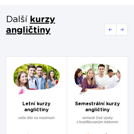
Další
kurzy
angličtiny
Letní kurzy
Semestrální kurzy
angličtiny
angličtiny
vaše léto na maximum
semestr živé výuky
s kvalifikovaným lektorem