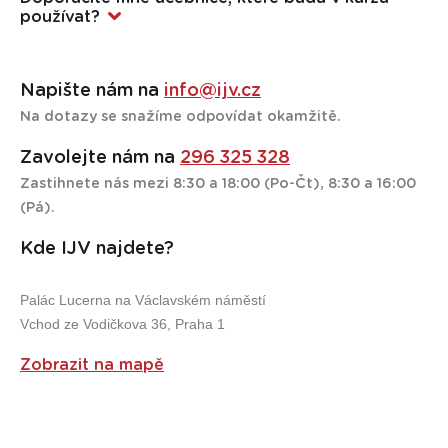
číslo jedna zní: komunikujte s námi! Nenechávejte si nic pro
používat?
sebe, nerozebírejte s kamarádkou nebo kolegou, nehledejte
Nejen doporučíme, ale taky připravíme na první hodinu. Víme,
chybu v sobě.
že váš čas je drahý a tak nebudete muset nikde běhat po
Popovídáme si, rozebereme vaše připomínky a když se
Napište nám na
info@ijv.cz
obchodech.
domluvíme, přesuneme vás do jiného kurzu nebo nabídneme
Na dotazy se snažíme odpovídat okamžitě.
jiné řešení. Samozřejmě zcela zdarma. A ještě vám k tomu
přidáme nějaký dárek jako naši omluvu.
Zavolejte nám na
296 325 328
Zastihnete nás mezi 8:30 a 18:00 (Po-Čt), 8:30 a 16:00
(Pá).
Kde IJV najdete?
Palác Lucerna na Václavském náměstí
Vchod ze Vodičkova 36, Praha 1
Zobrazit na mapě