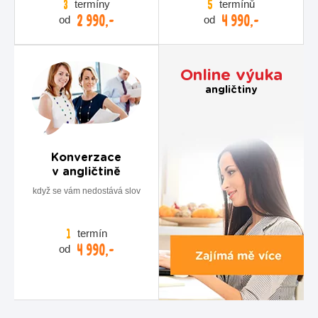
termíny
termínů
3
5
2 990,-
4 990,-
od
od
Online výuka
angličtiny
Konverzace
v angličtině
když se vám nedostává slov
termín
1
4 990,-
od