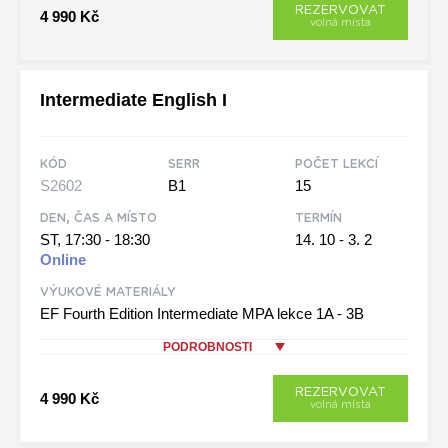
REZERVOVAT
4 990 Kč
volná místa
Intermediate English I
KÓD
SERR
POČET LEKCÍ
S2602
B1
15
DEN, ČAS A MÍSTO
TERMÍN
ST, 17:30 - 18:30
14. 10 - 3. 2
Online
VÝUKOVÉ MATERIÁLY
EF Fourth Edition Intermediate MPA lekce 1A - 3B
PODROBNOSTI
REZERVOVAT
4 990 Kč
volná místa