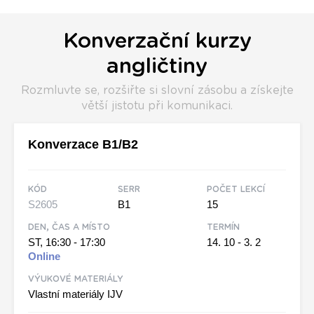
Konverzační kurzy
angličtiny
Rozmluvte se, rozšiřte si slovní zásobu a získejte
větší jistotu při komunikaci.
Konverzace B1/B2
KÓD
SERR
POČET LEKCÍ
S2605
B1
15
DEN, ČAS A MÍSTO
TERMÍN
ST, 16:30 - 17:30
14. 10 - 3. 2
Online
VÝUKOVÉ MATERIÁLY
Vlastní materiály IJV