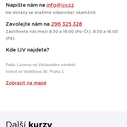
Popovídáme si, rozebereme vaše připomínky a když se
Napište nám na
info@ijv.cz
obchodech.
domluvíme, přesuneme vás do jiného kurzu nebo nabídneme
Na dotazy se snažíme odpovídat okamžitě.
jiné řešení. Samozřejmě zcela zdarma. A ještě vám k tomu
přidáme nějaký dárek jako naši omluvu.
Zavolejte nám na
296 325 328
Zastihnete nás mezi 8:30 a 18:00 (Po-Čt), 8:30 a 16:00
(Pá).
Kde IJV najdete?
Palác Lucerna na Václavském náměstí
Vchod ze Vodičkova 36, Praha 1
Zobrazit na mapě
Další
kurzy