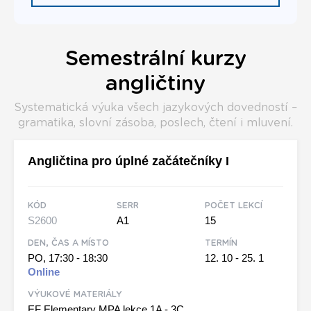
Semestrální kurzy
angličtiny
Systematická výuka všech jazykových dovedností –
gramatika, slovní zásoba, poslech, čtení i mluvení.
Angličtina pro úplné začátečníky I
KÓD
SERR
POČET LEKCÍ
S2600
A1
15
DEN, ČAS A MÍSTO
TERMÍN
PO, 17:30 - 18:30
12. 10 - 25. 1
Online
VÝUKOVÉ MATERIÁLY
EF Elementary MPA lekce 1A - 3C