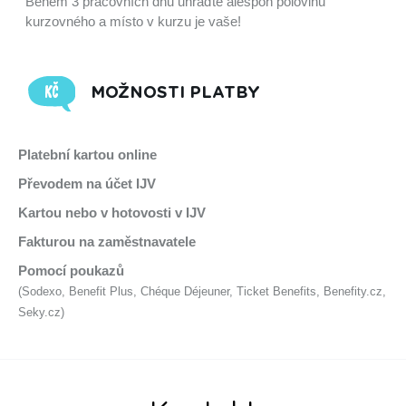
Během 3 pracovních dnů uhraďte alespoň polovinu
kurzovného a místo v kurzu je vaše!
MOŽNOSTI PLATBY
Platební kartou online
Převodem na účet IJV
Kartou nebo v hotovosti v IJV
Fakturou na zaměstnavatele
Pomocí poukazů
(Sodexo, Benefit Plus, Chéque Déjeuner, Ticket Benefits, Benefity.cz,
Seky.cz)