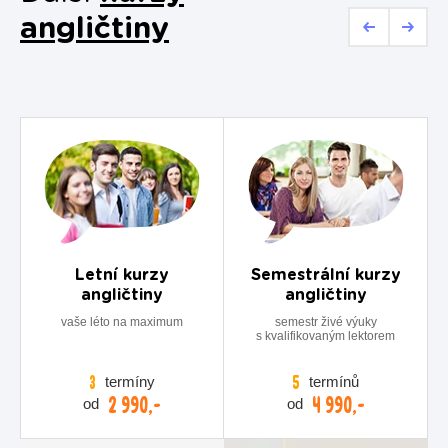
angličtiny
Letní kurzy
Semestrální kurzy
angličtiny
angličtiny
vaše léto na maximum
semestr živé výuky
s kvalifikovaným lektorem
termíny
termínů
3
5
2 990,-
4 990,-
od
od