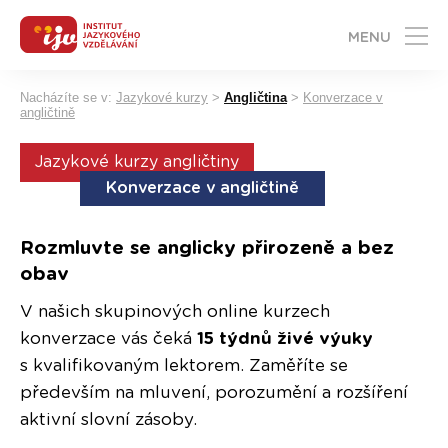
MENU
Nacházíte se v:
Jazykové kurzy
>
Angličtina
>
Konverzace v
angličtině
Jazykové kurzy angličtiny
Konverzace v angličtině
Rozmluvte se anglicky přirozeně a bez
obav
V našich skupinových online kurzech
konverzace vás čeká
15 týdnů živé výuky
s kvalifikovaným lektorem. Zaměříte se
především na mluvení, porozumění a rozšíření
aktivní slovní zásoby.