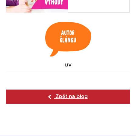
Autor
článku
IJV
Zpět na blog