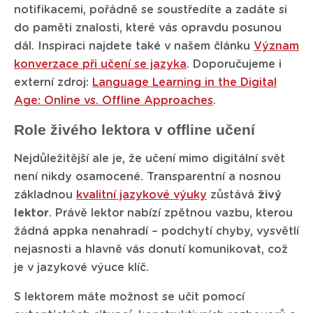
notifikacemi, pořádně se soustředíte a zadáte si
do paměti znalosti, které vás opravdu posunou
dál. Inspiraci najdete také v našem článku
Význam
konverzace při učení se jazyka
. Doporučujeme i
externí zdroj:
Language Learning in the Digital
Age: Online vs. Offline Approaches
.
Role živého lektora v offline učení
Nejdůležitější ale je, že učení mimo digitální svět
není nikdy osamocené. Transparentní a nosnou
základnou
kvalitní jazykové výuky
zůstává
živý
lektor
. Právě lektor nabízí zpětnou vazbu, kterou
žádná appka nenahradí – podchytí chyby, vysvětlí
nejasnosti a hlavně vás donutí komunikovat, což
je v jazykové výuce klíč.
S lektorem máte možnost se učit pomocí