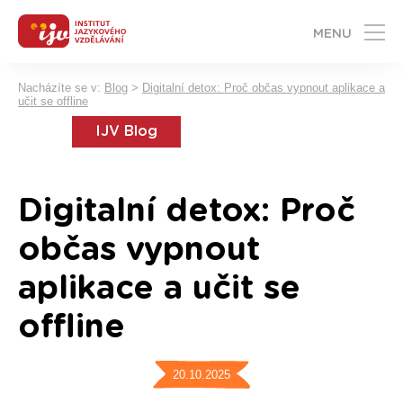
MENU
Nacházíte se v:
Blog
>
Digitalní detox: Proč občas vypnout aplikace a
učit se offline
IJV Blog
Digitalní detox: Proč
občas vypnout
aplikace a učit se
offline
20.10.2025