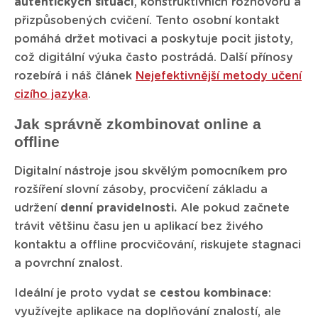
autentických situací
, konstruktivních rozhovorů a
přizpůsobených cvičení. Tento osobní kontakt
pomáhá držet motivaci a poskytuje pocit jistoty,
což digitální výuka často postrádá. Další přínosy
rozebírá i náš článek
Nejefektivnější metody učení
cizího jazyka
.
Jak správně zkombinovat online a
offline
Digitalní nástroje jsou skvělým pomocníkem pro
rozšíření slovní zásoby, procvičení základu a
udržení
denní pravidelnosti.
Ale pokud začnete
trávit většinu času jen u aplikací bez živého
kontaktu a offline procvičování, riskujete stagnaci
a povrchní znalost.
Ideální je proto vydat se
cestou kombinace
:
využívejte aplikace na doplňování znalostí, ale