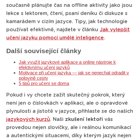
současně plánujte čas na offline aktivity jako jsou
lekce s lektorem, čtení, psaní deníku či diskuze s
kamarádem v cizím jazyce. Tipy, jak technologie
používat efektivně, najdete v článku
Jak vylepšit
učení jazyku pomocí umělé inteligence
.
Další související články
Jak využít jazykové aplikace a online nástroje k
efektivnímu učení jazyků
Motivace při učení jazyka — jak se nenechat odradit v
polovině cesty
5 tipů pro učení se doma
Pokud i vy chcete zažít skutečný pokrok, který
není jen o číslovkách v aplikaci, ale o opravdové
plynulosti a jistotě v jazyce, přihlaste se do našich
jazykových kurzů
. Naši
zkušení lektoři
vás
provedou nejen slovíčky, ale i reálnou komunikací
a autentickými situacemi, díky kterým jazyk nejen