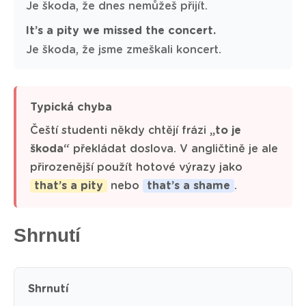
Je škoda, že dnes nemůžeš přijít.
It’s a pity we missed the concert.
Je škoda, že jsme zmeškali koncert.
Typická chyba
Čeští studenti někdy chtějí frázi
„to je
škoda“
překládat doslova. V angličtině je ale
přirozenější použít hotové výrazy jako
that’s a pity
nebo
that’s a shame
.
Shrnutí
Shrnutí