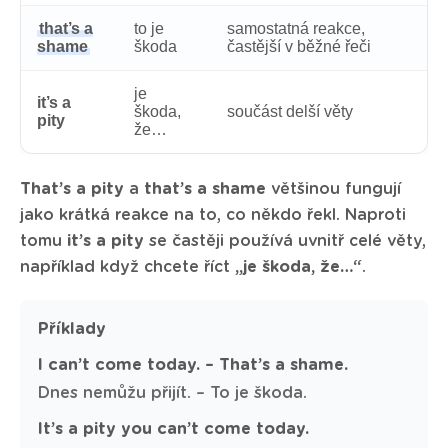
that’s a
to je
samostatná reakce,
shame
škoda
častější v běžné řeči
je
it’s a
škoda,
součást delší věty
pity
že…
That’s a pity
a
that’s a shame
většinou fungují
jako krátká reakce na to, co někdo řekl. Naproti
tomu
it’s a pity
se častěji používá uvnitř celé věty,
například když chcete říct
„je škoda, že…“
.
Příklady
I can’t come today. – That’s a shame.
Dnes nemůžu přijít. – To je škoda.
It’s a pity you can’t come today.