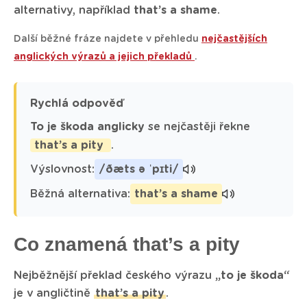
alternativy, například
that’s a shame
.
Další běžné fráze najdete v přehledu
nejčastějších
anglických výrazů a jejich překladů
.
Rychlá odpověď
To je škoda anglicky
se nejčastěji řekne
that’s a pity
.
Výslovnost:
/ðæts ə ˈpɪti/
Běžná alternativa:
that’s a shame
Co znamená that’s a pity
Nejběžnější překlad českého výrazu
„to je škoda“
je v angličtině
that’s a pity
.