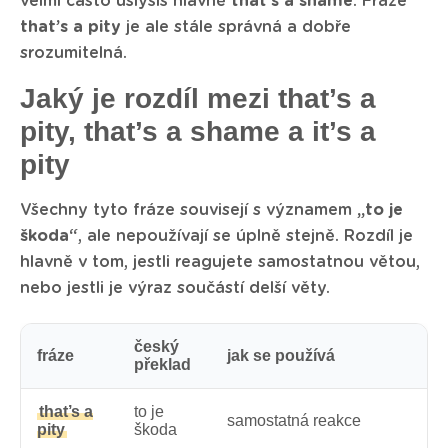
velmi často uslyšíš hlavně
that’s a shame
. Fráze
that’s a pity
je ale stále správná a dobře
srozumitelná.
Jaký je rozdíl mezi that’s a
pity, that’s a shame a it’s a
pity
Všechny tyto fráze souvisejí s významem
„to je
škoda“
, ale nepoužívají se úplně stejně. Rozdíl je
hlavně v tom, jestli reagujete samostatnou větou,
nebo jestli je výraz součástí delší věty.
český
fráze
jak se používá
překlad
that’s a
to je
samostatná reakce
pity
škoda