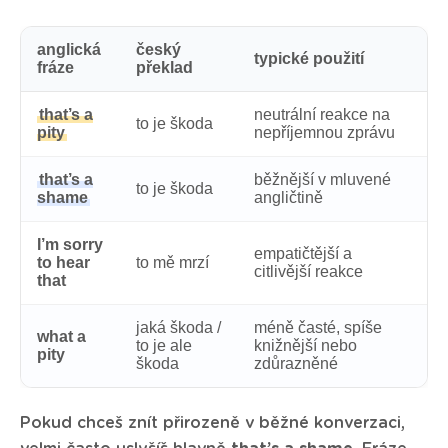
anglická
český
typické použití
fráze
překlad
that’s a
neutrální reakce na
to je škoda
pity
nepříjemnou zprávu
that’s a
běžnější v mluvené
to je škoda
shame
angličtině
I’m sorry
empatičtější a
to hear
to mě mrzí
citlivější reakce
that
jaká škoda /
méně časté, spíše
what a
to je ale
knižnější nebo
pity
škoda
zdůrazněné
Pokud chceš znít přirozeně v běžné konverzaci,