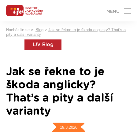
MENU
Nacházíte se v:
Blog
>
Jak se řekne to je škoda anglicky? That’s a
pity a další varianty
IJV Blog
Jak se řekne to je
škoda anglicky?
That’s a pity a další
varianty
19.3.2026