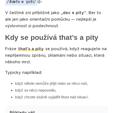
/ðæts ə ˈpɪti/
V češtině zní přibližně jako
„dec e pity“
. Ber to
ale jen jako orientační pomůcku — nejlepší je
výslovnost si poslechnout.
Kdy se používá that’s a pity
Fráze
that’s a pity
se používá, když reagujete na
nepříjemnou zprávu, zklamání nebo situaci, která
někoho mrzí.
Typicky například:
když někdo nemůže přijít nebo se něco ruší,
když se něco nepovedlo,
když chcete slušně vyjádřit lítost nad situací.
Příklady vět