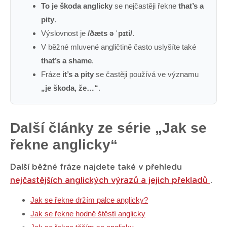
To je škoda anglicky
se nejčastěji řekne
that’s a
pity
.
Výslovnost je
/ðæts ə ˈpɪti/
.
V běžné mluvené angličtině často uslyšíte také
that’s a shame
.
Fráze
it’s a pity
se častěji používá ve významu
„je škoda, že…“
.
Další články ze série „Jak se
řekne anglicky“
Další běžné fráze najdete také v přehledu
nejčastějších anglických výrazů a jejich překladů
.
Jak se řekne držím palce anglicky?
Jak se řekne hodně štěstí anglicky