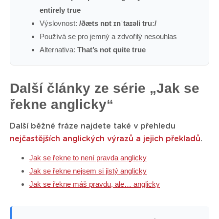
entirely true
Výslovnost:
/ðæts nɒt ɪnˈtaɪəli truː/
Používá se pro jemný a zdvořilý nesouhlas
Alternativa:
That’s not quite true
Další články ze série „Jak se
řekne anglicky“
Další běžné fráze najdete také v přehledu
nejčastějších anglických výrazů a jejich překladů
.
Jak se řekne to není pravda anglicky
Jak se řekne nejsem si jistý anglicky
Jak se řekne máš pravdu, ale… anglicky