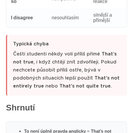
so
reakce
silnější a
I disagree
nesouhlasím
přímější
Typická chyba
Čeští studenti někdy volí příliš přímé
That’s
not true
, i když chtějí znít zdvořileji. Pokud
nechcete působit příliš ostře, bývá v
podobných situacích lepší použít
That’s not
entirely true
nebo
That’s not quite true
.
Shrnutí
To není úplně pravda anglicky
=
That’s not