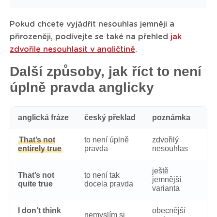
Pokud chcete vyjádřit nesouhlas jemněji a
přirozeněji, podívejte se také na přehled
jak
zdvořile nesouhlasit v angličtině
.
Další způsoby, jak říct to není
úplně pravda anglicky
anglická fráze
český překlad
poznámka
That’s not
to není úplně
zdvořilý
entirely true
pravda
nesouhlas
ještě
That’s not
to není tak
jemnější
quite true
docela pravda
varianta
I don’t think
obecnější
nemyslím si