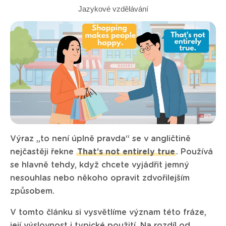
Jazykové vzdělávání
Výraz „to není úplně pravda“ se v angličtině
nejčastěji řekne
That’s not entirely true
. Používá
se hlavně tehdy, když chcete vyjádřit jemný
nesouhlas nebo někoho opravit zdvořilejším
způsobem.
V tomto článku si vysvětlíme význam této fráze,
její výslovnost i typické použití. Na rozdíl od