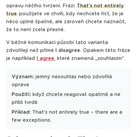
opravu něčího tvrzení. Frázi
That’s not entirely
true
použijete ve chvíli, kdy nechcete říct, že je
něco úplně špatně, ale zároveň chcete naznačit,
že to není zcela přesné.
V běžné komunikaci působí tato varianta
zdvořileji než přímé
I disagree
. Opakem této fráze
je například
I agree
, které znamená „souhlasím“.
Význam:
jemný nesouhlas nebo zdvořilá
oprava
Použití:
když chcete reagovat opatrně a ne
příliš tvrdě
Příklad:
That’s not entirely true – there are a
few exceptions.