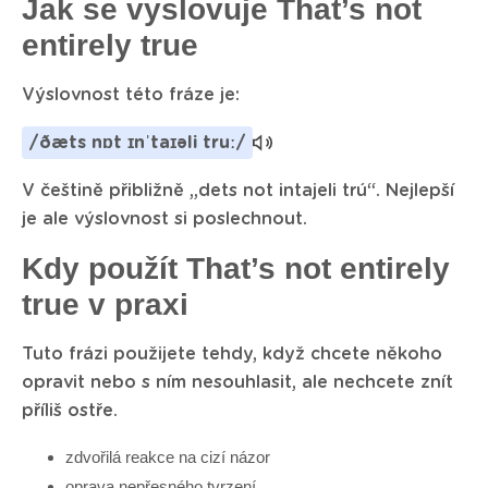
Jak se vyslovuje That’s not
entirely true
Výslovnost této fráze je:
/ðæts nɒt ɪnˈtaɪəli truː/
V češtině přibližně „dets not intajeli trú“. Nejlepší
je ale výslovnost si poslechnout.
Kdy použít That’s not entirely
true v praxi
Tuto frázi použijete tehdy, když chcete někoho
opravit nebo s ním nesouhlasit, ale nechcete znít
příliš ostře.
zdvořilá reakce na cizí názor
oprava nepřesného tvrzení