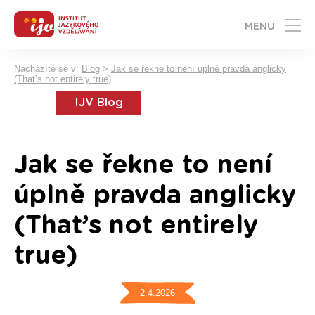
MENU
Nacházíte se v:
Blog
>
Jak se řekne to není úplně pravda anglicky
(That’s not entirely true)
IJV Blog
Jak se řekne to není
úplně pravda anglicky
(That’s not entirely
true)
2.4.2026