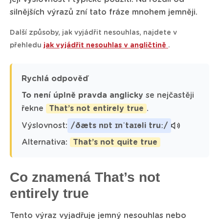
silnějších výrazů zní tato fráze mnohem jemněji.
Další způsoby, jak vyjádřit nesouhlas, najdete v
přehledu
jak vyjádřit nesouhlas v angličtině
.
Rychlá odpověď
To není úplně pravda anglicky
se nejčastěji
řekne
That’s not entirely true
.
Výslovnost:
/ðæts nɒt ɪnˈtaɪəli truː/
Alternativa:
That’s not quite true
Co znamená That’s not
entirely true
Tento výraz vyjadřuje jemný nesouhlas nebo