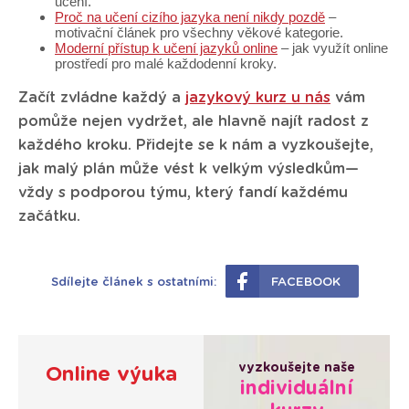
učení.
Proč na učení cizího jazyka není nikdy pozdě
–
motivační článek pro všechny věkové kategorie.
Moderní přístup k učení jazyků online
– jak využít online
prostředí pro malé každodenní kroky.
Začít zvládne každý a
jazykový kurz u nás
vám
pomůže nejen vydržet, ale hlavně najít radost z
každého kroku. Přidejte se k nám a vyzkoušejte,
jak malý plán může vést k velkým výsledkům—
vždy s podporou týmu, který fandí každému
začátku.​
Sdílejte článek s ostatními:
FACEBOOK
vyzkoušejte naše
Online výuka
individuální