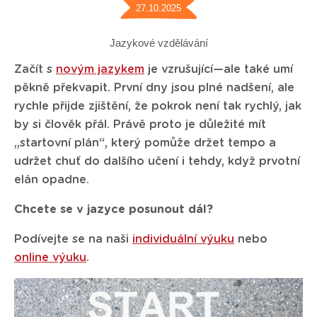
27.10.2025
Jazykové vzdělávání
Začít s
novým jazykem
je vzrušující—ale také umí
pěkně překvapit. První dny jsou plné nadšení, ale
rychle přijde zjištění, že pokrok není tak rychlý, jak
by si člověk přál. Právě proto je důležité mít
„startovní plán“, který pomůže držet tempo a
udržet chuť do dalšího učení i tehdy, když prvotní
elán opadne.
Chcete se v jazyce posunout dál?
Podívejte se na naši
individuální výuku
nebo
online výuku
.