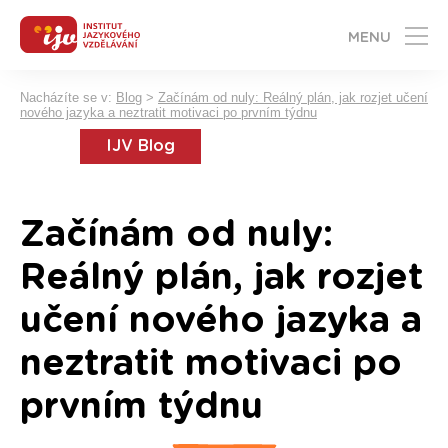
MENU
Nacházíte se v:
Blog
>
Začínám od nuly: Reálný plán, jak rozjet učení
nového jazyka a neztratit motivaci po prvním týdnu
IJV Blog
Začínám od nuly:
Reálný plán, jak rozjet
učení nového jazyka a
neztratit motivaci po
prvním týdnu