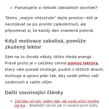
Pamatujete si několik základních slovíček?
Těmto „malým vítězstvím“ dejte prostor—klíč je
nevzdávat se po prvním zaškobrtnutí, ale
připomínat si, že každý den znamená pokrok.
Když motivace zakolísá, pomůže
zkušený lektor
Sám na to člověk někdy těžko hledá energii.
Právě proto je v začátku cenná
pomoc lektora
,
který vám poradí strategii, podrží v těžších dnech,
motivuje a upraví plán tak, aby seděl přímo vaší
osobnosti a vašim cílům.
Další související články
Začínám od nuly: reálný plán, jak rozjet učení nového
jazyka
– detailnější návod, jak si nastavit první týdny