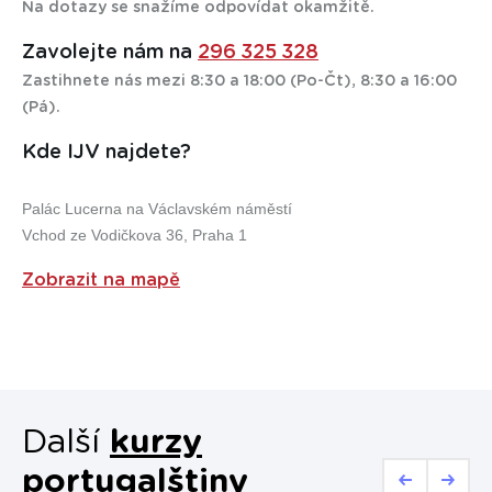
domluvíme, přesuneme vás do jiného kurzu nebo nabídneme
Na dotazy se snažíme odpovídat okamžitě.
jiné řešení. Samozřejmě zcela zdarma. A ještě vám k tomu
přidáme nějaký dárek jako naši omluvu.
Zavolejte nám na
296 325 328
Zastihnete nás mezi 8:30 a 18:00 (Po-Čt), 8:30 a 16:00
(Pá).
Kde IJV najdete?
Palác Lucerna na Václavském náměstí
Vchod ze Vodičkova 36, Praha 1
Zobrazit na mapě
Další
kurzy
portugalštiny