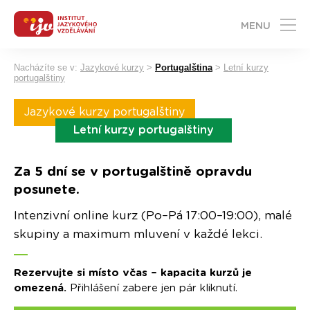
MENU
Nacházíte se v:
Jazykové kurzy
>
Portugalština
>
Letní kurzy
portugalštiny
Jazykové kurzy portugalštiny
Letní kurzy portugalštiny
Za 5 dní se v portugalštině opravdu
posunete.
Intenzivní online kurz (Po–Pá 17:00–19:00), malé
skupiny a maximum mluvení v každé lekci.
Rezervujte si místo včas – kapacita kurzů je
omezená.
Přihlášení zabere jen pár kliknutí.