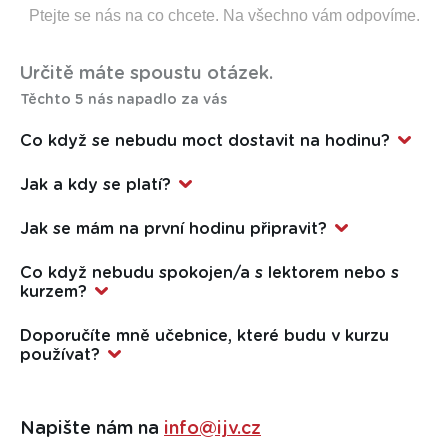
Ptejte se nás na co chcete. Na všechno vám odpovíme.
Určitě máte spoustu otázek.
Těchto 5 nás napadlo za vás
Co když se nebudu moct dostavit na hodinu?
Jednoduše nás kontaktujte. Nejlépe online přes svůj účet, kde
Jak a kdy se platí?
si zrušíte svoji účast v kurzu. Nemusíte nikomu nic
Vaše kurzovné musí být uhrazené před zahájením kurzu.
vysvětlovat, nikomu se omlouvat. Pokud zrovna nemáte
Jak se mám na první hodinu připravit?
Platit můžete kartou online, bankovním převodem nebo
signál, bez výčitek zavolejte. O všechno se postaráme.
Nijak! Jen přijďte pozitivně naladění a s chutí se učit a naučit.
v hotovosti či kartou přímo v IJV. Pro vašeho zaměstnavatele
Co když nebudu spokojen/a s lektorem nebo s
připravíme fakturu nebo můžete využít některý program
kurzem?
benefitů.
I to se bohužel, přes naše veškeré snahy, může stát. Pravidlo
Doporučíte mně učebnice, které budu v kurzu
číslo jedna zní: komunikujte s námi! Nenechávejte si nic pro
používat?
sebe, nerozebírejte s kamarádkou nebo kolegou, nehledejte
Nejen doporučíme, ale taky připravíme na první hodinu. Víme,
chybu v sobě.
že váš čas je drahý a tak nebudete muset nikde běhat po
Popovídáme si, rozebereme vaše připomínky a když se
Napište nám na
info@ijv.cz
obchodech.