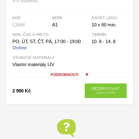
3-5 studentů
KÓD
SERR
POČET LEKCÍ
L2644
A1
10 x 60 min.
DEN, ČAS A MÍSTO
TERMÍN
PO, ÚT, ST, ČT, PÁ, 17:00 - 19:00
10. 8 - 14. 8
Online
VÝUKOVÉ MATERIÁLY
Vlastní materiály IJV
PODROBNOSTI
REZERVOVAT
2 990 Kč
volná místa