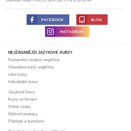
Otevírací doba: Po-Čt 8:30-18:00, v Pá 8:30-16:00
FACEBOOK
BLOG
INSTAGRAM
NEJŽÁDANĚJŠÍ JAZYKOVÉ KURZY
Pomaturitní studium angličtiny
Víkendové kurzy angličtiny
Letní kurzy
Individuální kurzy
Jazykové kurzy
Kurzy ve firmách
Online výuka
Dárkové poukazy
Překlady a tlumočení