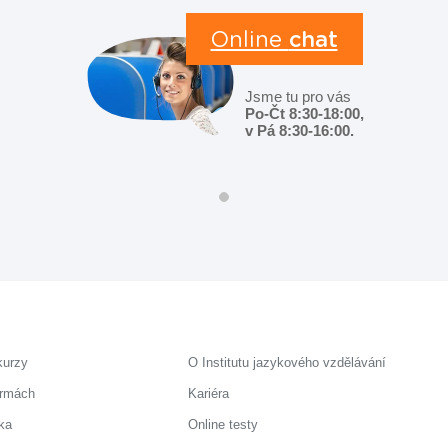
Online
chat
Jsme tu pro vás
Po-Čt 8:30-18:00,
v Pá 8:30-16:00.
kurzy
O Institutu jazykového vzdělávání
irmách
Kariéra
ka
Online testy