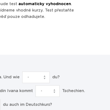
bude test
automaticky vyhodnocen
.
ídneme vhodné kurzy. Test přestaňte
věď pouze odhadujete.
ra. Und wie
du?
ndin Ivana kommt
Tschechien.
du auch im Deutschkurs?