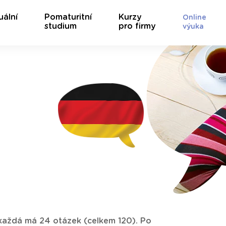
uální
Pomaturitní
Kurzy
Online
studium
pro firmy
výuka
ž každá má 24 otázek (celkem 120). Po