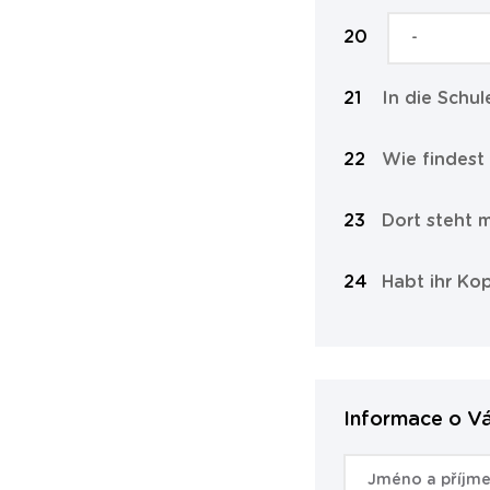
In die Schul
Wie findest
Dort steht 
Habt ihr K
Informace o V
Jméno a příjme