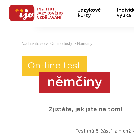
Jazykové
Individ
kurzy
výuka
Nacházíte se v:
On-line testy
>
Němčiny
On-line test
němčiny
Zjistěte, jak jste na tom!
Test má 5 částí, z nich