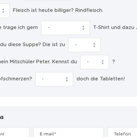
Fleisch ist heute billiger? Rindfleisch.
e trage ich gern
T-Shirt und dazu 
 du diese Suppe? Die ist zu
mein Mitschüler Peter. Kennst du
?
opfschmerzen?
doch die Tabletten!
ás
ní
E-mail
Telefon