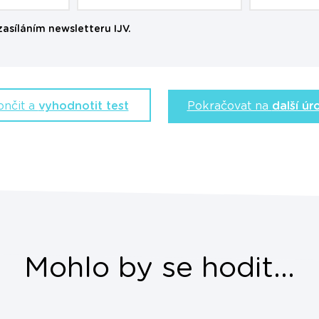
zasíláním newsletteru IJV.
ončit a
vyhodnotit test
Pokračovat na
další úr
Mohlo by se hodit...