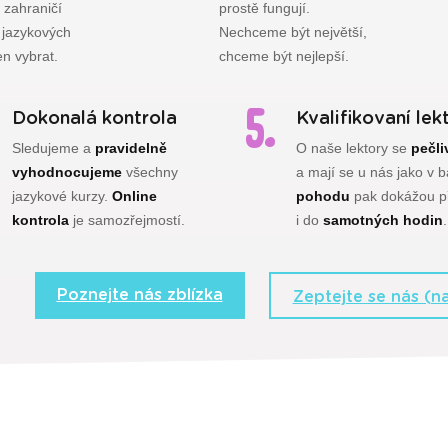
 zahraničí
prostě fungují.
 jazykových
Nechceme být největší,
en vybrat.
chceme být nejlepší.
Dokonalá kontrola
Kvalifikovaní lek
Sledujeme a
pravidelně
O naše lektory se
pečli
vyhodnocujeme
všechny
a mají se u nás jako v b
jazykové kurzy.
Online
pohodu
pak dokážou p
kontrola
je samozřejmostí.
i do
samotných hodin
.
Poznejte nás zblízka
Zeptejte se nás (na