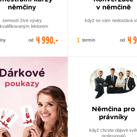
němčiny
v němčině
semestr živé výuky
když se vám nedostává s
 kvalifikovaným lektorem
4 990,-
4 
1
íny
termín
od
od
Dárkové
poukazy
Němčina pro
právníky
když chcete objevit svě
profesionálů