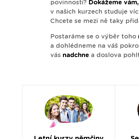
povinnosti?
Dokážeme vám, 
v našich kurzech studuje ví
Chcete se mezi ně taky přid
Postaráme se o výběr toho
a dohlédneme na váš pokro
vás
nadchne
a doslova pohlt
Letní kurzy němčiny
Se