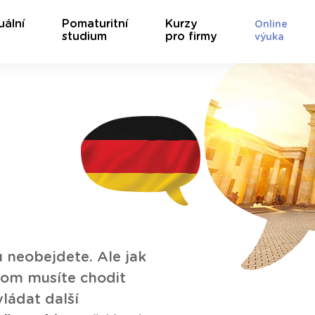
uální
Pomaturitní
Kurzy
Online
studium
pro firmy
výuka
 neobejdete. Ale jak
itom musíte chodit
vládat další