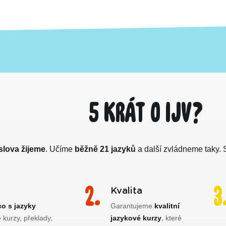
5 krát o IJV?
slova žijeme
. Učíme
běžně 21 jazyků
a další zvládneme taky.
Kvalita
co s jazyky
Garantujeme
kvalitní
 kurzy, překlady,
jazykové kurzy
, které