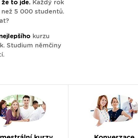
že to jde.
Každý rok
c než 5 000 studentů.
at?
nejlepšího
kurzu
k. Studium němčiny
í.
mestrální kurzy
Konverzace