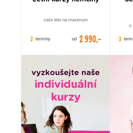
vaše léto na maximum
s
2 990,-
2
3
termíny
term
od
vyzkoušejte naše
individuální
kurzy