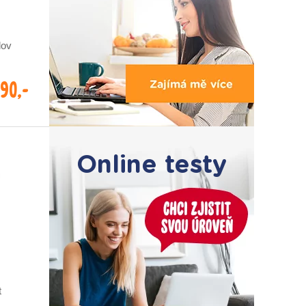
lov
990,-
Online testy
t