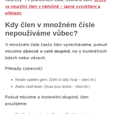
neurčitý“ i v jednotném čísle, mrkněte sem:
Určitý
vs neurčitý člen v němčině – jasné vysvětlení a
příklady
.
Kdy člen v množném čísle
nepoužíváme vůbec?
V množném čísle často člen vynecháváme, pokud
mluvíme
obecně o celé skupině
, ne o konkrétních
lidech nebo věcech.
Příklady (obecně):
Kinder spielen gern.
(Děti si rády hrají – obecně.)
Autos sind teuer.
(Auta jsou drahá – obecně.)
Pokud mluvíme o konkrétní skupině, člen
použijeme: