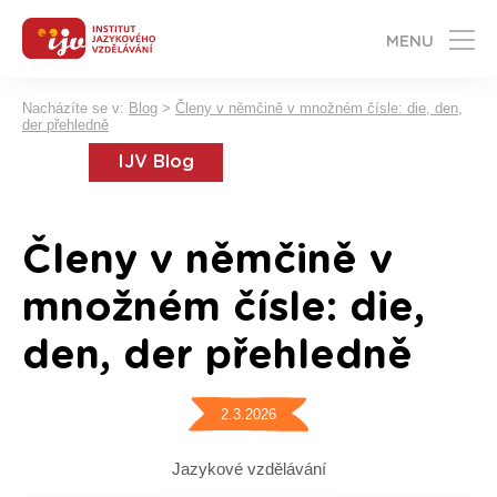
MENU
Nacházíte se v:
Blog
>
Členy v němčině v množném čísle: die, den,
der přehledně
IJV Blog
Členy v němčině v
množném čísle: die,
den, der přehledně
2.3.2026
Jazykové vzdělávání