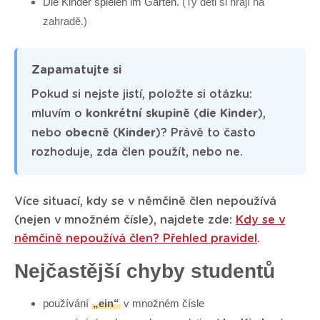
Die Kinder spielen im Garten.
(Ty děti si hrají na
zahradě.)
Zapamatujte si
Pokud si nejste jistí, položte si otázku:
mluvím o
konkrétní skupině
(
die Kinder
),
nebo
obecně
(
Kinder
)? Právě to často
rozhoduje, zda člen použít, nebo ne.
Více situací, kdy se v němčině člen nepoužívá
(nejen v množném čísle), najdete zde:
Kdy se v
němčině nepoužívá člen? Přehled pravidel
.
Nejčastější chyby studentů
používání
„ein“
v množném čísle