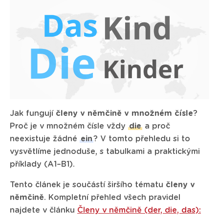
Jak fungují
členy v němčině v množném čísle
?
Proč je v množném čísle vždy
die
a proč
neexistuje žádné
ein
? V tomto přehledu si to
vysvětlíme jednoduše, s tabulkami a praktickými
příklady (A1–B1).
Tento článek je součástí širšího tématu
členy v
němčině
. Kompletní přehled všech pravidel
najdete v článku
Členy v němčině (der, die, das):