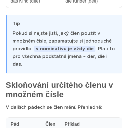
das Kind
(dítě)
die Kinder
(děti)
Tip
Pokud si nejste jistí, jaký člen použít v
množném čísle, zapamatujte si jednoduché
pravidlo:
v nominativu je vždy die
. Platí to
pro všechna podstatná jména –
der
,
die
i
das
.
Skloňování určitého členu v
množném čísle
V dalších pádech se člen mění. Přehledně:
Pád
Člen
Příklad