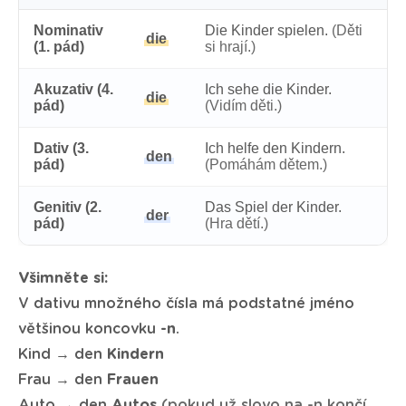
Nominativ
Die Kinder spielen.
(Děti
die
(1. pád)
si hrají.)
Akuzativ (4.
Ich sehe die Kinder.
die
pád)
(Vidím děti.)
Dativ (3.
Ich helfe den Kindern.
den
pád)
(Pomáhám dětem.)
Genitiv (2.
Das Spiel der Kinder.
der
pád)
(Hra dětí.)
Všimněte si:
V dativu množného čísla má podstatné jméno
většinou koncovku
-n
.
Kind → den
Kindern
Frau → den
Frauen
Auto → den
Autos
(pokud už slovo na -n končí,