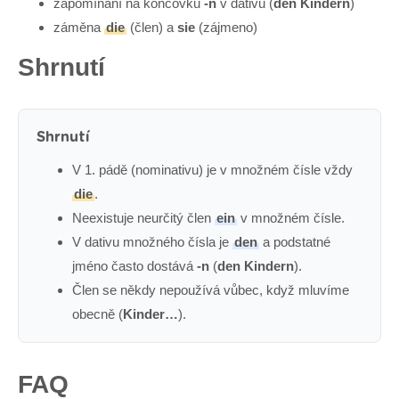
zapomínání na koncovku
-n
v dativu (
den Kindern
)
záměna
die
(člen) a
sie
(zájmeno)
Shrnutí
Shrnutí
V 1. pádě (nominativu) je v množném čísle vždy
die
.
Neexistuje neurčitý člen
ein
v množném čísle.
V dativu množného čísla je
den
a podstatné
jméno často dostává
-n
(
den Kindern
).
Člen se někdy nepoužívá vůbec, když mluvíme
obecně (
Kinder…
).
FAQ