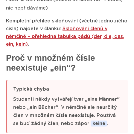
nic nepřidáváme)
Kompletní přehled skloňování (včetně jednotného
čísla) najdete v článku:
Skloňování členů v
němčině – přehledná tabulka pádů (der, die, das,
ein, kein)
.
Proč v množném čísle
neexistuje „ein“?
Typická chyba
Studenti někdy vytvářejí tvar
„eine Männer“
nebo
„ein Bücher“
. V němčině ale
neurčitý
člen v množném čísle neexistuje
. Používá
se buď
žádný člen
, nebo zápor
keine
.