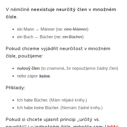
V němčině
neexistuje neurčitý člen v množném
čísle
.
ein Mann → Männer (ne:
eine Männer
)
ein Buch → Bücher (ne:
ein Bücher
)
Pokud chceme vyjádřit neurčitost v množném
čísle, použijeme:
nulový člen
(to znamená, že nepoužijeme žádný člen)
nebo zápor
keine
Příklady:
Ich habe Bücher.
(Mám nějaké knihy.)
Ich habe keine Bücher.
(Nemám žádné knihy.)
Pokud si chcete ujasnit princip „určitý vs.