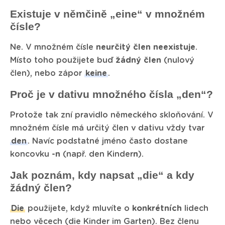
Existuje v němčině „eine“ v množném
čísle?
Ne. V množném čísle
neurčitý člen neexistuje
.
Místo toho použijete buď
žádný člen
(nulový
člen), nebo zápor
keine
.
Proč je v dativu množného čísla „den“?
Protože tak zní pravidlo německého skloňování. V
množném čísle má určitý člen v dativu vždy tvar
den
. Navíc podstatné jméno často dostane
koncovku
-n
(např. den Kinder
n
).
Jak poznám, kdy napsat „die“ a kdy
žádný člen?
Die
použijete, když mluvíte o
konkrétních
lidech
nebo věcech (die Kinder im Garten). Bez členu