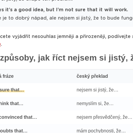
s it’s a good idea, but I’m not sure that it will work.
e je to dobrý nápad, ale nejsem si jistý, že to bude fung
ete vyjádřit nesouhlas jemněji a přirozeněji, podívejte
ě
.
 způsoby, jak říct nejsem si jistý
á fráze
český překlad
 sure that…
nejsem si jistý, že…
think that…
nemyslím si, že…
 convinced that…
nejsem přesvědčený, že…
doubts that…
mám pochybnosti, že…