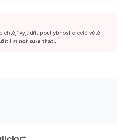
e chtějí vyjádřit pochybnost o celé větě.
užít
I’m not sure that…
.
glicky“