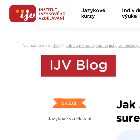
Jazykové
Individ
kurzy
výuka
Nacházíte se v:
Blog
>
Jak se řekne nejsem si jistý, že anglicky 
IJV Blog
Jak 
2.4.2026
sure
Jazykové vzdělávání