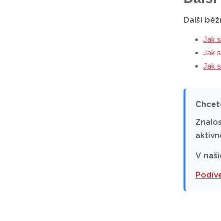
Další běž
Jak s
Jak s
Jak s
Chcet
Znalos
aktivn
V naši
Podíve