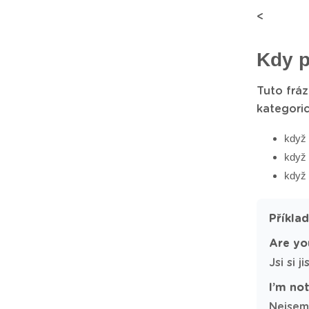
<
Kdy p
Tuto fráz
kategoric
když 
když 
když 
Příkla
Are you
Jsi si 
I’m no
Nejsem 