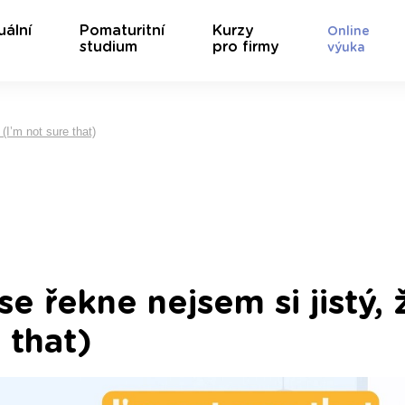
uální
Pomaturitní
Kurzy
Online
studium
pro firmy
výuka
(I’m not sure that)
se řekne nejsem si jistý, 
 that)