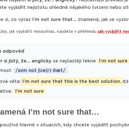
kne nejsem si jistý, že… anglicky?
Nejčastější překlad j
te vyjádřit nejistotu ohledně nějakého tvrzení nebo si
e si, co výraz
I’m not sure that…
znamená, jak se vyslov
oby, jak vyjádřit nesouhlas, najdete v přehledu
jak vyjádřit ne
á odpověď
 si jistý, že… anglicky
se nejčastěji řekne
I’m not sure
vnost:
/aɪm nɒt ʃʊə(r) ðæt/
ová věta:
I’m not sure that this is the best solution.
ativa:
I’m not sure
amená I’m not sure that…
používá hlavně v situacích, kdy chcete vyjádřit pochyb