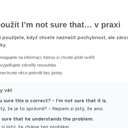
oužít I’m not sure that… v praxi
i použijete, když chcete naznačit pochybnost, ale zárov
ky.
reagujete na informaci, kterou si chcete ještě ověřit
vyjadřujete zdvořilý nesouhlas
nechcete něco potvrdit bez jistoty
dy vět
 sure this is correct? – I’m not sure that it is.
jistý, že je to správně? – Nejsem si jistý, že ano.
t sure that he understands the problem.
si jistý, že chápe ten problém.