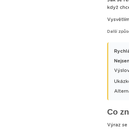
Jak se ře
když chce
Vysvětlím
Další způs
Rychl
Nejsem
Výslo
Ukázk
Altern
Co zn
Výraz se 