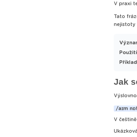
V praxi t
Tato fráz
nejistot
Význa
Použití
Příklad
Jak s
Výslovnos
/aɪm nɒt
V češtině
Ukázková