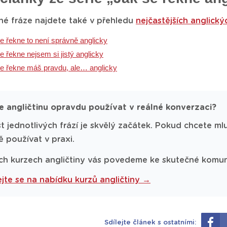
né fráze najdete také v přehledu
nejčastějších anglický
e řekne to není správně anglicky
e řekne nejsem si jistý anglicky
e řekne máš pravdu, ale… anglicky
e angličtinu opravdu používat v reálné konverzaci?
t jednotlivých frází je skvělý začátek. Pokud chcete mluv
ě používat v praxi.
ch kurzech angličtiny vás povedeme ke skutečné komuni
jte se na nabídku kurzů angličtiny →
Sdílejte článek s ostatními: