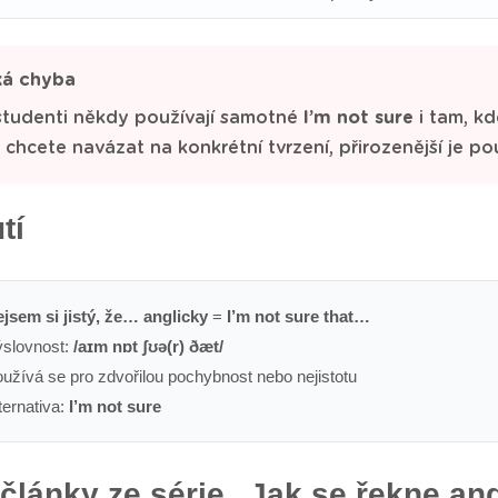
ká chyba
studenti někdy používají samotné
I’m not sure
i tam, kd
chcete navázat na konkrétní tvrzení, přirozenější je po
tí
jsem si jistý, že… anglicky
=
I’m not sure that…
slovnost:
/aɪm nɒt ʃʊə(r) ðæt/
užívá se pro zdvořilou pochybnost nebo nejistotu
ternativa:
I’m not sure
 články ze série „Jak se řekne an