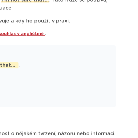
e
I’m not sure that…
. Tato fráze se používá,
tuace.
uje a kdy ho použít v praxi.
souhlas v angličtině
.
 that…
.
nost o nějakém tvrzení, názoru nebo informaci.