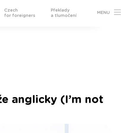
Czech
Překlady
MENU
for foreigners
a tlumočení
že anglicky (I’m not