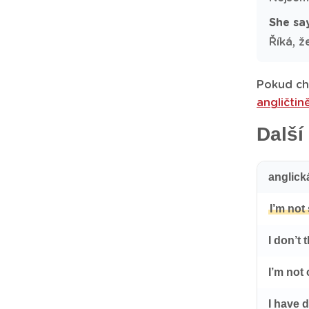
She say
Říká, ž
Pokud chc
angličtin
Další
anglick
I’m not
I don’t 
I’m not
I have 