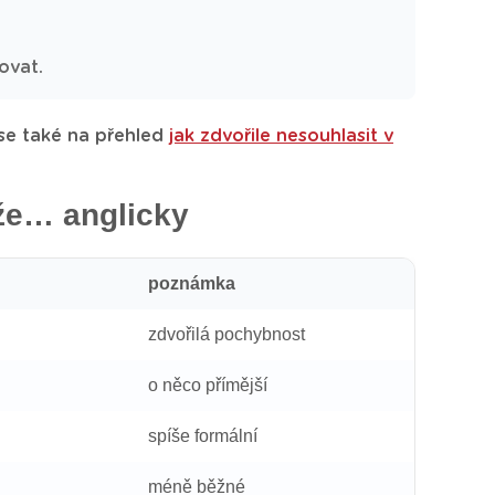
ovat.
 se také na přehled
jak zdvořile nesouhlasit v
, že… anglicky
poznámka
zdvořilá pochybnost
o něco přímější
spíše formální
méně běžné