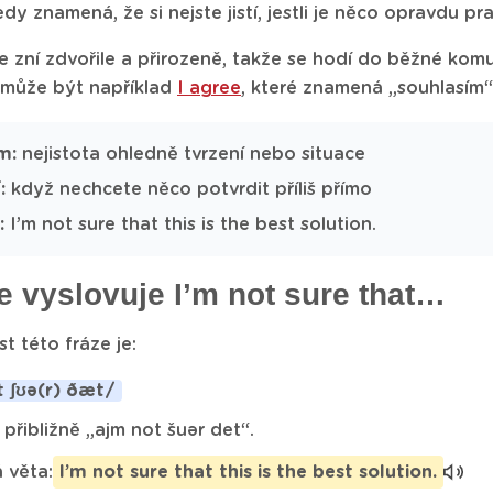
edy znamená, že si nejste jistí, jestli je něco opravdu 
e zní zdvořile a přirozeně, takže se hodí do běžné kom
y může být například
I agree
, které znamená „souhlasím“
m:
nejistota ohledně tvrzení nebo situace
:
když nechcete něco potvrdit příliš přímo
:
I’m not sure that this is the best solution.
e vyslovuje I’m not sure that…
t této fráze je:
 ʃʊə(r) ðæt/
 přibližně „ajm not šuər det“.
 věta:
I’m not sure that this is the best solution.