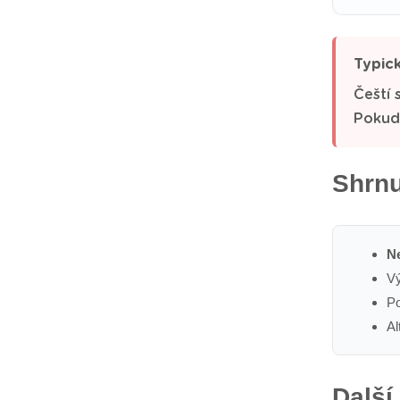
Typic
Čeští 
Pokud 
Shrnu
Ne
Vý
Po
Al
Další