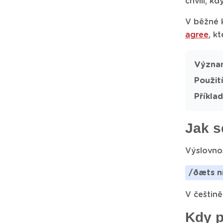
chvíli, k
V běžné k
agree
, k
Význa
Použití
Příklad
Jak s
Výslovnos
/ðæts nɒ
V češtině
Kdy p