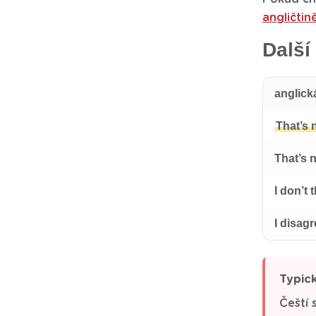
angličtin
Další
anglick
That’s n
That’s n
I don’t 
I disag
Typic
Čeští 