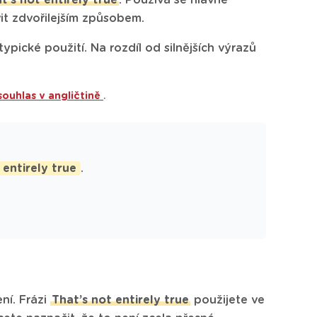
t’s not entirely true
. Používá se hlavně
it zdvořilejším způsobem.
typické použití. Na rozdíl od silnějších výrazů
souhlas v angličtině
.
 entirely true
.
ní. Frázi
That’s not entirely true
použijete ve