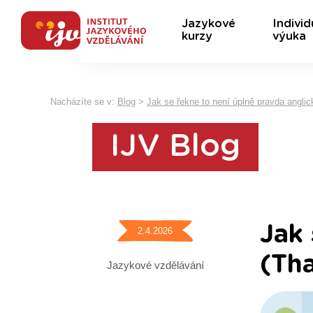
Jazykové
Individ
kurzy
výuka
Nacházíte se v:
Blog
>
Jak se řekne to není úplně pravda anglicky
IJV Blog
Jak 
2.4.2026
(Tha
Jazykové vzdělávání