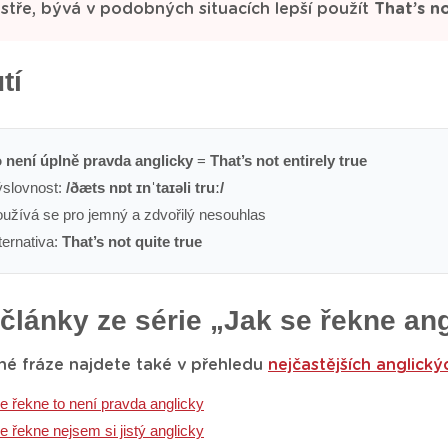
 ostře, bývá v podobných situacích lepší použít
That’s no
tí
 není úplně pravda anglicky
=
That’s not entirely true
slovnost:
/ðæts nɒt ɪnˈtaɪəli truː/
užívá se pro jemný a zdvořilý nesouhlas
ternativa:
That’s not quite true
 články ze série „Jak se řekne an
né fráze najdete také v přehledu
nejčastějších anglický
e řekne to není pravda anglicky
e řekne nejsem si jistý anglicky