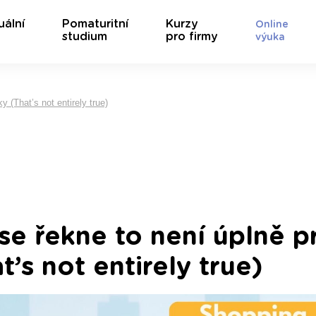
uální
Pomaturitní
Kurzy
Online
studium
pro firmy
výuka
 (That’s not entirely true)
se řekne to není úplně p
t’s not entirely true)