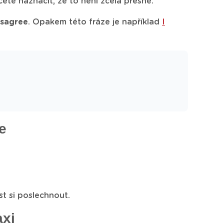
cete naznačit, že to není zcela přesné.
isagree
. Opakem této fráze je například
I
e
ost si poslechnout.
axi