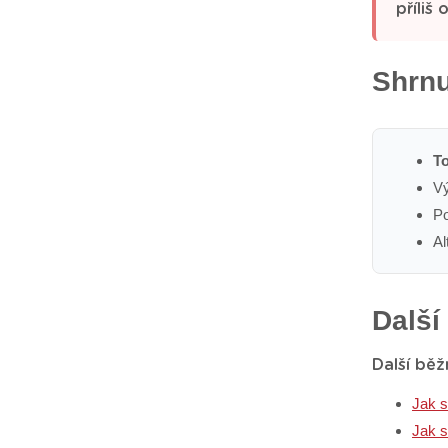
příliš
Shrnu
To
Vý
Po
Al
Další
Další běž
Jak s
Jak s