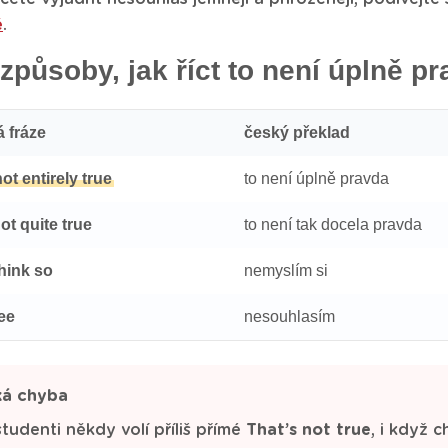
ě
.
 způsoby, jak říct to není úplně p
á fráze
český překlad
ot entirely true
to není úplně pravda
ot quite true
to není tak docela pravda
think so
nemyslím si
ree
nesouhlasím
ká chyba
studenti někdy volí příliš přímé
That’s not true
, i když 