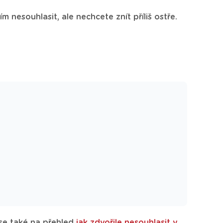
 nesouhlasit, ale nechcete znít příliš ostře.
 se také na přehled
jak zdvořile nesouhlasit v