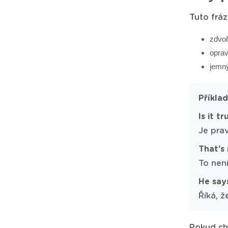
Tuto fráz
zdvoř
oprav
jemný
Příkla
Is it t
Je prav
That’s
To není
He says
Říká, ž
Pokud chc