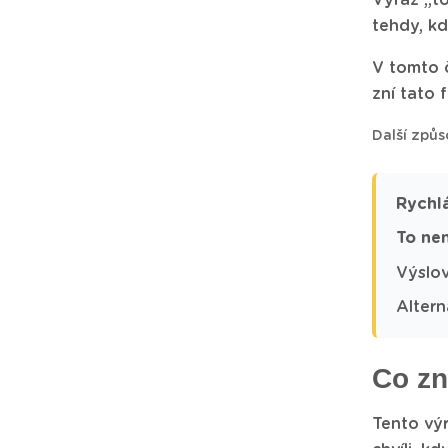
Výraz „to
tehdy, k
V tomto č
zní tato 
Další způs
Rychl
To nen
Výslov
Altern
Co zn
Tento výr