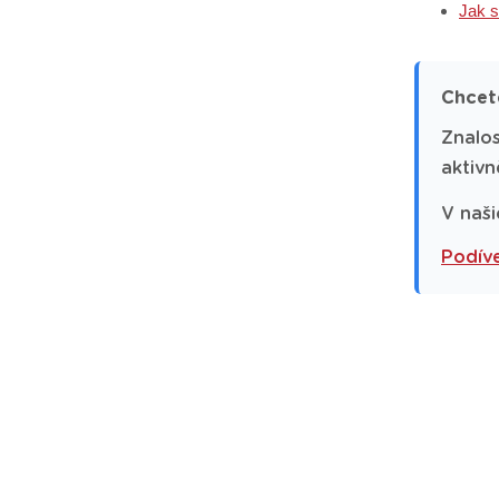
Jak s
Chcet
Znalos
aktivn
V naši
Podíve