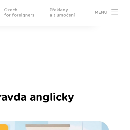
Czech
Překlady
MENU
for foreigners
a tlumočení
ravda anglicky