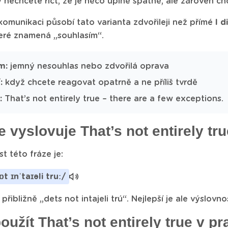
dy nechcete říct, že je něco úplně špatně, ale zároveň ch
omunikaci působí tato varianta zdvořileji než přímé
I d
teré znamená „souhlasím“.
m:
jemný nesouhlas nebo zdvořilá oprava
:
když chcete reagovat opatrně a ne příliš tvrdě
:
That’s not entirely true – there are a few exceptions.
e vyslovuje That’s not entirely tru
t této fráze je:
t ɪnˈtaɪəli truː/
 přibližně „dets not intajeli trú“. Nejlepší je ale výslovn
oužít That’s not entirely true v pr