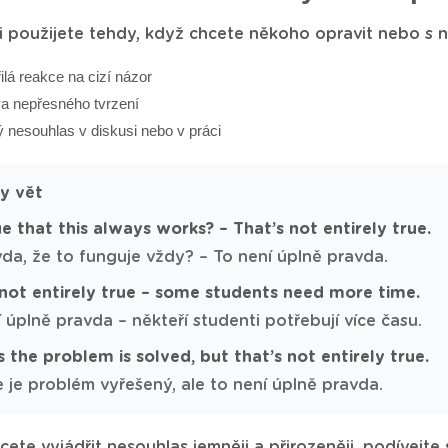
i použijete tehdy, když chcete někoho opravit nebo s ním
ilá reakce na cizí názor
a nepřesného tvrzení
 nesouhlas v diskusi nebo v práci
dy vět
rue that this always works? – That’s not entirely true.
da, že to funguje vždy? – To není úplně pravda.
 not entirely true – some students need more time.
 úplně pravda – někteří studenti potřebují více času.
 the problem is solved, but that’s not entirely true.
e je problém vyřešený, ale to není úplně pravda.
ete vyjádřit nesouhlas jemněji a přirozeněji, podívejte