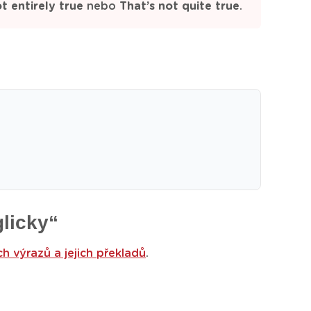
t entirely true
nebo
That’s not quite true
.
glicky“
ch výrazů a jejich překladů
.