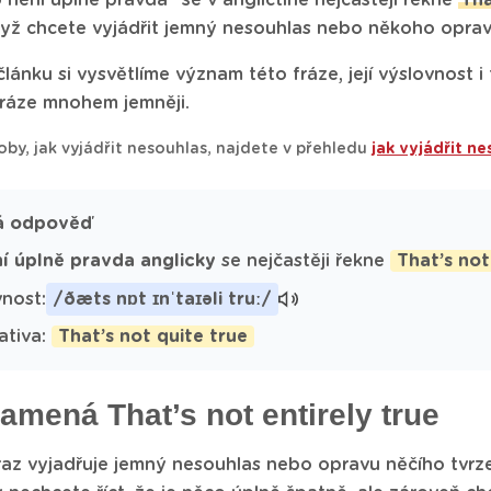
 není úplně pravda“ se v angličtině nejčastěji řekne
Tha
dyž chcete vyjádřit jemný nesouhlas nebo někoho oprav
lánku si vysvětlíme význam této fráze, její výslovnost i 
fráze mnohem jemněji.
oby, jak vyjádřit nesouhlas, najdete v přehledu
jak vyjádřit ne
á odpověď
í úplně pravda anglicky
se nejčastěji řekne
That’s not
nost:
/ðæts nɒt ɪnˈtaɪəli truː/
ativa:
That’s not quite true
amená That’s not entirely true
az vyjadřuje jemný nesouhlas nebo opravu něčího tvrze