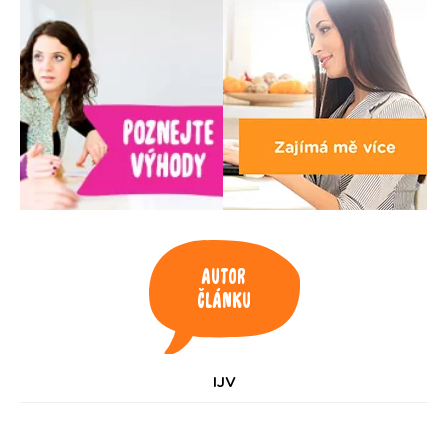
Autor
článku
IJV