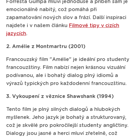
Forresta Gumpa mluví jednoduše a příběh sám je
emocionálně nabitý, což pomáhá při
zapamatování nových slov a frází. Další inspiraci
najdete i v našem článku
Filmové tipy v cizích
jazycích
.
2. Amélie z Montmartru (2001)
Francouzský film "Amélie" je ideální pro studenty
francouzštiny. Film nabízí nejen krásnou vizuální
podívanou, ale i bohatý dialog plný idiomů a
výrazů typických pro každodenní francouzštinu.
3. Vykoupení z věznice Shawshank (1994)
Tento film je plný silných dialogů a hlubokých
myšlenek. Jeho jazyk je bohatý a strukturovaný,
což je skvělé pro pokročilejší studenty angličtiny.
Dialogy jsou jasné a herci mluví zřetelně, což