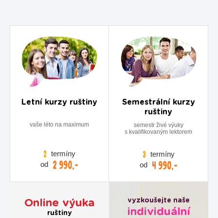
Letní kurzy ruštiny
Semestrální kurzy
ruštiny
vaše léto na maximum
semestr živé výuky
s kvalifikovaným lektorem
termíny
2
termíny
3
2 990,-
4 990,-
od
od
vyzkoušejte naše
Online výuka
individuální
ruštiny