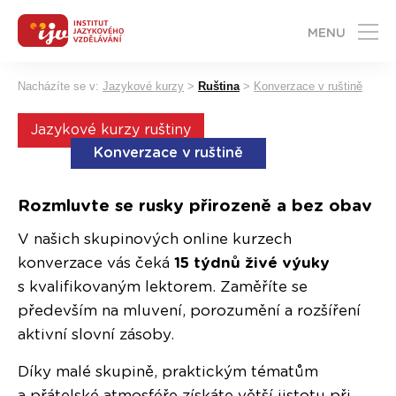
MENU
Nacházíte se v:
Jazykové kurzy
>
Ruština
>
Konverzace v ruštině
Jazykové kurzy ruštiny
Konverzace v ruštině
Rozmluvte se rusky přirozeně a bez obav
V našich skupinových online kurzech
konverzace vás čeká
15 týdnů živé výuky
s kvalifikovaným lektorem. Zaměříte se
především na mluvení, porozumění a rozšíření
aktivní slovní zásoby.
Díky malé skupině, praktickým tématům
a přátelské atmosféře získáte větší jistotu při