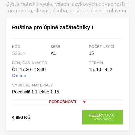
Systematická výuka všech jazykových dovedností –
gramatika, slovní zásoba, poslech, čtení i mluvení.
Ruština pro úplné začátečníky I
KÓD
SERR
POČET LEKCÍ
S2614
A1
15
DEN, ČAS A MÍSTO
TERMÍN
ČT, 17:30 - 18:30
15. 10 - 4. 2
Online
VÝUKOVÉ MATERIÁLY
Poechali! 1.1 lekce 1-15
PODROBNOSTI
REZERVOVAT
4 990 Kč
volná místa