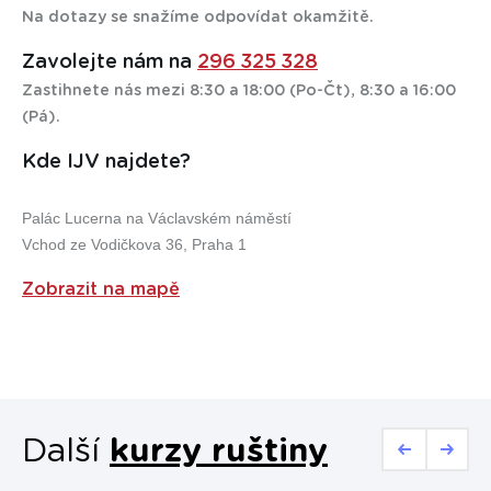
domluvíme, přesuneme vás do jiného kurzu nebo nabídneme
Na dotazy se snažíme odpovídat okamžitě.
jiné řešení. Samozřejmě zcela zdarma. A ještě vám k tomu
přidáme nějaký dárek jako naši omluvu.
Zavolejte nám na
296 325 328
Zastihnete nás mezi 8:30 a 18:00 (Po-Čt), 8:30 a 16:00
(Pá).
Kde IJV najdete?
Palác Lucerna na Václavském náměstí
Vchod ze Vodičkova 36, Praha 1
Zobrazit na mapě
Další
kurzy ruštiny