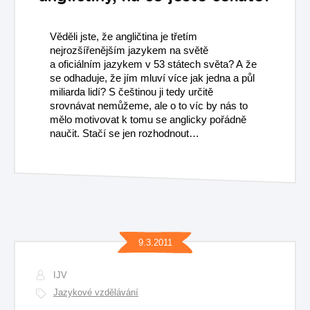
Věděli jste, že angličtina je třetím
nejrozšířenějším jazykem na světě
a oficiálním jazykem v 53 státech světa? A že
se odhaduje, že jím mluví více jak jedna a půl
miliarda lidí? S češtinou ji tedy určitě
srovnávat nemůžeme, ale o to víc by nás to
mělo motivovat k tomu se anglicky pořádně
naučit. Stačí se jen rozhodnout…
9.3.2011
IJV
Jazykové vzdělávání