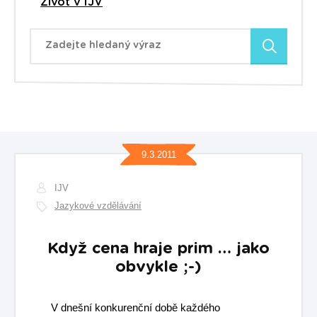
Život v IJV
Zadejte hledaný výraz
9.3.2011
IJV
Jazykové vzdělávání
Když cena hraje prim … jako
obvykle ;-)
V dnešní konkurenční době každého