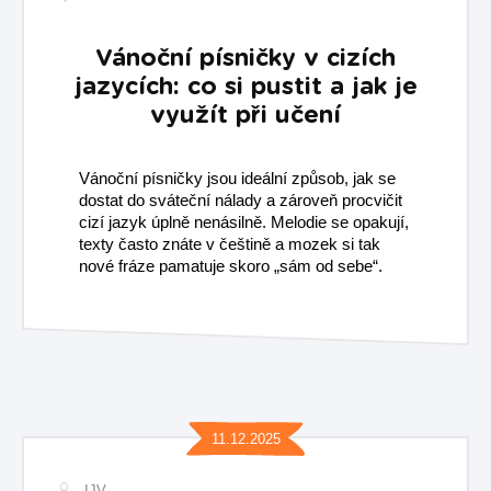
Vánoční písničky v cizích
jazycích: co si pustit a jak je
využít při učení
Vánoční písničky jsou ideální způsob, jak se
dostat do sváteční nálady a zároveň procvičit
cizí jazyk úplně nenásilně. Melodie se opakují,
texty často znáte v češtině a mozek si tak
nové fráze pamatuje skoro „sám od sebe“.​
11.12.2025
IJV