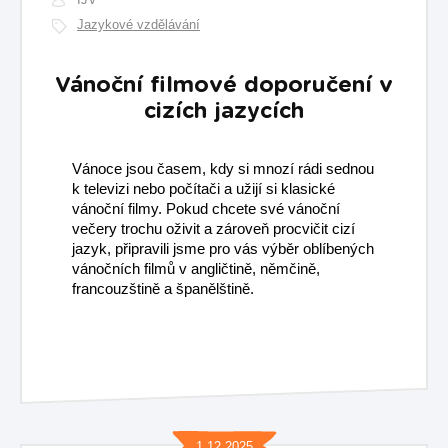
Jazykové vzdělávání
Vánoční filmové doporučení v
cizích jazycích
Vánoce jsou časem, kdy si mnozí rádi sednou
k televizi nebo počítači a užijí si klasické
vánoční filmy. Pokud chcete své vánoční
večery trochu oživit a zároveň procvičit cizí
jazyk, připravili jsme pro vás výběr oblíbených
vánočních filmů v angličtině, němčině,
francouzštině a španělštině.
1.12.2025