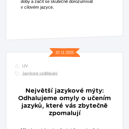
doby a začít se skutečně dorozumívat
v cílovém jazyce.
20.11.2025
IJV
Jazykové vzdělávání
Největší jazykové mýty:
Odhalujeme omyly o učením
jazyků, které vás zbytečně
zpomalují