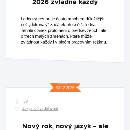
2026 zvládne každý
Lednový restart je často mnohem důležitější
než „dokonalý“ začátek přesně 1. ledna.
Tenhle článek proto není o předsevzetích, ale
o třech malých změnách, které může
zvládnout každý i v plném pracovním režimu. ​
30.12.2025
IJV
Jazykové vzdělávání
Nový rok, nový jazyk – ale