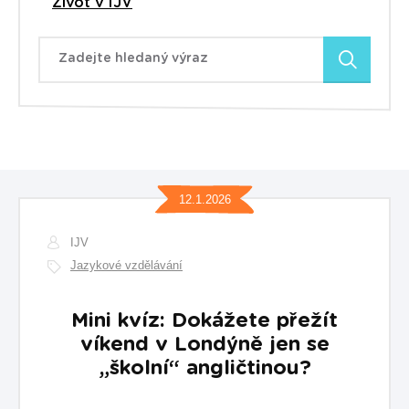
Život v IJV
Zadejte hledaný výraz
12.1.2026
IJV
Jazykové vzdělávání
Mini kvíz: Dokážete přežít
víkend v Londýně jen se
„školní“ angličtinou?