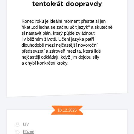
tentokrát doopravdy
Konec roku je ideální moment přestat si jen
říkat „od ledna se začnu učit jazyk“ a skutečně
si nastavit plán, který půjde zvládnout
i v běžném životě. Učení jazyka patří
dlouhodobě mezi nejčastější novoroční
předsevzetí a zároveň mezi ta, která lidé
nejčastěji odkládají, když jim dojdou síly
a chybí konkrétní kroky.
18.12.2025
IJV
Různé