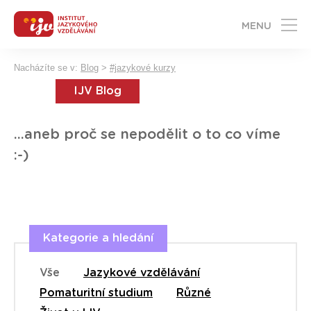
MENU
Nacházíte se v:
Blog
>
#jazykové kurzy
IJV Blog
...aneb proč se nepodělit o to co víme
:-)
Kategorie a hledání
Vše
Jazykové vzdělávání
Pomaturitní studium
Různé