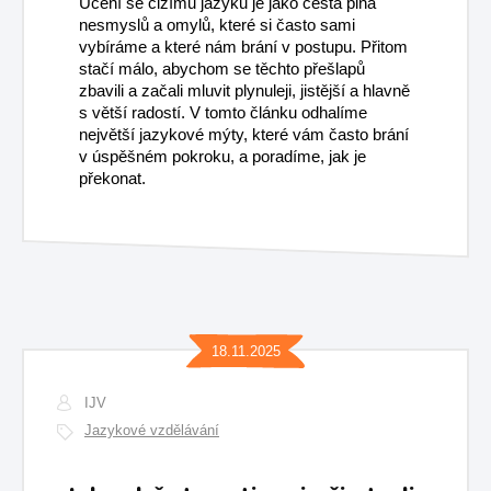
Učení se cizímu jazyku je jako cesta plná
nesmyslů a omylů, které si často sami
vybíráme a které nám brání v postupu. Přitom
stačí málo, abychom se těchto přešlapů
zbavili a začali mluvit plynuleji, jistější a hlavně
s větší radostí. V tomto článku odhalíme
největší jazykové mýty, které vám často brání
v úspěšném pokroku, a poradíme, jak je
překonat.
18.11.2025
IJV
Jazykové vzdělávání