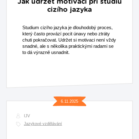
Jak udržet motivaci při studiu
cizího jazyka
Studium cizího jazyka je dlouhodobý proces,
který často provází pocit únavy nebo ztráty
chuti pokračovat. Udržet si motivaci není vždy
snadné, ale s několika praktickými radami se
to dá výrazně usnadnit.
6.11.2025
IJV
Jazykové vzdělávání