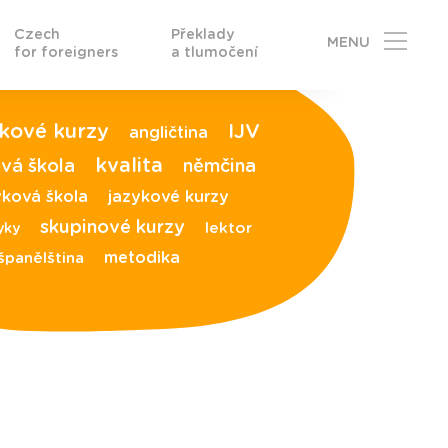
Czech
Překlady
MENU
for foreigners
a tlumočení
ykové kurzy
IJV
angličtina
kvalita
vá škola
němčina
yková škola
jazykové kurzy
skupinové kurzy
lektor
yky
metodika
španělština