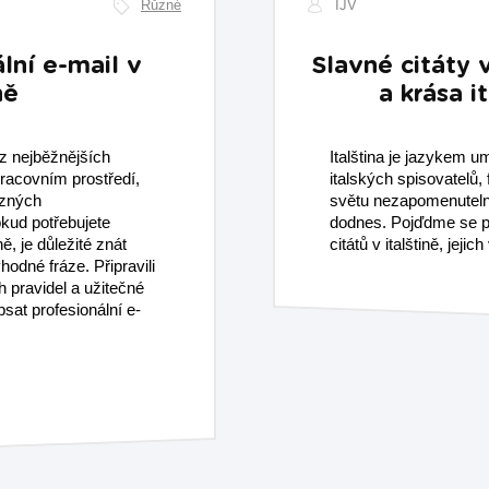
Různé
IJV
lní e-mail v
Slavné citáty 
ně
a krása i
 z nejběžnějších
Italština je jazykem 
racovním prostředí,
italských spisovatelů,
ůzných
světu nezapomenutelné
okud potřebujete
dodnes. Pojďdme se p
ě, je důležité znát
citátů v italštině, jeji
hodné fráze. Připravili
 pravidel a užitečné
at profesionální e-