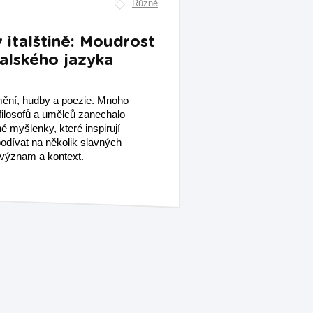
Různé
v italštině: Moudrost
talského jazyka
umění, hudby a poezie. Mnoho
 filosofů a umělců zanechalo
 myšlenky, které inspirují
odívat na několik slavných
ch význam a kontext.