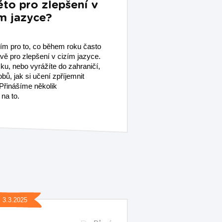
éto pro zlepšení v
ím jazyce?
bím pro to, co během roku často
vě pro zlepšení v cizím jazyce.
ku, nebo vyrážíte do zahraničí,
bů, jak si učení zpříjemnit
. Přinášíme několik
 na to.
3.3.2025