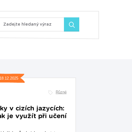
Zadejte hledaný výraz
18.12.2025
Různé
ky v cizích jazycích:
ak je využít při učení