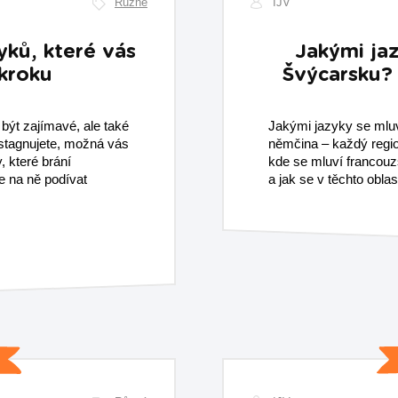
Různé
IJV
yků, které vás
Jakými ja
kroku
Švýcarsku? 
ýt zajímavé, ale také
Jakými jazyky se mluv
 stagnujete, možná vás
němčina – každý regio
, které brání
kde se mluví francouz
e na ně podívat
a jak se v těchto obla