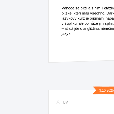
Vánoce se blíží a s nimi i otázk
blízké, kteří mají všechno. Dá
jazykový kurz je originální náp
v šuplíku, ale pomůže jim splni
– ať už jde o angličtinu, němči
jazyk.​
3.10.2025
IJV