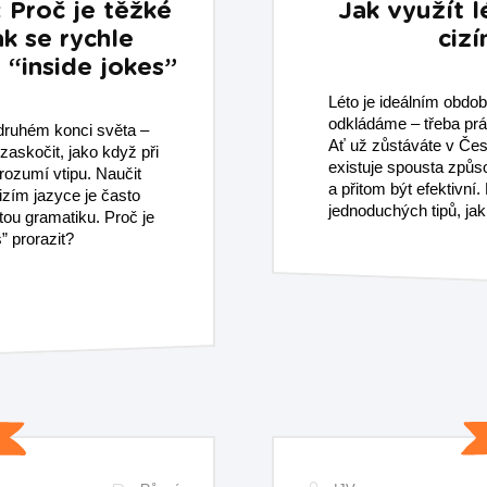
 Proč je těžké
Jak využít l
ak se rychle
ciz
 “inside jokes”
Léto je ideálním obdo
odkládáme – třeba prá
druhém konci světa –
Ať už zůstáváte v Čes
askočit, jako když při
existuje spousta způso
ozumí vtipu. Naučit
a přitom být efektivní
izím jazyce je často
jednoduchých tipů, jak
tou gramatiku. Proč je
s” prorazit?