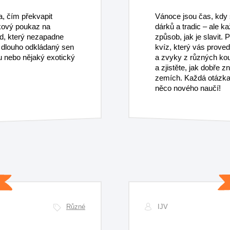
a, čím překvapit
Vánoce jsou čas, kdy 
rkový poukaz na
dárků a tradic – ale 
ad, který nezapadne
způsob, jak je slavit. 
t dlouho odkládaný sen
kvíz, který vás prove
nu nebo nějaký exotický
a zvyky z různých kout
a zjistěte, jak dobře 
zemích. Každá otázka
něco nového naučí!
Různé
IJV