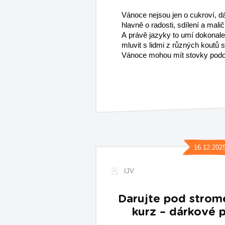
Vánoce nejsou jen o cukroví, d
hlavně o radosti, sdílení a malič
A právě jazyky to umí dokonal
mluvit s lidmi z různých koutů 
Vánoce mohou mít stovky podo
16.12.202
IJV
Darujte pod strom
kurz – dárkové 