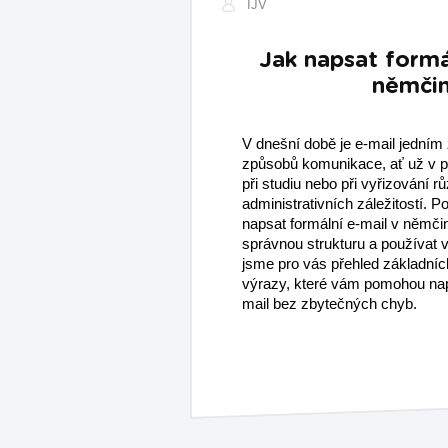
IJV
Jak napsat formá
němči
V dnešní době je e-mail jedním
způsobů komunikace, ať už v p
při studiu nebo při vyřizování r
administrativních záležitostí. P
napsat formální e-mail v němčin
správnou strukturu a používat v
jsme pro vás přehled základních
výrazy, které vám pomohou naps
mail bez zbytečných chyb.