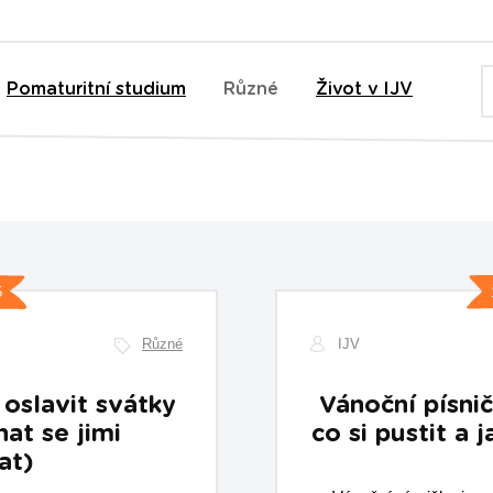
Pomaturitní studium
Různé
Život v IJV
5
Různé
IJV
oslavit svátky
Vánoční písnič
hat se jimi
co si pustit a j
at)