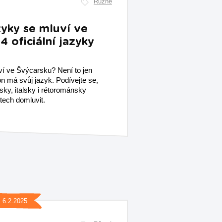
Různé
zyky se mluví ve
4 oficiální jazyky
í ve Švýcarsku? Není to jen
n má svůj jazyk. Podívejte se,
sky, italsky i rétorománsky
stech domluvit.
6.2.2025