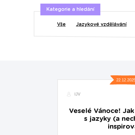
Kategorie a hledání
Vše
Jazykové vzdělávání
22.12.202
IJV
Veselé Vánoce! Jak 
s jazyky (a nec
inspirov