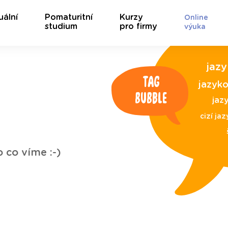
uální
Pomaturitní
Kurzy
Online
studium
pro firmy
výuka
jaz
Tag
jazyko
bubble
jaz
cizí jaz
o co víme :-)