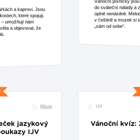
Vánoční písničky jsou 
do sváteční nálady a z
árkách a kaprovi. Jsou
úplně nenásilně. Melod
kostech, které spojují.
v češtině a mozek si 
e – umožňují nám
„sám od sebe“.​
světa a objevovat, že
b.
5
Různé
IJV
eček jazykový
Vánoční kvíz: 
poukazy IJV