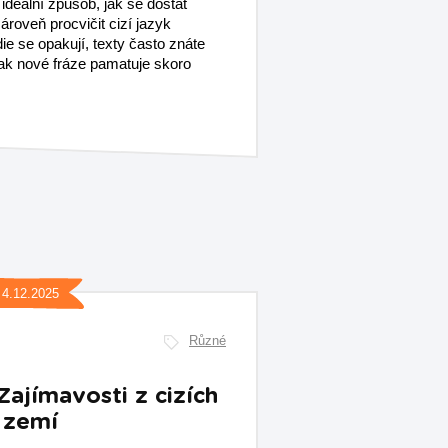
ideální způsob, jak se dostat
ároveň procvičit cizí jazyk
ie se opakují, texty často znáte
tak nové fráze pamatuje skoro
4.12.2025
Různé
Zajímavosti z cizích
zemí