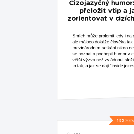
Cizojazyčný humor:
přeložit vtip a j
zorientovat v cizích
Smích může prolomit ledy i na 
ale máloco dokáže člověka tak z
mezinárodním setkání nikdo ner
se poznat a pochopit humor v c
větší výzva než zvládnout složi
to tak, a jak se dají “inside joke
13.3.2025