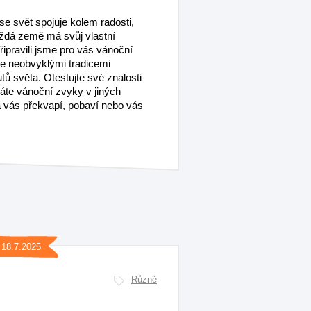
se svět spojuje kolem radosti,
každá země má svůj vlastní
Připravili jsme pro vás vánoční
de neobvyklými tradicemi
ů světa. Otestujte své znalosti
znáte vánoční zvyky v jiných
 vás překvapí, pobaví nebo vás
18.7.2025
Různé