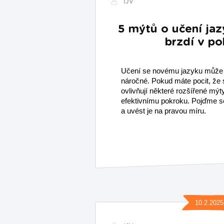
IJV
5 mýtů o učení jaz
brzdí v po
Učení se novému jazyku může b
náročné. Pokud máte pocit, že
ovlivňují některé rozšířené mýty
efektivnímu pokroku. Pojďme s
a uvést je na pravou míru.
10.2.2025