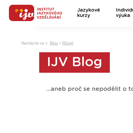
Jazykové
Individ
kurzy
výuka
Nacházíte se v:
Blog
>
Různé
IJV Blog
...aneb proč se nepodělit o t