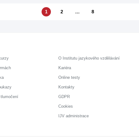
1
2
…
8
kurzy
O Institutu jazykového vzdělávání
irmách
Kariéra
ka
Online testy
oukazy
Kontakty
 tlumočení
GDPR
Cookies
IJV administrace