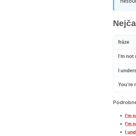
nesouh
Nejča
fráze
I’m not
I under
You’re 
Podrobné 
I’m n
I’m n
I un