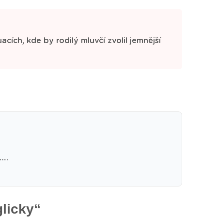
uacích, kde by rodilý mluvčí zvolil jemnější
t…
.
glicky“