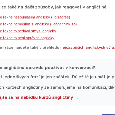
 se také na další způsoby, jak reagovat v angličtině:
e řekne nesouhlasím anglicky (I disagree)
e řekne nemyslím si anglicky (I don’t think so)
e řekne to nedává smysl anglicky
e řekne to není správně anglicky
é fráze najdete také v přehledu
nejčastějších anglických výra
e angličtinu opravdu používat v konverzaci?
t jednotlivých frází je jen začátek. Důležité je umět je 
ch kurzech angličtiny se zaměřujeme na komunikaci, díky k
jte se na nabídku kurzů angličtiny →