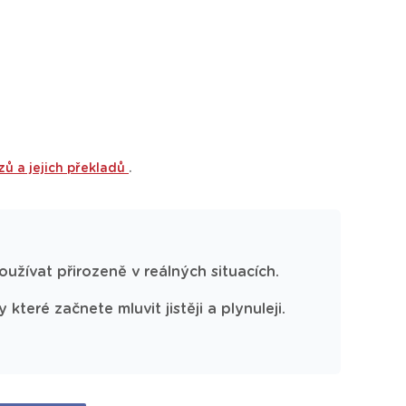
zů a jejich překladů
.
používat přirozeně v reálných situacích.
teré začnete mluvit jistěji a plynuleji.