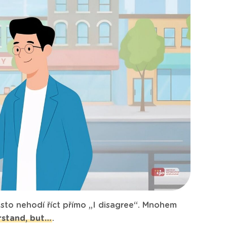
to nehodí říct přímo „I disagree“. Mnohem
rstand, but…
.