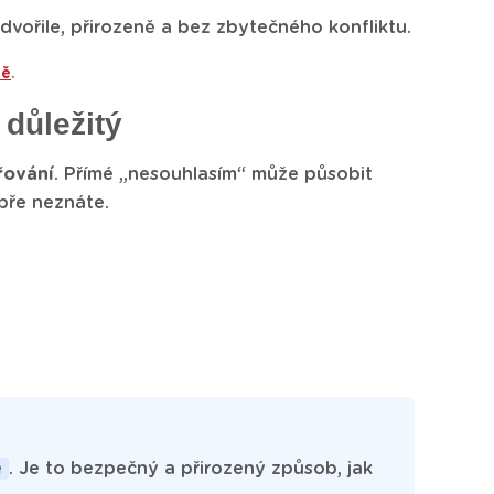
dvořile, přirozeně a bez zbytečného konfliktu.
ně
.
 důležitý
řování
. Přímé „nesouhlasím“ může působit
obře neznáte.
e
. Je to bezpečný a přirozený způsob, jak