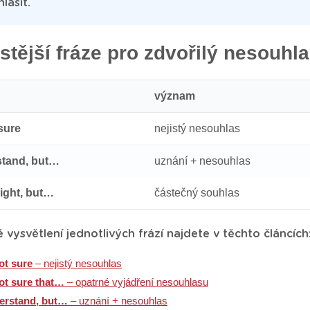
lasit.
stější fráze pro zdvořilý nesouhl
význam
 sure
nejistý nesouhlas
stand, but…
uznání + nesouhlas
right, but…
částečný souhlas
vysvětlení jednotlivých frází najdete v těchto článcích
ot sure
– nejistý nesouhlas
ot sure that…
– opatrné vyjádření nesouhlasu
derstand, but…
– uznání + nesouhlas