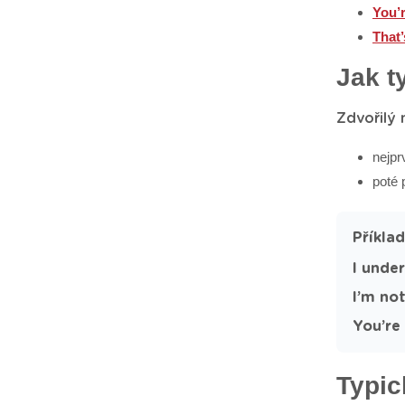
You’r
That’
Jak t
Zdvořilý
nejpr
poté 
Příkla
I under
I’m not
You’re
Typic