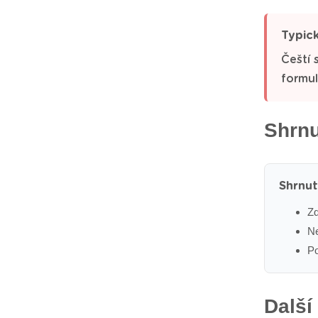
Typic
Čeští 
formul
Shrnu
Shrnut
Zd
Ne
Po
Další