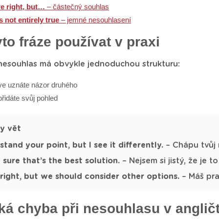
e right, but…
– částečný souhlas
s not entirely true
– jemné nesouhlasení
yto fráze používat v praxi
 nesouhlas má obvykle jednoduchou strukturu:
ve uznáte názor druhého
přidáte svůj pohled
dy vět
stand your point, but I see it differently.
– Chápu tvůj n
 sure that’s the best solution.
– Nejsem si jistý, že je to
 right, but we should consider other options.
– Máš pra
ká chyba při nesouhlasu v anglič