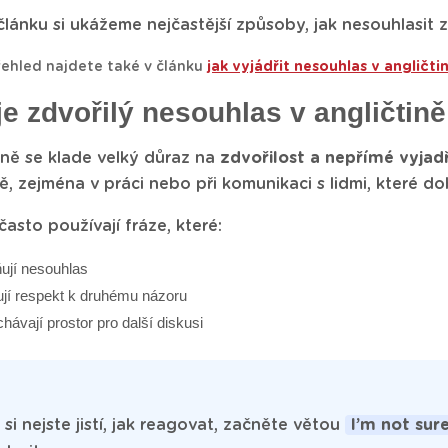
lánku si ukážeme nejčastější způsoby, jak nesouhlasit z
řehled najdete také v článku
jak vyjádřit nesouhlas v angličti
je zdvořilý nesouhlas v angličtině
ině se klade velký důraz na
zdvořilost a nepřímé vyjad
rdě, zejména v práci nebo při komunikaci s lidmi, které d
často používají fráze, které:
ují nesouhlas
jí respekt k druhému názoru
hávají prostor pro další diskusi
si nejste jistí, jak reagovat, začněte větou
I’m not sur