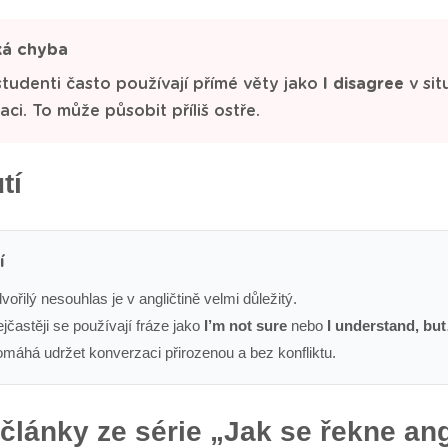
ká chyba
studenti často používají přímé věty jako
I disagree
v sit
aci. To může působit příliš ostře.
tí
í
vořilý nesouhlas je v angličtině velmi důležitý.
jčastěji se používají fráze jako
I’m not sure
nebo
I understand, bu
máhá udržet konverzaci přirozenou a bez konfliktu.
 články ze série „Jak se řekne an