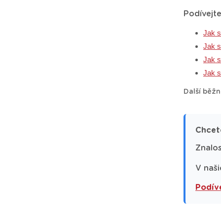
Podívejte
Jak s
Jak s
Jak s
Jak s
Další běžn
Chcet
Znalos
V naši
Podíve