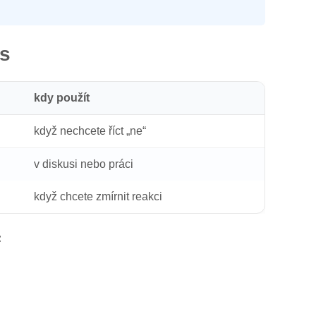
as
kdy použít
když nechcete říct „ne“
v diskusi nebo práci
když chcete zmírnit reakci
: