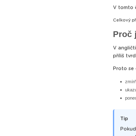
V tomto č
Celkový p
Proč 
V angličt
příliš tv
Proto se 
zmírň
ukazu
ponec
Tip
Pokud 