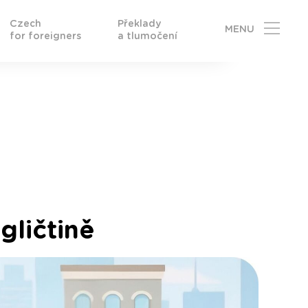
Czech
Překlady
MENU
for foreigners
a tlumočení
gličtině