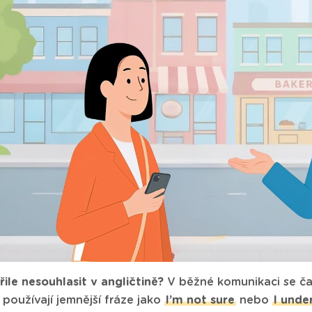
ile nesouhlasit v angličtině?
V běžné komunikaci se čas
e používají jemnější fráze jako
I’m not sure
nebo
I unde