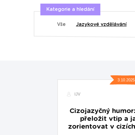
Kategorie a hledání
Vše
Jazykové vzdělávání
3.10.2025
IJV
Cizojazyčný humor:
přeložit vtip a j
zorientovat v cizích