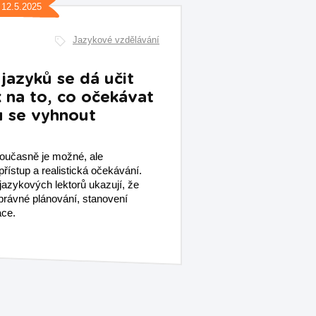
12.5.2025
Jazykové vzdělávání
 jazyků se dá učit
 na to, co očekávat
 se vyhnout
oučasně je možné, ale
řístup a realistická očekávání.
 jazykových lektorů ukazují, že
právné plánování, stanovení
ace.