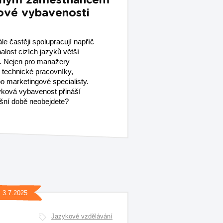
lným zaměstnancem
kové vybavenosti
le častěji spolupracují napříč
znalost cizích jazyků větší
y. Nejen pro manažery
o technické pracovníky,
o marketingové specialisty.
ková vybavenost přináší
ešní době neobejdete?
3.7.2025
Jazykové vzdělávání