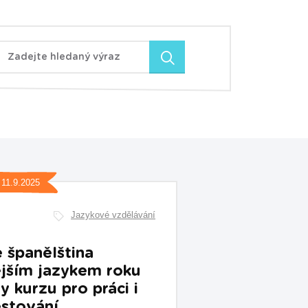
Zadejte hledaný výraz
11.9.2025
Jazykové vzdělávání
e španělština
jším jazykem roku
 kurzu pro práci i
stování