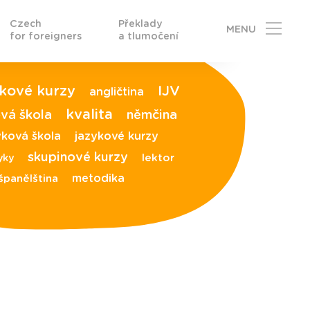
Czech
Překlady
MENU
for foreigners
a tlumočení
ykové kurzy
IJV
angličtina
kvalita
vá škola
němčina
yková škola
jazykové kurzy
skupinové kurzy
lektor
yky
metodika
španělština