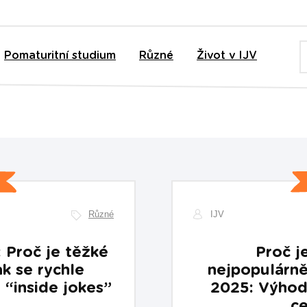
Pomaturitní studium
Různé
Život v IJV
Různé
IJV
 Proč je těžké
Proč j
ak se rychle
nejpopulárně
 “inside jokes”
2025: Výhody
ce