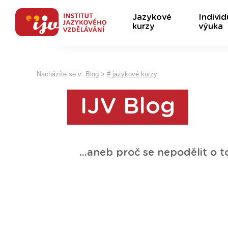
Jazykové
Individ
kurzy
výuka
Nacházíte se v:
Blog
>
# jazykové kurzy
IJV Blog
...aneb proč se nepodělit o t