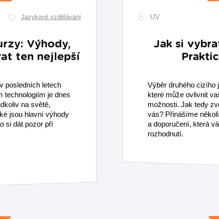
Jazykové vzdělávání
IJV
urzy: Výhody,
Jak si vybra
at ten nejlepší
Prakti
v posledních letech
Výběr druhého cizího j
 technologiím je dnes
které může ovlivnit vaš
dkoliv na světě,
možnosti. Jak tedy zvo
ké jsou hlavní výhody
vás? Přinášíme několi
 si dát pozor při
a doporučení, která 
rozhodnutí.