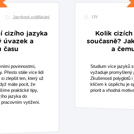
Jazykové vzdělávání
IJV
 cizího jazyka
Kolik cizích
ný úvazek a
současně? Jak
u času
a čemu
vními povinnostmi,
Studium více jazyků s
y. Přesto stále více lidí
vyžaduje promyšlený p
si zlepšit ten, který už
Zkušenosti polyglotů i
když máte pocit, že
klíčem k úspěchu je s
íme praktické tipy,
priorit a vhodná motiv
zího jazyka do
m pracovním vytížení.