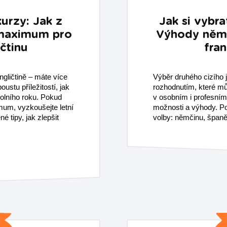
urzy: Jak z
Jak si vybra
 maximum pro
Výhody němč
čtinu
fra
ngličtině – máte více
Výběr druhého cizího 
ustu příležitostí, jak
rozhodnutím, které mů
olního roku. Pokud
v osobním i profesním 
mum, vyzkoušejte letní
možnosti a výhody. Pod
é tipy, jak zlepšit
volby: němčinu, španěl