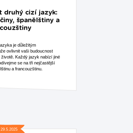
t druhý cizí jazyk:
iny, španělštiny a
ncouzštiny
jazyka je důležitým
že ovlivnit vaši budoucnost
životě. Každý jazyk nabízí jiné
ívejme se na tři nejčastější
štinu a francouzštinu.
29.5.2025