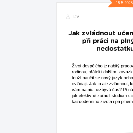
15.5.2025
IJV
Jak zvládnout učení
při práci na pl
nedostatk
Život dospělého je nabitý praco
rodinou, přáteli i dalšími závazk
touží naučit se nový jazyk nebo 
ovládají. Jak to ale zvládnout, 
vám na nic nezbývá čas? Přináš
jak efektivně zařadit studium ci
každodenního života i při plné