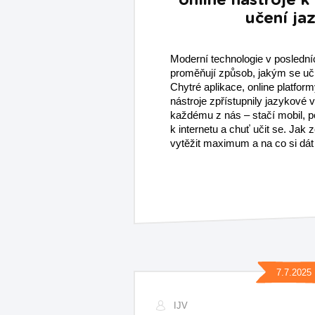
online nástroje k
učení ja
Moderní technologie v posledníc
proměňují způsob, jakým se učí
Chytré aplikace, online platform
nástroje zpřístupnily jazykové 
každému z nás – stačí mobil, po
k internetu a chuť učit se. Jak 
vytěžit maximum a na co si dát
7.7.2025
IJV