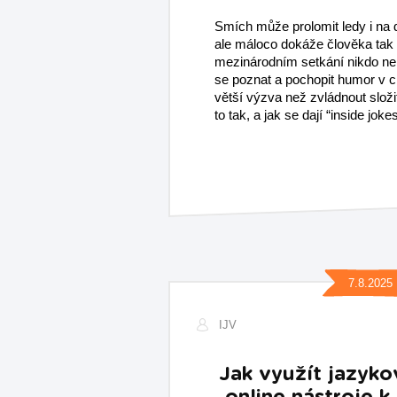
Smích může prolomit ledy i na 
ale máloco dokáže člověka tak z
mezinárodním setkání nikdo ner
se poznat a pochopit humor v c
větší výzva než zvládnout složi
to tak, a jak se dají “inside joke
7.8.2025
IJV
Jak využít jazyko