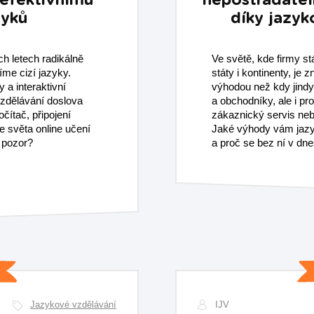
 efektivnímu
nepostradate
zyků
díky jazy
h letech radikálně
Ve světě, kde firmy stá
me cizí jazyky.
státy i kontinenty, je 
y a interaktivní
výhodou než kdy jind
vzdělávání doslova
a obchodníky, ale i pr
čítač, připojení
zákaznický servis neb
ze světa online učení
Jaké výhody vám jazy
 pozor?
a proč se bez ní v dn
Jazykové vzdělávání
IJV