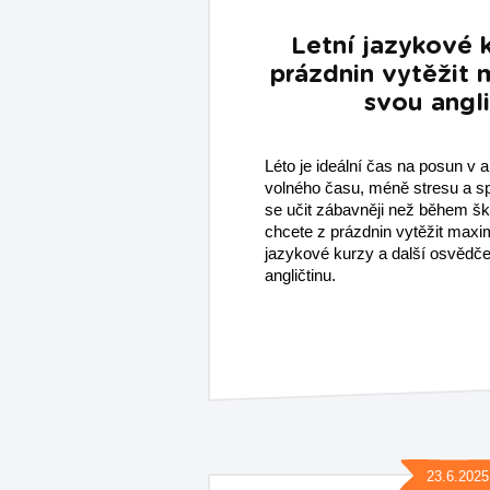
Letní jazykové k
prázdnin vytěžit
svou angli
Léto je ideální čas na posun v a
volného času, méně stresu a spo
se učit zábavněji než během šk
chcete z prázdnin vytěžit maxi
jazykové kurzy a další osvědčen
angličtinu.
23.6.2025