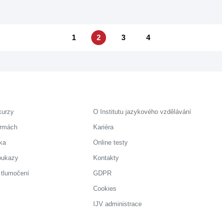
1
2
3
4
kurzy
O Institutu jazykového vzdělávání
irmách
Kariéra
ka
Online testy
oukazy
Kontakty
 tlumočení
GDPR
Cookies
IJV administrace