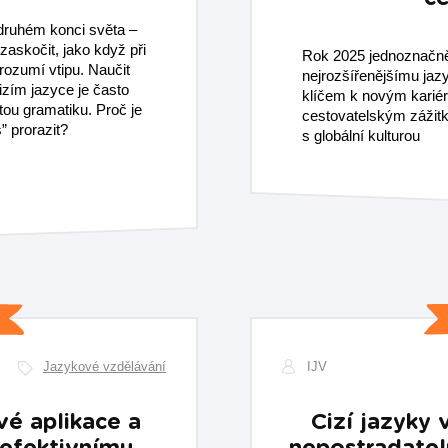
druhém konci světa –
askočit, jako když při
Rok 2025 jednoznačně
ozumí vtipu. Naučit
nejrozšířenějšímu jazy
izím jazyce je často
klíčem k novým kariér
tou gramatiku. Proč je
cestovatelským zážit
s” prorazit?
s globální kulturou
Jazykové vzdělávání
IJV
vé aplikace a
Cizí jazyky v