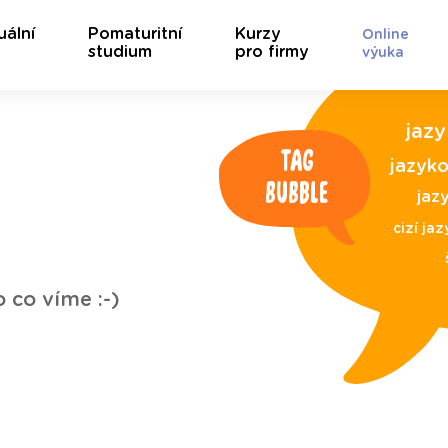
uální
Pomaturitní
Kurzy
Online
studium
pro firmy
výuka
jaz
Tag
jazyko
bubble
jaz
cizí jaz
o co víme :-)