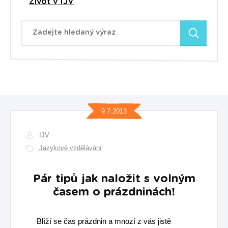
Život v IJV
Zadejte hledaný výraz
9.7.2013
IJV
Jazykové vzdělávání
Pár tipů jak naložit s volným
časem o prázdninách!
Blíží se čas prázdnin a mnozí z vás jistě