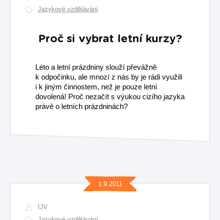
Jazykové vzdělávání
Proč si vybrat letní kurzy?
Léto a letní prázdniny slouží převážně
k odpočinku, ale mnozí z nás by je rádi využili
i k jiným činnostem, než je pouze letní
dovolená! Proč nezačít s výukou cizího jazyka
právě o letních prázdninách?
1.9.2011
IJV
Jazykové vzdělávání