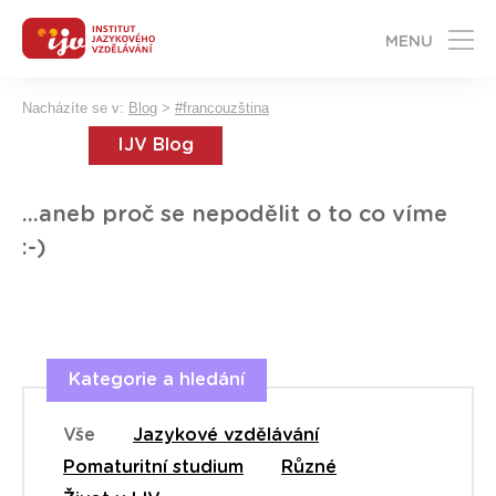
MENU
Nacházíte se v:
Blog
>
#francouzština
IJV Blog
...aneb proč se nepodělit o to co víme
:-)
Kategorie a hledání
Vše
Jazykové vzdělávání
Pomaturitní studium
Různé