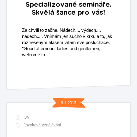
Specializované semináře.
Skvělá šance pro vás!
Za chvíli to začne. Nádech..., výdech...,
nádech... . Vnímám jen sucho v krku a to, jak
roztřeseným hlasem vítám své posluchače.
"Good afternoon, ladies and gentlemen,
welcome to..."
8.1.2013
IJV
Jazykové vzdělávání