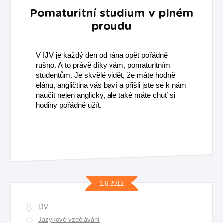
Pomaturitní studium v plném
proudu
V IJV je každý den od rána opět pořádně
rušno. A to právě díky vám, pomaturitním
studentům. Je skvělé vidět, že máte hodně
elánu, angličtina vás baví a přišli jste se k nám
naučit nejen anglicky, ale také máte chuť si
hodiny pořádně užít.
1.6.2012
IJV
Jazykové vzdělávání