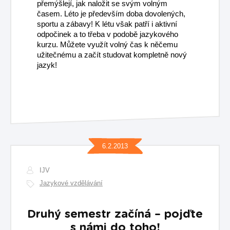
přemýšlejí, jak naložit se svým volným
časem. Léto je především doba dovolených,
sportu a zábavy! K létu však patří i aktivní
odpočinek a to třeba v podobě jazykového
kurzu. Můžete využít volný čas k něčemu
užitečnému a začít studovat kompletně nový
jazyk!
6.2.2013
IJV
Jazykové vzdělávání
Druhý semestr začíná – pojďte
s námi do toho!