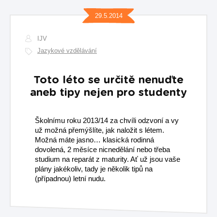
29.5.2014
IJV
Jazykové vzdělávání
Toto léto se určitě nenuďte
aneb tipy nejen pro studenty
Školnímu roku 2013/14 za chvíli odzvoní a vy
už možná přemýšlíte, jak naložit s létem.
Možná máte jasno… klasická rodinná
dovolená, 2 měsíce nicnedělání nebo třeba
studium na reparát z maturity. Ať už jsou vaše
plány jakékoliv, tady je několik tipů na
(případnou) letní nudu.