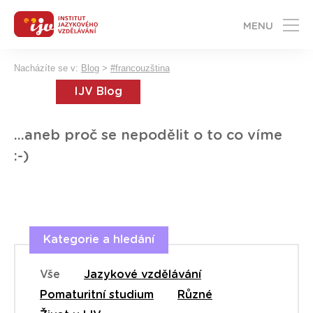
MENU
Nacházíte se v:
Blog
>
#francouzština
IJV Blog
...aneb proč se nepodělit o to co víme
:-)
Kategorie a hledání
Vše
Jazykové vzdělávání
Pomaturitní studium
Různé