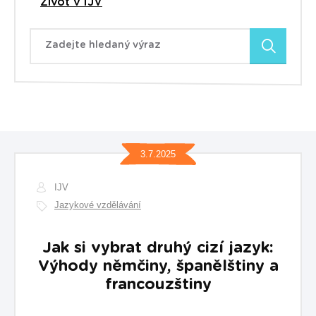
Život v IJV
Zadejte hledaný výraz
3.7.2025
IJV
Jazykové vzdělávání
Jak si vybrat druhý cizí jazyk:
Výhody němčiny, španělštiny a
francouzštiny