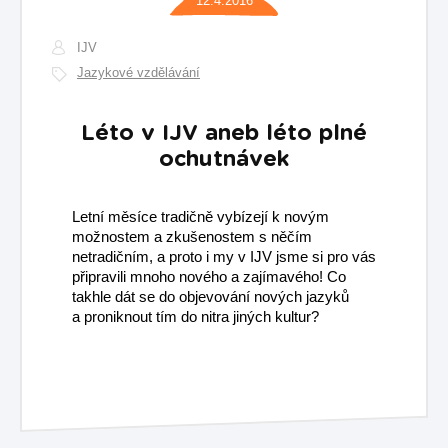
12.4.2016
IJV
Jazykové vzdělávání
Léto v IJV aneb léto plné
ochutnávek
Letní měsíce tradičně vybízejí k novým
možnostem a zkušenostem s něčím
netradičním, a proto i my v IJV jsme si pro vás
připravili mnoho nového a zajímavého! Co
takhle dát se do objevování nových jazyků
a proniknout tím do nitra jiných kultur?