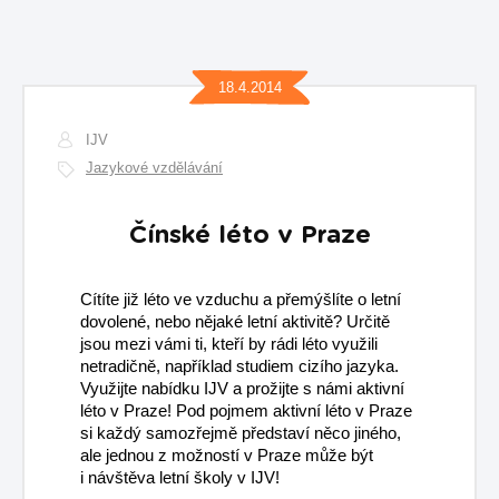
18.4.2014
IJV
Jazykové vzdělávání
Čínské léto v Praze
Cítíte již léto ve vzduchu a přemýšlíte o letní
dovolené, nebo nějaké letní aktivitě? Určitě
jsou mezi vámi ti, kteří by rádi léto využili
netradičně, například studiem cizího jazyka.
Využijte nabídku IJV a prožijte s námi aktivní
léto v Praze! Pod pojmem aktivní léto v Praze
si každý samozřejmě představí něco jiného,
ale jednou z možností v Praze může být
i návštěva letní školy v IJV!