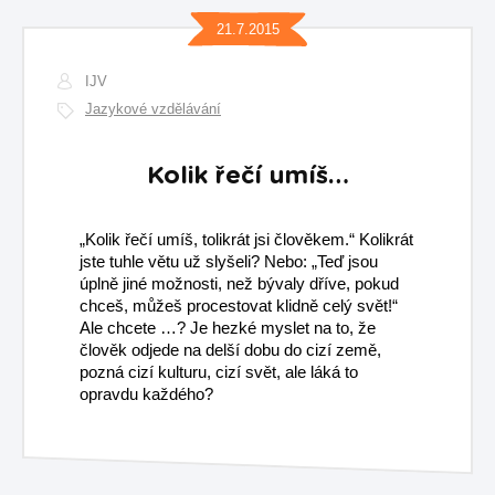
21.7.2015
IJV
Jazykové vzdělávání
Kolik řečí umíš…
„Kolik řečí umíš, tolikrát jsi člověkem.“ Kolikrát
jste tuhle větu už slyšeli? Nebo: „Teď jsou
úplně jiné možnosti, než bývaly dříve, pokud
chceš, můžeš procestovat klidně celý svět!“
Ale chcete …? Je hezké myslet na to, že
člověk odjede na delší dobu do cizí země,
pozná cizí kulturu, cizí svět, ale láká to
opravdu každého?