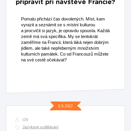
připravit při návštěvě Francie?
Pomalu přichází čas dovolených. Míst, kam
vyrazit a seznámit se s místní kulturou
a procvičit si jazyk, je opravdu spousta. Každá
země má svá specifika. My se tentokrát
zaměříme na Francii, která láká nejen dobrým
jídlem, ale také nepřeberným množstvím
kulturních památek. Co od Francouzů můžete
na své cestě očekávat?
5.5.2017
IJV
Jazykové vzdělávání